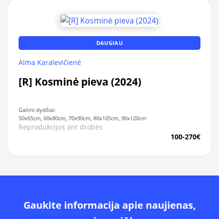
DAUGIAU
Alma Karalevičienė
[R] Kosminė pieva (2024)
Galimi dydžiai:
50x65cm, 60x80cm, 70x90cm, 80x105cm, 90x120cm
Reprodukcijos ant drobės
100-270€
Gaukite informacija apie naujienas,