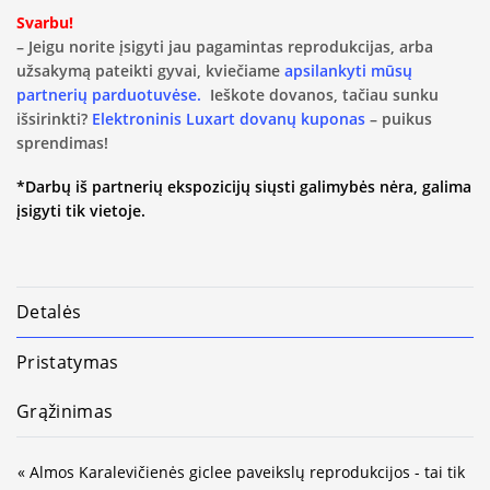
Svarbu!
– Jeigu norite įsigyti jau pagamintas reprodukcijas, arba
užsakymą pateikti gyvai, kviečiame
apsilankyti mūsų
partnerių parduotuvėse.
Ieškote dovanos, tačiau sunku
išsirinkti?
Elektroninis Luxart dovanų kuponas
– puikus
sprendimas!
*Darbų iš partnerių ekspozicijų siųsti galimybės nėra, galima
įsigyti tik vietoje.
Detalės
Pristatymas
Grąžinimas
« Almos Karalevičienės giclee paveikslų reprodukcijos - tai tik