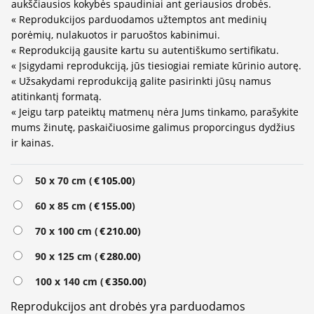
aukščiausios kokybės spaudiniai ant geriausios drobės.
« Reprodukcijos parduodamos užtemptos ant medinių
porėmių, nulakuotos ir paruoštos kabinimui.
« Reprodukciją gausite kartu su autentiškumo sertifikatu.
« Įsigydami reprodukciją, jūs tiesiogiai remiate kūrinio autorę.
« Užsakydami reprodukciją galite pasirinkti jūsų namus
atitinkantį formatą.
« Jeigu tarp pateiktų matmenų nėra Jums tinkamo, parašykite
mums žinutę, paskaičiuosime galimus proporcingus dydžius
ir kainas.
Alternative:
50 x 70 cm (
€
105.00
)
60 x 85 cm (
€
155.00
)
70 x 100 cm (
€
210.00
)
90 x 125 cm (
€
280.00
)
100 x 140 cm (
€
350.00
)
Reprodukcijos ant drobės yra parduodamos