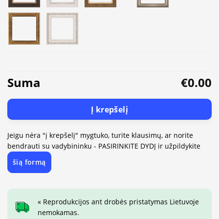
Suma
€0.00
Į krepšelį
Jeigu nėra "į krepšelį" mygtuko, turite klausimų, ar norite
bendrauti su vadybininku - PASIRINKITE DYDĮ ir užpildykite
šią formą
« Reprodukcijos ant drobės pristatymas Lietuvoje
nemokamas.