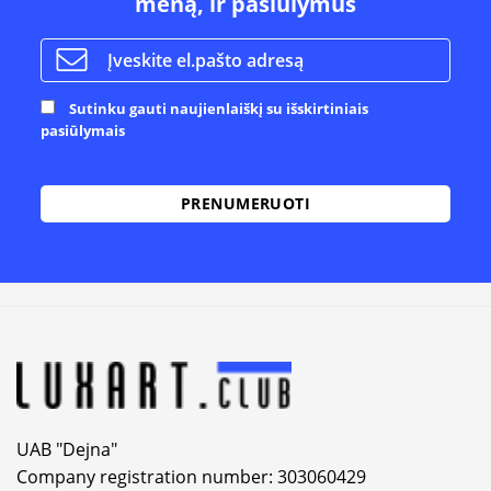
meną, ir pasiūlymus
Sutinku gauti naujienlaiškį su išskirtiniais
pasiūlymais
Alternative:
UAB "Dejna"
Company registration number: 303060429