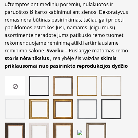
užtemptos ant medinių porėmių, nulakuotos ir
paruoštos iš karto kabinimui ant sienos. Dekoratyvus
rėmas nėra būtinas pasirinkimas, tačiau gali pridėti
papildomos estetikos Jūsų namams. Jeigu mūsų
asortimente neradote Jums patikusio rėmo tuomet
rekomenduojame rėminimą atlikti artimiausiame
rėminimo salone.
Svarbu
– Puslapyje matomas rėmo
storis nėra tikslus
, realybėje šis vaizdas
skirsis
priklausomai nuo pasirinkto reprodukcijos dydžio