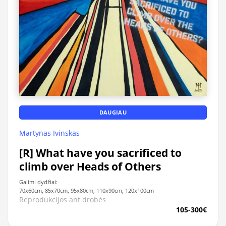
DAUGIAU
Martynas Ivinskas
[R] What have you sacrificed to
climb over Heads of Others
Galimi dydžiai:
70x60cm, 85x70cm, 95x80cm, 110x90cm, 120x100cm
Reprodukcijos ant drobės
105-300€