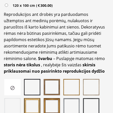
120 x 100 cm (
€
300.00
)
Reprodukcijos ant drobės yra parduodamos
užtemptos ant medinių porėmių, nulakuotos ir
paruoštos iš karto kabinimui ant sienos. Dekoratyvus
rėmas nėra būtinas pasirinkimas, tačiau gali pridėti
papildomos estetikos Jūsų namams. Jeigu mūsų
asortimente neradote Jums patikusio rėmo tuomet
rekomenduojame rėminimą atlikti artimiausiame
rėminimo salone.
Svarbu
– Puslapyje matomas rėmo
storis nėra tikslus
, realybėje šis vaizdas
skirsis
priklausomai nuo pasirinkto reprodukcijos dydžio