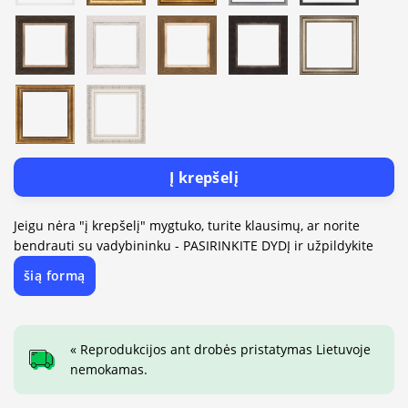
Į krepšelį
Jeigu nėra "į krepšelį" mygtuko, turite klausimų, ar norite
bendrauti su vadybininku - PASIRINKITE DYDĮ ir užpildykite
šią formą
« Reprodukcijos ant drobės pristatymas Lietuvoje
nemokamas.