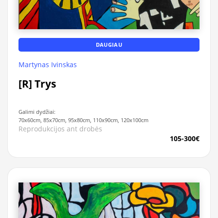
DAUGIAU
Martynas Ivinskas
[R] Trys
Galimi dydžiai:
70x60cm, 85x70cm, 95x80cm, 110x90cm, 120x100cm
Reprodukcijos ant drobės
105-300€