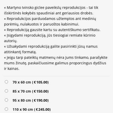
« Martyno Ivinsko giclee paveikslų reprodukcijos - tai tik
išskirtinės kokybės spaudiniai ant geriausios drobės.
« Reprodukcijos parduodamos užtemptos ant medinių
porėmių, nulakuotos ir paruoštos kabinimui.
« Reprodukciją gausite kartu su autentiškumo sertifikatu.
« Įsigydami reprodukciją, jūs tiesiogiai remiate kūrinio
autorių.
« Užsakydami reprodukciją galite pasirinkti jūsų namus
atitinkantį formatą.
« Jeigu tarp pateiktų matmenų nėra Jums tinkamo, parašykite
mums žinutę, paskaičiuosime galimus proporcingus dydžius
ir kainas.
Alternative:
70 x 60 cm (
€
105.00
)
85 x 70 cm (
€
150.00
)
95 x 80 cm (
€
190.00
)
110 x 90 cm (
€
245.00
)