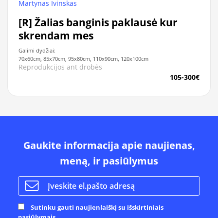
Martynas Ivinskas
[R] Žalias banginis paklausė kur
skrendam mes
Galimi dydžiai:
70x60cm, 85x70cm, 95x80cm, 110x90cm, 120x100cm
Reprodukcijos ant drobės
105-300€
Gaukite informacija apie naujienas,
meną, ir pasiūlymus
Sutinku gauti naujienlaiškį su išskirtiniais
pasiūlymais