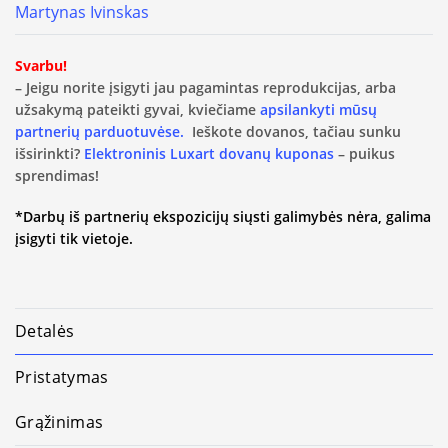
Martynas Ivinskas
Svarbu!
– Jeigu norite įsigyti jau pagamintas reprodukcijas, arba
užsakymą pateikti gyvai, kviečiame
apsilankyti mūsų
partnerių parduotuvėse.
Ieškote dovanos, tačiau sunku
išsirinkti?
Elektroninis Luxart dovanų kuponas
– puikus
sprendimas!
*Darbų iš partnerių ekspozicijų siųsti galimybės nėra, galima
įsigyti tik vietoje.
Detalės
Pristatymas
Grąžinimas