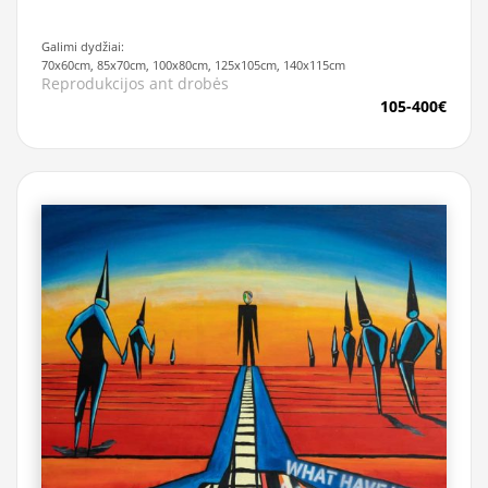
Galimi dydžiai:
70x60cm, 85x70cm, 100x80cm, 125x105cm, 140x115cm
Reprodukcijos ant drobės
105-400€