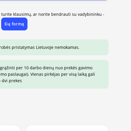
, turite klausimų, ar norite bendrauti su vadybininku -
šią formą
e
drobės pristatymas Lietuvoje nemokamas.
 grąžinti per 10 darbo dienų nuo prekės gavimo
o paslaugai). Vienas pirkėjas per visą laiką gali
p dvi prekes