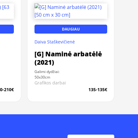
DAUGIAU
Daiva Staškevičienė
[G] Naminė arbatėlė
(2021)
Galimi dydžiai:
50x30cm
Grafikos darbai
0-210€
135-135€