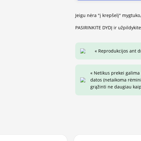
Jeigu nėra "į krepšelį" mygtuko
PASIRINKITE DYDĮ ir užpildykit
« Reprodukcijos ant 
« Netikus prekei galima
datos (netaikoma rėminim
grąžinti ne daugiau kai