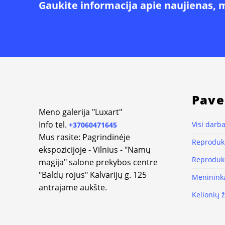
Gaukite informacija apie naujienas, 
Pave
Meno galerija "Luxart"
Info tel.
Visi darba
+37060471645
Mus rasite: Pagrindinėje
Reprodukc
ekspozicijoje - Vilnius - "Namų
Reprodukc
magija" salone prekybos centre
"Baldų rojus" Kalvarijų g. 125
Meninink
antrajame aukšte.
Kelionių 