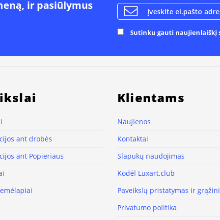
meną, ir pasiūlymus
Sutinku gauti naujienlaiškį s
ikslai
Klientams
i
Naujienos
ijos ant drobės
Kontaktai
ijos ant Popieriaus
Slapukų naudojimas
ai
Kodėl Luxart.club
žemėlapiai
Paveikslų pristatymas ir grąži
Privatumo politika