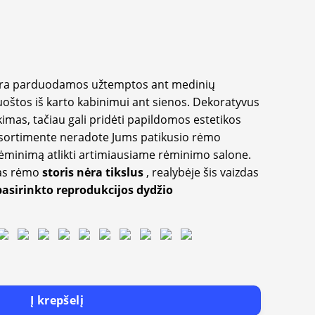
yra parduodamos užtemptos ant medinių
oštos iš karto kabinimui ant sienos. Dekoratyvus
imas, tačiau gali pridėti papildomos estetikos
sortimente neradote Jums patikusio rėmo
inimą atlikti artimiausiame rėminimo salone.
as rėmo
storis nėra tikslus
, realybėje šis vaizdas
pasirinkto reprodukcijos dydžio
Į krepšelį