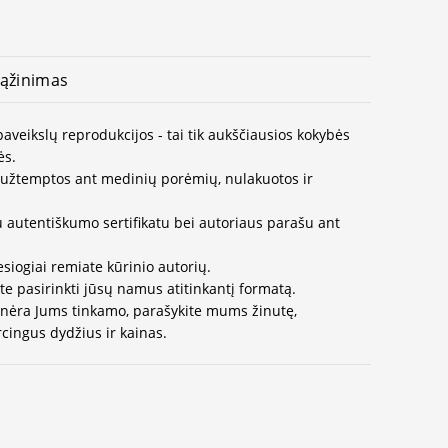
ąžinimas
paveikslų reprodukcijos - tai tik aukščiausios kokybės
ės.
užtemptos ant medinių porėmių, nulakuotos ir
u autentiškumo sertifikatu bei autoriaus parašu ant
esiogiai remiate kūrinio autorių.
te pasirinkti jūsų namus atitinkantį formatą.
 nėra Jums tinkamo, parašykite mums žinutę,
cingus dydžius ir kainas.