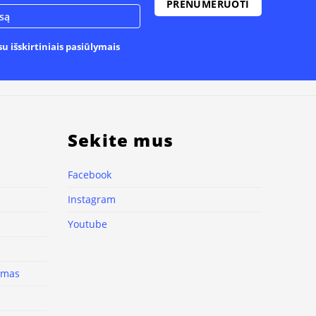
u išskirtiniais pasiūlymais
Sekite mus
Facebook
Instagram
Youtube
nimas