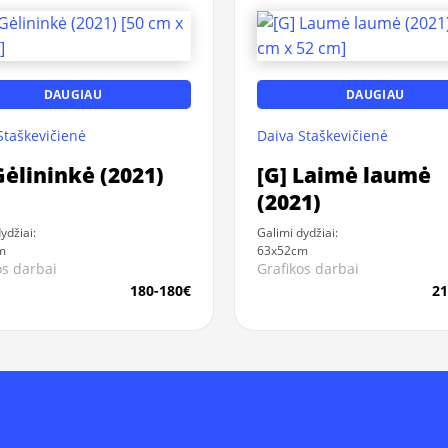
DAUGIAU
DAUGIAU
Staškevičienė
Daiva Staškevičienė
Gėlininkė (2021)
[G] Laimė laumė
(2021)
ydžiai:
Galimi dydžiai:
m
63x52cm
os darbai
Grafikos darbai
180-180€
21