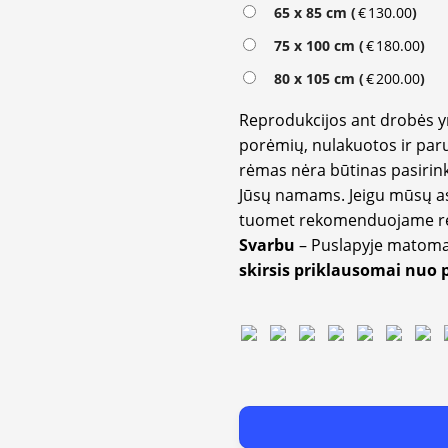
65 x 85 cm (
€
130.00
)
75 x 100 cm (
€
180.00
)
80 x 105 cm (
€
200.00
)
Reprodukcijos ant drobės 
porėmių, nulakuotos ir paru
rėmas nėra būtinas pasirink
Jūsų namams. Jeigu mūsų a
tuomet rekomenduojame rėm
Svarbu
– Puslapyje matom
skirsis priklausomai nuo 