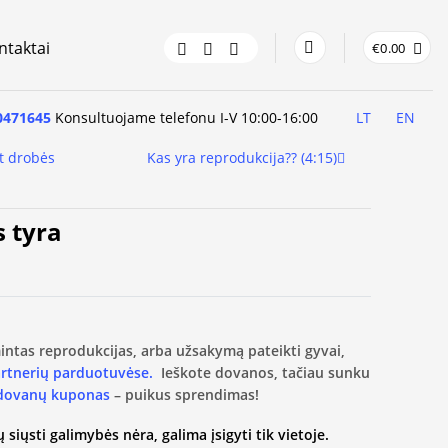
ntaktai
€
0.00
0471645
Konsultuojame telefonu I-V 10:00-16:00
LT
EN
t drobės
Kas yra reprodukcija?? (4:15)
s tyra
amintas reprodukcijas, arba užsakymą pateikti gyvai,
artnerių parduotuvėse.
Ieškote dovanos, tačiau sunku
 dovanų kuponas
– puikus sprendimas!
 siųsti galimybės nėra, galima įsigyti tik vietoje.