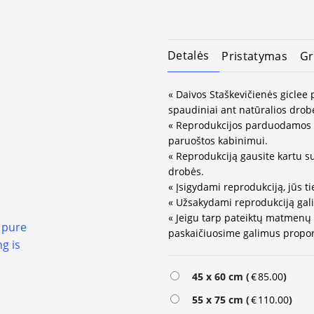
Detalės
Pristatymas
Gr
« Daivos Staškevičienės giclee 
spaudiniai ant natūralios drob
« Reprodukcijos parduodamos 
paruoštos kabinimui.
« Reprodukciją gausite kartu s
drobės.
« Įsigydami reprodukciją, jūs ti
« Užsakydami reprodukciją gali
« Jeigu tarp pateiktų matmenų
paskaičiuosime galimus propor
45 x 60 cm (
€
85.00
)
55 x 75 cm (
€
110.00
)