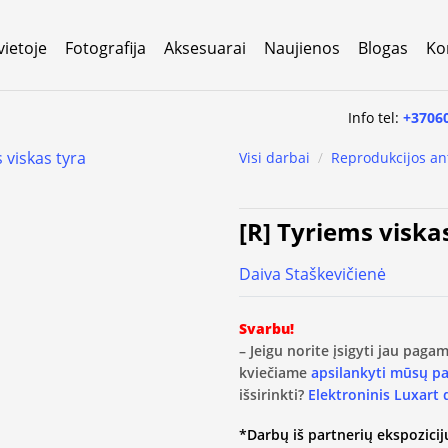
vietoje
Fotografija
Aksesuarai
Naujienos
Blogas
Ko
Info tel:
+3706
Visi darbai
/
Reprodukcijos an
[R] Tyriems viska
Daiva Staškevičienė
Svarbu!
– Jeigu norite įsigyti jau pag
kviečiame
apsilankyti mūsų p
išsirinkti?
Elektroninis Luxart
*Darbų iš partnerių ekspozicijų