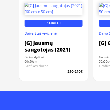
DAUGIAU
Daiva Staškevičienė
Daiva 
[G] Jausmų
[G] 
saugotojas (2021)
Galimi dydžiai:
Galimi d
60x50cm
50x50c
Grafikos darbai
Grafik
210-210€