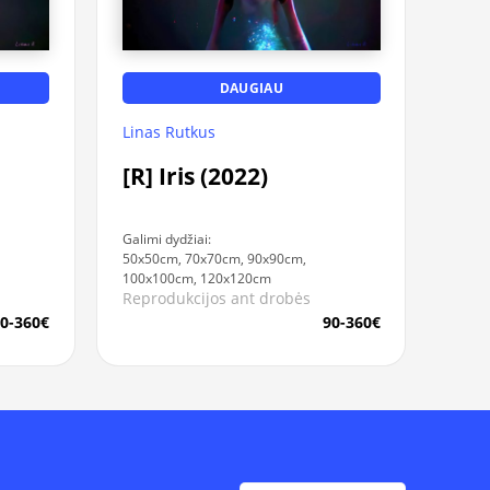
DAUGIAU
Linas Rutkus
[R] Iris (2022)
Galimi dydžiai:
50x50cm, 70x70cm, 90x90cm,
100x100cm, 120x120cm
Reprodukcijos ant drobės
0-360€
90-360€