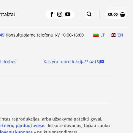
ntaktai
€
0.00
45
Konsultuojame telefonu I-V 10:00-16:00
LT
EN
t drobės
Kas yra reprodukcija?? (4:15)
amintas reprodukcijas, arba užsakymą pateikti gyvai,
artnerių parduotuvėse.
Ieškote dovanos, tačiau sunku
 dovanų kuponas
– puikus sprendimas!