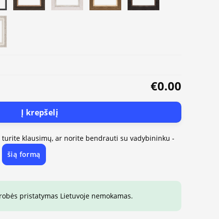
€0.00
Į krepšelį
, turite klausimų, ar norite bendrauti su vadybininku -
šią formą
e
drobės pristatymas Lietuvoje nemokamas.