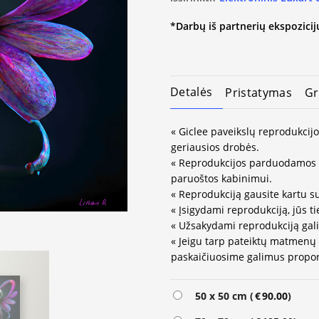
*Darbų iš partnerių ekspozicijų
Detalės
Pristatymas
Gr
« Giclee paveikslų reprodukcijo
geriausios drobės.
« Reprodukcijos parduodamos 
paruoštos kabinimui.
« Reprodukciją gausite kartu su
« Įsigydami reprodukciją, jūs ti
« Užsakydami reprodukciją gali
« Jeigu tarp pateiktų matmenų
paskaičiuosime galimus propor
Alternative:
50 x 50 cm (
€
90.00
)