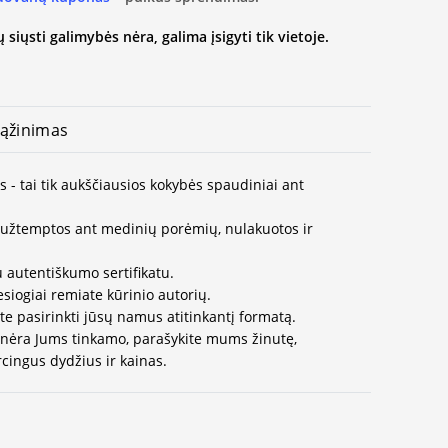
 siųsti galimybės nėra, galima įsigyti tik vietoje.
ąžinimas
s - tai tik aukščiausios kokybės spaudiniai ant
užtemptos ant medinių porėmių, nulakuotos ir
 autentiškumo sertifikatu.
esiogiai remiate kūrinio autorių.
te pasirinkti jūsų namus atitinkantį formatą.
 nėra Jums tinkamo, parašykite mums žinutę,
cingus dydžius ir kainas.