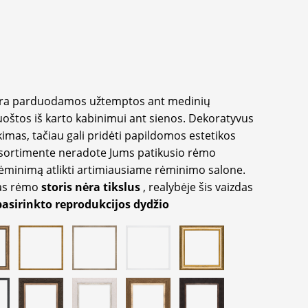
yra parduodamos užtemptos ant medinių
oštos iš karto kabinimui ant sienos. Dekoratyvus
imas, tačiau gali pridėti papildomos estetikos
sortimente neradote Jums patikusio rėmo
inimą atlikti artimiausiame rėminimo salone.
as rėmo
storis nėra tikslus
, realybėje šis vaizdas
pasirinkto reprodukcijos dydžio