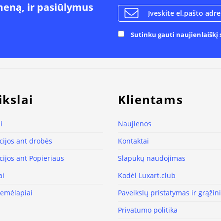
meną, ir pasiūlymus
Sutinku gauti naujienlaiškį s
ikslai
Klientams
i
Naujienos
ijos ant drobės
Kontaktai
ijos ant Popieriaus
Slapukų naudojimas
ai
Kodėl Luxart.club
žemėlapiai
Paveikslų pristatymas ir grąži
Privatumo politika