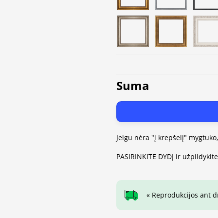
Suma
Jeigu nėra "į krepšelį" mygtuko
PASIRINKITE DYDĮ ir užpildykit
« Reprodukcijos ant 