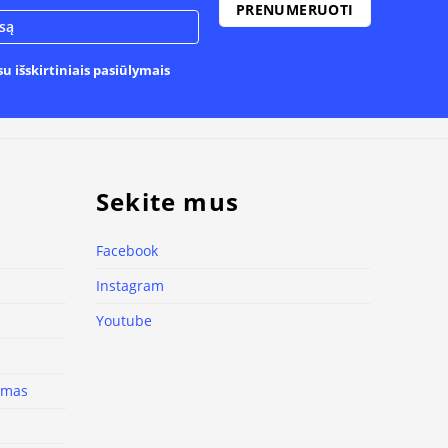
u išskirtiniais pasiūlymais
Sekite mus
Facebook
Instagram
Youtube
nimas