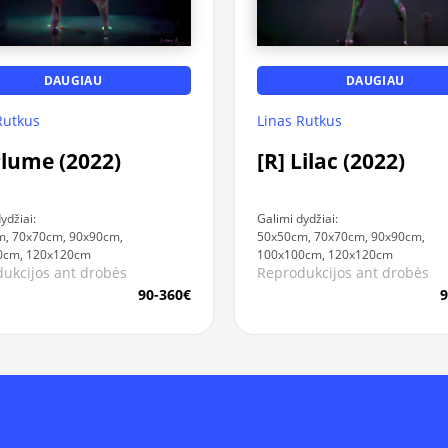
DAUGIAU
DAUGIAU
Rutkus
Linas Rutkus
Plume (2022)
[R] Lilac (2022)
ydžiai:
Galimi dydžiai:
, 70x70cm, 90x90cm,
50x50cm, 70x70cm, 90x90cm,
0cm, 120x120cm
100x100cm, 120x120cm
ukcijos ant drobės
Reprodukcijos ant drobės
90-360€
9