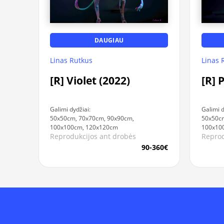
DAUGIAU
Linas Rutkus
Linas 
[R] Violet (2022)
[R] 
Galimi dydžiai:
Galimi d
50x50cm, 70x70cm, 90x90cm,
50x50cm
100x100cm, 120x120cm
100x10
Reprodukcijos ant drobės
Reprod
90-360€