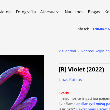
vietoje
Fotografija
Aksesuarai
Naujienos
Blogas
Ko
Info tel:
+370604716
Visi darbai
/
Reprodukcijos an
[R] Violet (2022)
Linas Rutkus
Svarbu!
– Jeigu norite įsigyti jau pag
kviečiame
apsilankyti mūsų p
išsirinkti?
Elektroninis Luxart