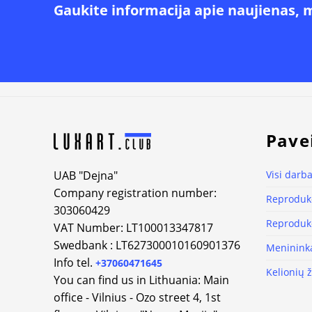
Gaukite informacija apie naujienas, 
Alternative:
Pave
UAB "Dejna"
Visi darba
Company registration number:
Reprodukc
303060429
Reprodukc
VAT Number: LT100013347817
Swedbank : LT627300010160901376
Meninink
Info tel.
+37060471645
Kelionių 
You can find us in Lithuania: Main
office - Vilnius - Ozo street 4, 1st