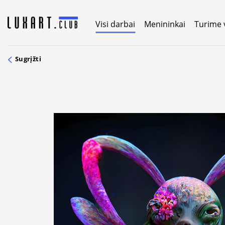
Skip
to
Visi darbai
Menininkai
Turime 
content
Sugrįžti