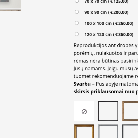
70 x 70 cm (
€
125.00
)
90 x 90 cm (
€
200.00
)
100 x 100 cm (
€
250.00
)
120 x 120 cm (
€
360.00
)
Reprodukcijos ant drobės 
porėmių, nulakuotos ir paru
rėmas nėra būtinas pasirink
Jūsų namams. Jeigu mūsų a
tuomet rekomenduojame rėm
Svarbu
– Puslapyje matom
skirsis priklausomai nuo 