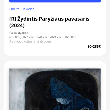
Onutė Juškienė
[R] Žydintis Paryžiaus pavasaris
(2024)
Galimi dydžiai:
65x50cm, 90x70cm, 105x80cm, 120x90cm, 130x100cm
Reprodukcijos ant drobės
90-285€