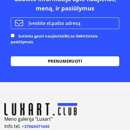
meną, ir pasiūlymus
Sutinku gauti naujienlaiškį su išskirtiniais
pasiūlymais
Alternative:
Meno galerija "Luxart"
Info tel.
+37060471645