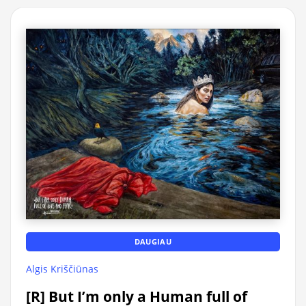
DAUGIAU
Algis Kriščiūnas
[R] But I’m only a Human full of