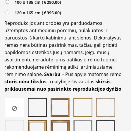
100 x 135 cm (
€
290.00
)
120 x 165 cm (
€
395.00
)
Reprodukcijos ant drobės yra parduodamos
užtemptos ant medinių porėmių, nulakuotos ir
paruoštos iš karto kabinimui ant sienos. Dekoratyvus
rėmas nėra būtinas pasirinkimas, tačiau gali pridėti
papildomos estetikos Jūsų namams. Jeigu mūsų
asortimente neradote Jums patikusio rėmo tuomet
rekomenduojame rėminimą atlikti artimiausiame
rėminimo salone.
Svarbu
– Puslapyje matomas rėmo
storis nėra tikslus
, realybėje šis vaizdas
skirsis
priklausomai nuo pasirinkto reprodukcijos dydžio