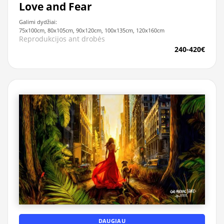
Love and Fear
Galimi dydžiai:
75x100cm, 80x105cm, 90x120cm, 100x135cm, 120x160cm
Reprodukcijos ant drobės
240-420€
DAUGIAU