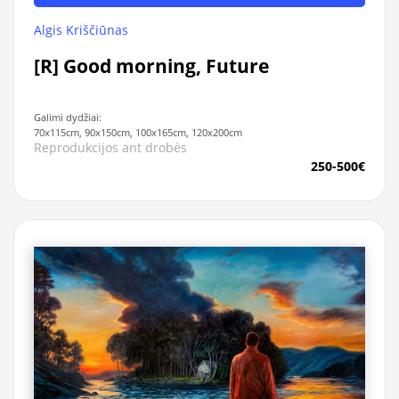
Algis Kriščiūnas
[R] Good morning, Future
Galimi dydžiai:
70x115cm, 90x150cm, 100x165cm, 120x200cm
Reprodukcijos ant drobės
250-500€