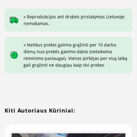
« Reprodukcijos ant drobės pristatymas Lietuvoje
nemokamas.
« Netikus prekei galima grąžinti per 10 darbo
dienų nuo prekės gavimo datos (netaikoma
rėminimo paslaugai). Vienas pirkėjas per visą laiką
gali grąžinti ne daugiau kaip dvi prekes
Kiti Autoriaus Kūriniai: