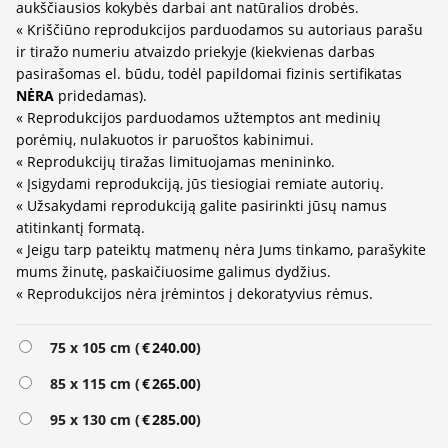
aukščiausios kokybės darbai ant natūralios drobės.
« Kriščiūno reprodukcijos parduodamos su autoriaus parašu
ir tiražo numeriu atvaizdo priekyje (kiekvienas darbas
pasirašomas el. būdu, todėl papildomai fizinis sertifikatas
NĖRA
pridedamas).
« Reprodukcijos parduodamos užtemptos ant medinių
porėmių, nulakuotos ir paruoštos kabinimui.
« Reprodukcijų tiražas limituojamas menininko.
« Įsigydami reprodukciją, jūs tiesiogiai remiate autorių.
« Užsakydami reprodukciją galite pasirinkti jūsų namus
atitinkantį formatą.
« Jeigu tarp pateiktų matmenų nėra Jums tinkamo, parašykite
mums žinutę, paskaičiuosime galimus dydžius.
« Reprodukcijos nėra įrėmintos į dekoratyvius rėmus.
Alternative:
75 x 105 cm (
€
240.00
)
85 x 115 cm (
€
265.00
)
95 x 130 cm (
€
285.00
)