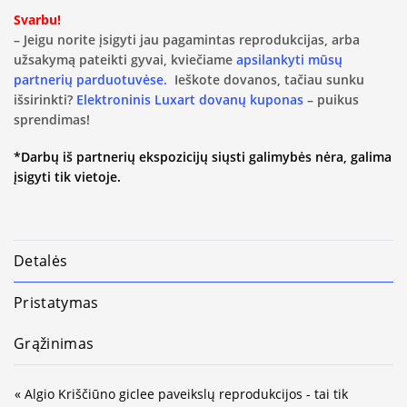
Svarbu!
– Jeigu norite įsigyti jau pagamintas reprodukcijas, arba
užsakymą pateikti gyvai, kviečiame
apsilankyti mūsų
partnerių parduotuvėse.
Ieškote dovanos, tačiau sunku
išsirinkti?
Elektroninis Luxart dovanų kuponas
– puikus
sprendimas!
*Darbų iš partnerių ekspozicijų siųsti galimybės nėra, galima
įsigyti tik vietoje.
Detalės
Pristatymas
Grąžinimas
« Algio Kriščiūno giclee paveikslų reprodukcijos - tai tik