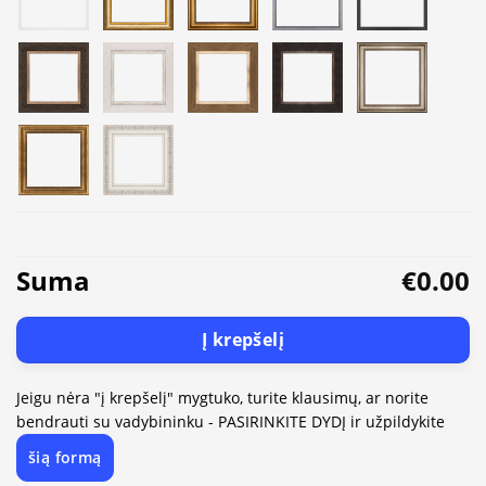
Suma
€0.00
Į krepšelį
Jeigu nėra "į krepšelį" mygtuko, turite klausimų, ar norite
bendrauti su vadybininku - PASIRINKITE DYDĮ ir užpildykite
šią formą