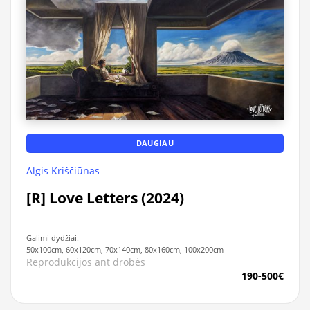
DAUGIAU
Algis Kriščiūnas
[R] Love Letters (2024)
Galimi dydžiai:
50x100cm, 60x120cm, 70x140cm, 80x160cm, 100x200cm
Reprodukcijos ant drobės
190-500€