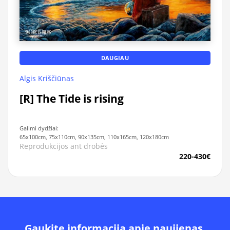
DAUGIAU
Algis Kriščiūnas
[R] The Tide is rising
Galimi dydžiai:
65x100cm, 75x110cm, 90x135cm, 110x165cm, 120x180cm
Reprodukcijos ant drobės
220-430€
Gaukite informacija apie naujienas,