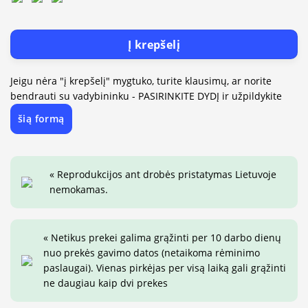
Į krepšelį
Jeigu nėra "į krepšelį" mygtuko, turite klausimų, ar norite
bendrauti su vadybininku - PASIRINKITE DYDĮ ir užpildykite
šią formą
« Reprodukcijos ant drobės pristatymas Lietuvoje
nemokamas.
« Netikus prekei galima grąžinti per 10 darbo dienų
nuo prekės gavimo datos (netaikoma rėminimo
paslaugai). Vienas pirkėjas per visą laiką gali grąžinti
ne daugiau kaip dvi prekes