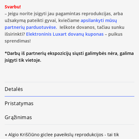
Svarbu!
– Jeigu norite įsigyti jau pagamintas reprodukcijas, arba
užsakymą pateikti gyvai, kviečiame
apsilankyti mūsų
partnerių parduotuvėse.
Ieškote dovanos, tačiau sunku
išsirinkti?
Elektroninis Luxart dovanų kuponas
– puikus
sprendimas!
*Darbų iš partnerių ekspozicijų siųsti galimybės nėra, galima
įsigyti tik vietoje.
Detalės
Pristatymas
Grąžinimas
« Algio Kriščiūno giclee paveikslų reprodukcijos - tai tik