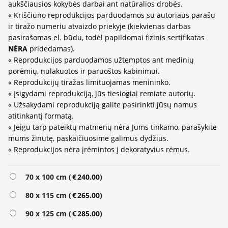
aukščiausios kokybės darbai ant natūralios drobės.
« Kriščiūno reprodukcijos parduodamos su autoriaus parašu
ir tiražo numeriu atvaizdo priekyje (kiekvienas darbas
pasirašomas el. būdu, todėl papildomai fizinis sertifikatas
NĖRA
pridedamas).
« Reprodukcijos parduodamos užtemptos ant medinių
porėmių, nulakuotos ir paruoštos kabinimui.
« Reprodukcijų tiražas limituojamas menininko.
« Įsigydami reprodukciją, jūs tiesiogiai remiate autorių.
« Užsakydami reprodukciją galite pasirinkti jūsų namus
atitinkantį formatą.
« Jeigu tarp pateiktų matmenų nėra Jums tinkamo, parašykite
mums žinutę, paskaičiuosime galimus dydžius.
« Reprodukcijos nėra įrėmintos į dekoratyvius rėmus.
Alternative:
70 x 100 cm (
€
240.00
)
80 x 115 cm (
€
265.00
)
90 x 125 cm (
€
285.00
)