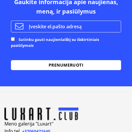
Gaukite informacija apie naujienas,
meną, ir pasiūlymus
Sutinku gauti naujienlaiškį su išskirtiniais
pasiūlymais
Alternative:
Meno galerija "Luxart"
Info tel.
+37060471645