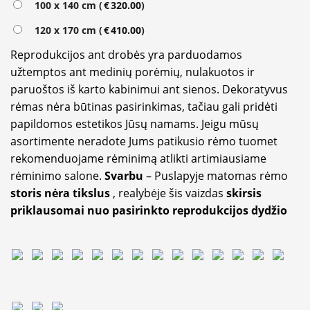
100 x 140 cm (
€
320.00
)
120 x 170 cm (
€
410.00
)
Reprodukcijos ant drobės yra parduodamos
užtemptos ant medinių porėmių, nulakuotos ir
paruoštos iš karto kabinimui ant sienos. Dekoratyvus
rėmas nėra būtinas pasirinkimas, tačiau gali pridėti
papildomos estetikos Jūsų namams. Jeigu mūsų
asortimente neradote Jums patikusio rėmo tuomet
rekomenduojame rėminimą atlikti artimiausiame
rėminimo salone.
Svarbu
– Puslapyje matomas rėmo
storis nėra tikslus
, realybėje šis vaizdas
skirsis
priklausomai nuo pasirinkto reprodukcijos dydžio