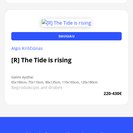
DAUGIAU
Algis Kriščiūnas
[R] The Tide is rising
Galimi dydžiai:
65x100cm, 75x110cm, 90x135cm, 110x165cm, 120x180cm
Reprodukcijos ant drobės
220-430€