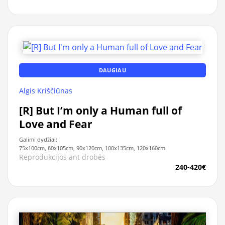
DAUGIAU
Algis Kriščiūnas
[R] But I’m only a Human full of
Love and Fear
Galimi dydžiai:
75x100cm, 80x105cm, 90x120cm, 100x135cm, 120x160cm
Reprodukcijos ant drobės
240-420€