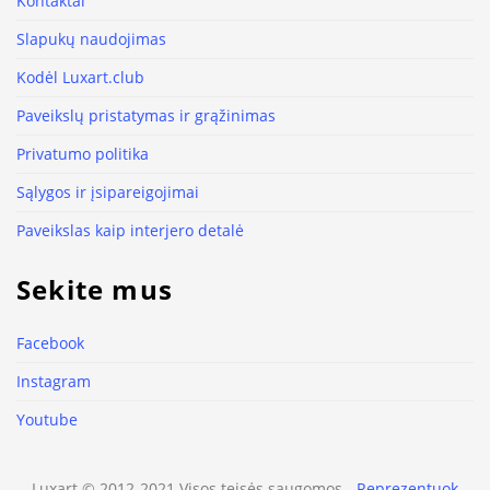
Kontaktai
Slapukų naudojimas
Kodėl Luxart.club
Paveikslų pristatymas ir grąžinimas
Privatumo politika
Sąlygos ir įsipareigojimai
Paveikslas kaip interjero detalė
Sekite mus
Facebook
Instagram
Youtube
Luxart © 2012-2021 Visos teisės saugomos -
Reprezentuok