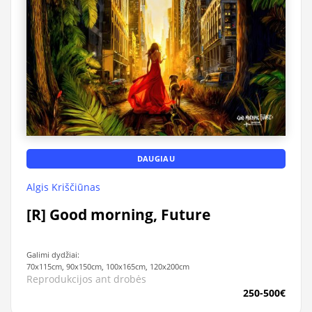
DAUGIAU
Algis Kriščiūnas
[R] Good morning, Future
Galimi dydžiai:
70x115cm, 90x150cm, 100x165cm, 120x200cm
Reprodukcijos ant drobės
250-500€