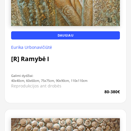
DAUGIAU
Eurika Urbonavičiūtė
[R] Ramybė I
Galimi dydžiai:
40x40cm, 60x60cm, 75x75cm, 90x90cm, 110x110cm
Reprodukcijos ant drobės
80-380€