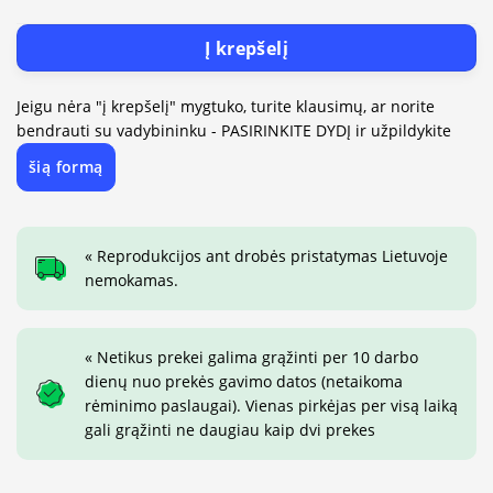
Į krepšelį
Jeigu nėra "į krepšelį" mygtuko, turite klausimų, ar norite
bendrauti su vadybininku - PASIRINKITE DYDĮ ir užpildykite
šią formą
« Reprodukcijos ant drobės pristatymas Lietuvoje
nemokamas.
« Netikus prekei galima grąžinti per 10 darbo
dienų nuo prekės gavimo datos (netaikoma
rėminimo paslaugai). Vienas pirkėjas per visą laiką
gali grąžinti ne daugiau kaip dvi prekes