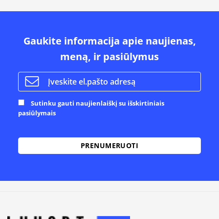
Gaukite informacija apie naujienas,
meną, ir pasiūlymus
Sutinku gauti naujienlaiškį su išskirtiniais
pasiūlymais
Alternative: