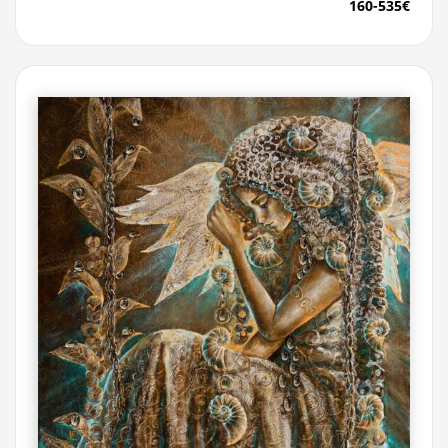
160-535€