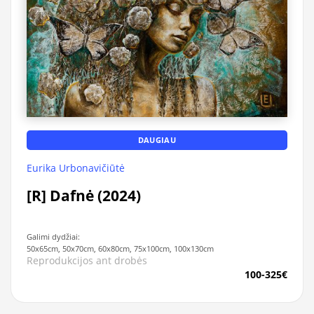
DAUGIAU
Eurika Urbonavičiūtė
[R] Dafnė (2024)
Galimi dydžiai:
50x65cm, 50x70cm, 60x80cm, 75x100cm, 100x130cm
Reprodukcijos ant drobės
100-325€