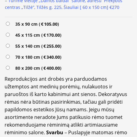
– Turime vietoje „Dainos baldai” salone, adresu Prekybos
centras „Tilžė”, Tilžės g. 225, Šiauliai [ 60 x 150 cm] €270
Alternative:
35 x 90 cm (
€
105.00
)
45 x 115 cm (
€
170.00
)
55 x 140 cm (
€
255.00
)
70 x 180 cm (
€
340.00
)
80 x 200 cm (
€
400.00
)
Reprodukcijos ant drobės yra parduodamos
užtemptos ant medinių porėmių, nulakuotos ir
paruoštos iš karto kabinimui ant sienos. Dekoratyvus
rėmas nėra būtinas pasirinkimas, tačiau gali pridėti
papildomos estetikos Jūsų namams. Jeigu mūsų
asortimente neradote Jums patikusio rėmo tuomet
rekomenduojame rėminimą atlikti artimiausiame
rėminimo salone.
Svarbu
– Puslapyje matomas rėmo