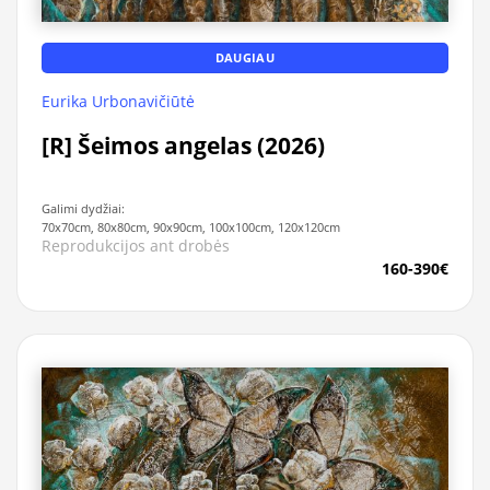
DAUGIAU
Eurika Urbonavičiūtė
[R] Šeimos angelas (2026)
Galimi dydžiai:
70x70cm, 80x80cm, 90x90cm, 100x100cm, 120x120cm
Reprodukcijos ant drobės
160-390€