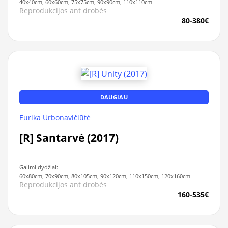
40x40cm, 60x60cm, 75x75cm, 90x90cm, 110x110cm
Reprodukcijos ant drobės
80-380€
DAUGIAU
Eurika Urbonavičiūtė
[R] Santarvė (2017)
Galimi dydžiai:
60x80cm, 70x90cm, 80x105cm, 90x120cm, 110x150cm, 120x160cm
Reprodukcijos ant drobės
160-535€