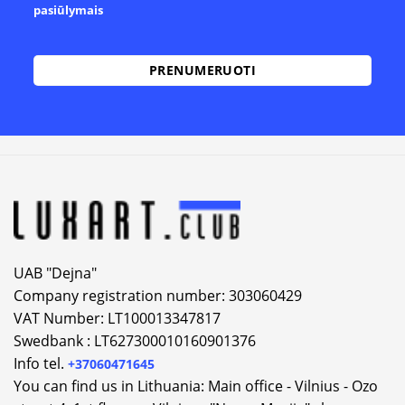
pasiūlymais
UAB "Dejna"
Company registration number: 303060429
VAT Number: LT100013347817
Swedbank : LT627300010160901376
Info tel.
+37060471645
You can find us in Lithuania: Main office - Vilnius - Ozo