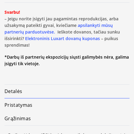
Svarbu!
– Jeigu norite įsigyti jau pagamintas reprodukcijas, arba
užsakymą pateikti gyvai, kviečiame
apsilankyti mūsų
partnerių parduotuvėse.
Ieškote dovanos, tačiau sunku
išsirinkti?
Elektroninis Luxart dovanų kuponas
– puikus
sprendimas!
*Darbų iš partnerių ekspozicijų siųsti galimybės nėra, galima
įsigyti tik vietoje.
Detalės
Pristatymas
Grąžinimas