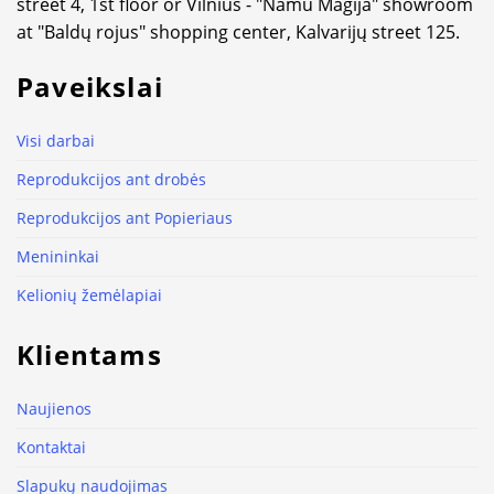
street 4, 1st floor or Vilnius - "Namu Magija" showroom
at "Baldų rojus" shopping center, Kalvarijų street 125.
Paveikslai
Visi darbai
Reprodukcijos ant drobės
Reprodukcijos ant Popieriaus
Menininkai
Kelionių žemėlapiai
Klientams
Naujienos
Kontaktai
Slapukų naudojimas