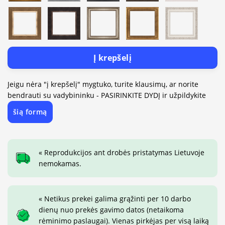
Į krepšelį
Jeigu nėra "į krepšelį" mygtuko, turite klausimų, ar norite
bendrauti su vadybininku - PASIRINKITE DYDĮ ir užpildykite
šią formą
« Reprodukcijos ant drobės pristatymas Lietuvoje
nemokamas.
« Netikus prekei galima grąžinti per 10 darbo
dienų nuo prekės gavimo datos (netaikoma
rėminimo paslaugai). Vienas pirkėjas per visą laiką