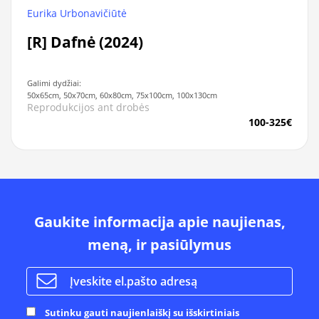
Eurika Urbonavičiūtė
[R] Dafnė (2024)
Galimi dydžiai:
50x65cm, 50x70cm, 60x80cm, 75x100cm, 100x130cm
Reprodukcijos ant drobės
100-325€
Gaukite informacija apie naujienas,
meną, ir pasiūlymus
Sutinku gauti naujienlaiškį su išskirtiniais