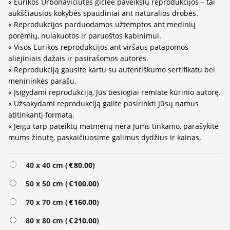
« Eurikos Urbonavičiūtės giclee paveikslų reprodukcijos – tai
aukščiausios kokybės spaudiniai ant natūralios drobės.
« Reprodukcijos parduodamos užtemptos ant medinių
porėmių, nulakuotos ir paruoštos kabinimui.
« Visos Eurikos reprodukcijos ant viršaus patapomos
aliejiniais dažais ir pasirašomos autorės.
« Reprodukciją gausite kartu su autentiškumo sertifikatu bei
menininkės parašu.
« Įsigydami reprodukciją, Jūs tiesiogiai remiate kūrinio autorę.
« Užsakydami reprodukciją galite pasirinkti Jūsų namus
atitinkantį formatą.
« Jeigu tarp pateiktų matmenų nėra Jums tinkamo, parašykite
mums žinutę, paskaičiuosime galimus dydžius ir kainas.
40 x 40 cm (
€
80.00
)
50 x 50 cm (
€
100.00
)
70 x 70 cm (
€
160.00
)
80 x 80 cm (
€
210.00
)