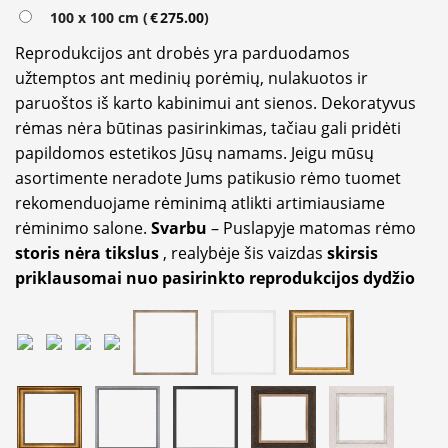
100 x 100 cm (
€
275.00
)
Reprodukcijos ant drobės yra parduodamos
užtemptos ant medinių porėmių, nulakuotos ir
paruoštos iš karto kabinimui ant sienos. Dekoratyvus
rėmas nėra būtinas pasirinkimas, tačiau gali pridėti
papildomos estetikos Jūsų namams. Jeigu mūsų
asortimente neradote Jums patikusio rėmo tuomet
rekomenduojame rėminimą atlikti artimiausiame
rėminimo salone.
Svarbu
– Puslapyje matomas rėmo
storis nėra tikslus
, realybėje šis vaizdas
skirsis
priklausomai nuo pasirinkto reprodukcijos dydžio