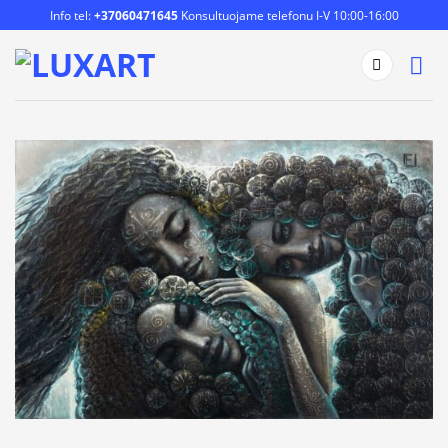
Skip
Info tel:
+37060471645
Konsultuojame telefonu I-V 10:00-16:00
to
content