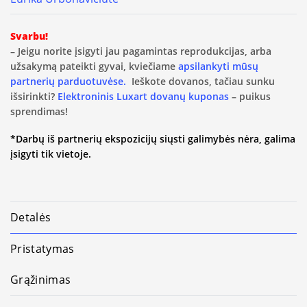
Svarbu!
– Jeigu norite įsigyti jau pagamintas reprodukcijas, arba
užsakymą pateikti gyvai, kviečiame
apsilankyti mūsų
partnerių parduotuvėse.
Ieškote dovanos, tačiau sunku
išsirinkti?
Elektroninis Luxart dovanų kuponas
– puikus
sprendimas!
*Darbų iš partnerių ekspozicijų siųsti galimybės nėra, galima
įsigyti tik vietoje.
Detalės
Pristatymas
Grąžinimas