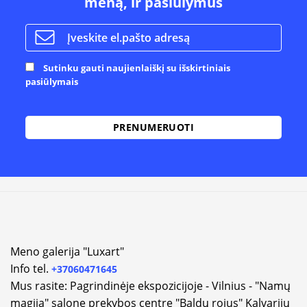
meną, ir pasiūlymus
Sutinku gauti naujienlaiškį su išskirtiniais
pasiūlymais
Alternative:
Meno galerija "Luxart"
Info tel.
+37060471645
Mus rasite: Pagrindinėje ekspozicijoje - Vilnius - "Namų
magija" salone prekybos centre "Baldų rojus" Kalvarijų