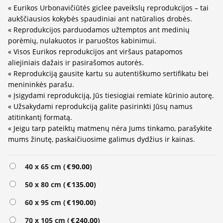
« Eurikos Urbonavičiūtės giclee paveikslų reprodukcijos – tai
aukščiausios kokybės spaudiniai ant natūralios drobės.
« Reprodukcijos parduodamos užtemptos ant medinių
porėmių, nulakuotos ir paruoštos kabinimui.
« Visos Eurikos reprodukcijos ant viršaus patapomos
aliejiniais dažais ir pasirašomos autorės.
« Reprodukciją gausite kartu su autentiškumo sertifikatu bei
menininkės parašu.
« Įsigydami reprodukciją, Jūs tiesiogiai remiate kūrinio autorę.
« Užsakydami reprodukciją galite pasirinkti Jūsų namus
atitinkantį formatą.
« Jeigu tarp pateiktų matmenų nėra Jums tinkamo, parašykite
mums žinutę, paskaičiuosime galimus dydžius ir kainas.
Alternative:
40 x 65 cm (
€
90.00
)
50 x 80 cm (
€
135.00
)
60 x 95 cm (
€
190.00
)
70 x 105 cm (
€
240.00
)