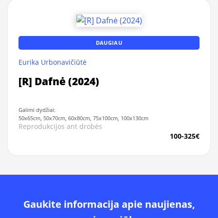
DAUGIAU
Eurika Urbonavičiūtė
[R] Dafnė (2024)
Galimi dydžiai:
50x65cm, 50x70cm, 60x80cm, 75x100cm, 100x130cm
Reprodukcijos ant drobės
100-325€
Gaukite informacija apie naujienas,