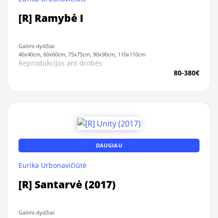
[R] Ramybė I
Galimi dydžiai:
40x40cm, 60x60cm, 75x75cm, 90x90cm, 110x110cm
Reprodukcijos ant drobės
80-380€
DAUGIAU
Eurika Urbonavičiūtė
[R] Santarvė (2017)
Galimi dydžiai: