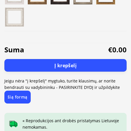
Suma
€0.00
Į krepšelį
Jeigu nėra "į krepšelį" mygtuko, turite klausimų, ar norite
bendrauti su vadybininku - PASIRINKITE DYDĮ ir užpildykite
šią formą
« Reprodukcijos ant drobės pristatymas Lietuvoje
nemokamas.