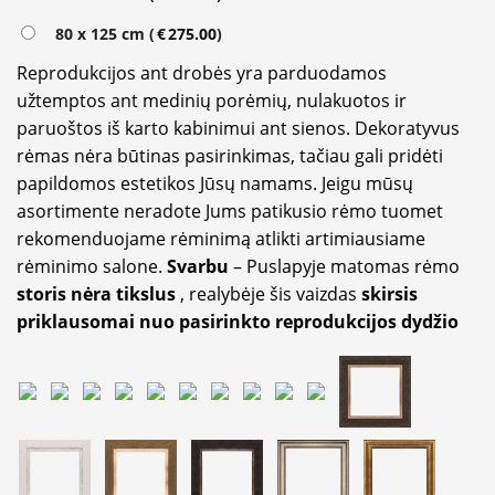
80 x 125 cm (
€
275.00
)
Reprodukcijos ant drobės yra parduodamos
užtemptos ant medinių porėmių, nulakuotos ir
paruoštos iš karto kabinimui ant sienos. Dekoratyvus
rėmas nėra būtinas pasirinkimas, tačiau gali pridėti
papildomos estetikos Jūsų namams. Jeigu mūsų
asortimente neradote Jums patikusio rėmo tuomet
rekomenduojame rėminimą atlikti artimiausiame
rėminimo salone.
Svarbu
– Puslapyje matomas rėmo
storis nėra tikslus
, realybėje šis vaizdas
skirsis
priklausomai nuo pasirinkto reprodukcijos dydžio