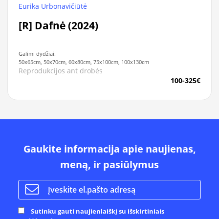
Eurika Urbonavičiūtė
[R] Dafnė (2024)
Galimi dydžiai:
50x65cm, 50x70cm, 60x80cm, 75x100cm, 100x130cm
Reprodukcijos ant drobės
100-325€
Gaukite informacija apie naujienas,
meną, ir pasiūlymus
Sutinku gauti naujienlaiškį su išskirtiniais