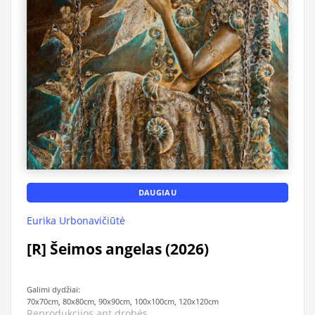
DAUGIAU
Eurika Urbonavičiūtė
[R] Šeimos angelas (2026)
Galimi dydžiai:
70x70cm, 80x80cm, 90x90cm, 100x100cm, 120x120cm
Reprodukcijos ant drobės