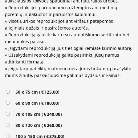
aukščiausios kokybės spaudiniai ant natūralios drobės.
« Reprodukcijos parduodamos užtemptos ant medinių
porėmių, nulakuotos ir paruoštos kabinimui.
« Visos Eurikos reprodukcijos ant viršaus patapomos
aliejiniais dažais ir pasirašomos autorės.
« Reprodukciją gausite kartu su autentiškumo sertifikatu bei
menininkės parašu.
« Įsigydami reprodukciją, Jūs tiesiogiai remiate kūrinio autorę.
« Užsakydami reprodukciją galite pasirinkti Jūsų namus
atitinkantį formatą.
« Jeigu tarp pateiktų matmenų nėra Jums tinkamo, parašykite
mums žinutę, paskaičiuosime galimus dydžius ir kainas.
Alternative:
50 x 75 cm (
€
125.00
)
60 x 90 cm (
€
180.00
)
70 x 105 cm (
€
240.00
)
80 x 120 cm (
€
260.00
)
100 x 150 cm (
€
375.00
)