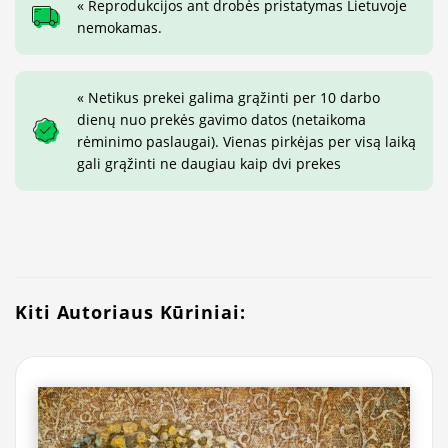
« Reprodukcijos ant drobės pristatymas Lietuvoje
nemokamas.
« Netikus prekei galima grąžinti per 10 darbo
dienų nuo prekės gavimo datos (netaikoma
rėminimo paslaugai). Vienas pirkėjas per visą laiką
gali grąžinti ne daugiau kaip dvi prekes
Kiti Autoriaus Kūriniai: