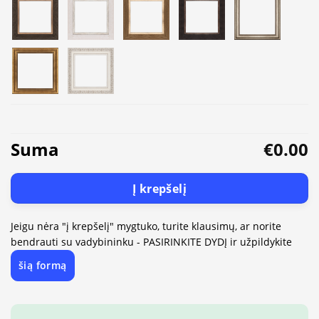
Suma
€0.00
Į krepšelį
Jeigu nėra "į krepšelį" mygtuko, turite klausimų, ar norite
bendrauti su vadybininku - PASIRINKITE DYDĮ ir užpildykite
šią formą