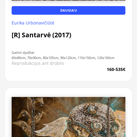
DAUGIAU
Eurika Urbonavičiūtė
[R] Santarvė (2017)
Galimi dydžiai:
60x80cm, 70x90cm, 80x105cm, 90x120cm, 110x150cm, 120x160cm
Reprodukcijos ant drobės
160-535€