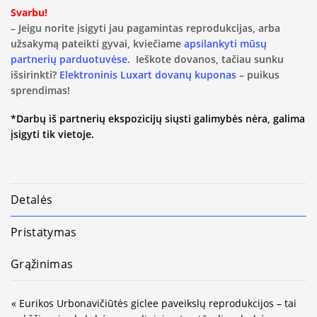
Svarbu!
– Jeigu norite įsigyti jau pagamintas reprodukcijas, arba
užsakymą pateikti gyvai, kviečiame
apsilankyti mūsų
partnerių parduotuvėse.
Ieškote dovanos, tačiau sunku
išsirinkti?
Elektroninis Luxart dovanų kuponas
– puikus
sprendimas!
*Darbų iš partnerių ekspozicijų siųsti galimybės nėra, galima
įsigyti tik vietoje.
Detalės
Pristatymas
Grąžinimas
« Eurikos Urbonavičiūtės giclee paveikslų reprodukcijos – tai