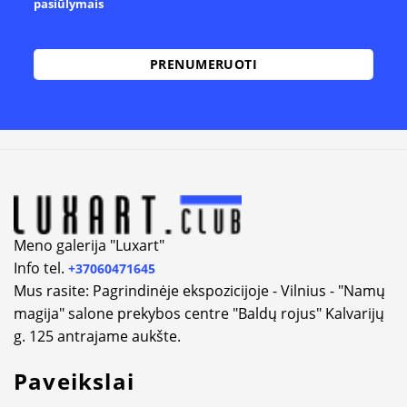
pasiūlymais
Alternative:
Meno galerija "Luxart"
Info tel.
+37060471645
Mus rasite: Pagrindinėje ekspozicijoje - Vilnius - "Namų
magija" salone prekybos centre "Baldų rojus" Kalvarijų
g. 125 antrajame aukšte.
Paveikslai