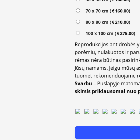
70 x 70 cm (
€
160.00
)
80 x 80 cm (
€
210.00
)
100 x 100 cm (
€
275.00
)
Reprodukcijos ant drobės 
porėmių, nulakuotos ir paru
rėmas nėra būtinas pasirink
Jūsų namams. Jeigu mūsų a
tuomet rekomenduojame rėm
Svarbu
– Puslapyje matom
skirsis priklausomai nuo 