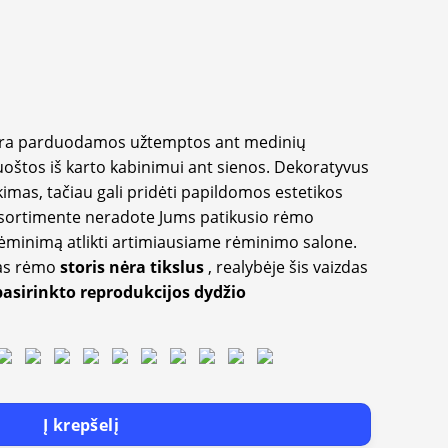
yra parduodamos užtemptos ant medinių
oštos iš karto kabinimui ant sienos. Dekoratyvus
imas, tačiau gali pridėti papildomos estetikos
sortimente neradote Jums patikusio rėmo
inimą atlikti artimiausiame rėminimo salone.
as rėmo
storis nėra tikslus
, realybėje šis vaizdas
pasirinkto reprodukcijos dydžio
Į krepšelį