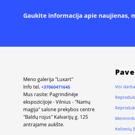
Gaukite informacija apie naujienas, 
Pave
Meno galerija "Luxart"
Info tel.
Visi darba
+37060471645
Mus rasite: Pagrindinėje
Reprodukc
ekspozicijoje - Vilnius - "Namų
Reprodukc
magija" salone prekybos centre
"Baldų rojus" Kalvarijų g. 125
Meninink
antrajame aukšte.
Kelionių 