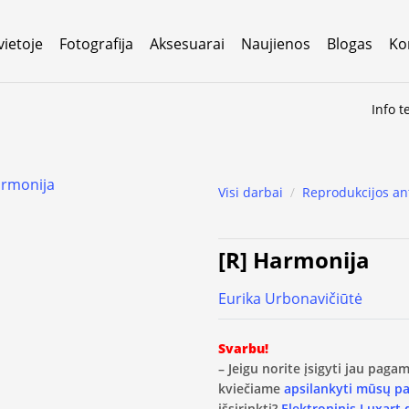
vietoje
Fotografija
Aksesuarai
Naujienos
Blogas
Ko
Info t
Visi darbai
/
Reprodukcijos an
[R] Harmonija
Eurika Urbonavičiūtė
Svarbu!
– Jeigu norite įsigyti jau pag
kviečiame
apsilankyti mūsų p
išsirinkti?
Elektroninis Luxart