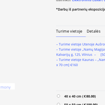
*Darbų iš partnerių ekspozicijų
Turime vietoje
Detalės
– Turime vietoje Utenoje Aušros
– Turime vietoje „Namų Magija
Kalvarijų g, 125, Vilnius – [5
– Turime vietoje
Kaunas – „Nam
x 70 cm] €160
40 x 40 cm (
€
80.00
)
50 x 50 cm (
€
100.00
)