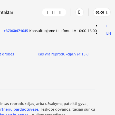
ntaktai
€
0.00
LT
el:
+37060471645
Konsultuojame telefonu I-V 10:00-16:00
EN
t drobės
Kas yra reprodukcija?? (4:15)
amintas reprodukcijas, arba užsakymą pateikti gyvai,
artnerių parduotuvėse.
Ieškote dovanos, tačiau sunku
 dovanų kuponas
– puikus sprendimas!