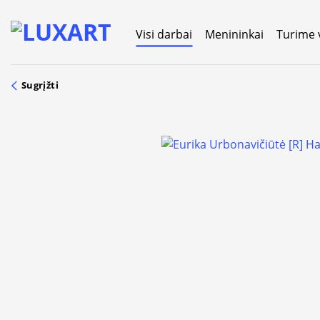
Skip
to
Visi darbai
Menininkai
Turime 
content
Sugrįžti