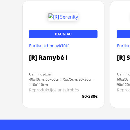
DAUGIAU
Eurika Urbonavičiūtė
Eurika
[R] Ramybė I
[R] 
Galimi dydžiai:
Galimi d
40x40cm, 60x60cm, 75x75cm, 90x90cm,
60x80c
110x110cm
90x120
Reprodukcijos ant drobės
Reprod
80-380€