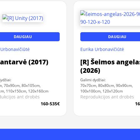
DAUGIAU
DAUGIAU
 Urbonavičiūtė
Eurika Urbonavičiūtė
Santarvė (2017)
[R] Šeimos angela
(2026)
ydžiai:
Galimi dydžiai:
m, 70x90cm, 80x105cm,
70x70cm, 80x80cm, 90x90cm,
cm, 110x150cm, 120x160cm
100x100cm, 120x120cm
ukcijos ant drobės
Reprodukcijos ant drobės
160-535€
16