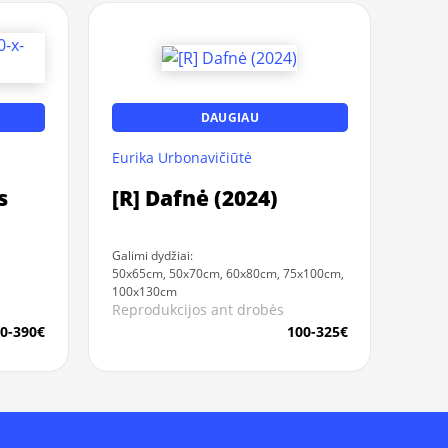
DAUGIAU
Eurika Urbonavičiūtė
s
[R] Dafnė (2024)
Galimi dydžiai:
50x65cm, 50x70cm, 60x80cm, 75x100cm,
100x130cm
Reprodukcijos ant drobės
0-390€
100-325€