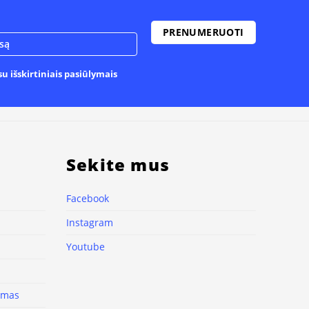
u išskirtiniais pasiūlymais
Sekite mus
Facebook
Instagram
Youtube
nimas