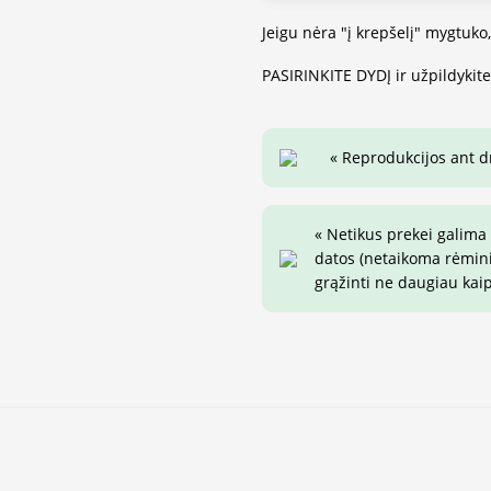
Jeigu nėra "į krepšelį" mygtuko
PASIRINKITE DYDĮ ir užpildykit
« Reprodukcijos ant 
« Netikus prekei galima
datos (netaikoma rėminim
grąžinti ne daugiau kai