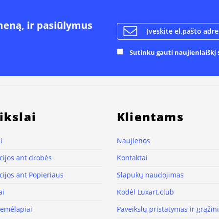
meną, ir pasiūlymus
Sutinku gauti naujienlaiškį s
ikslai
Klientams
i
Naujienos
ijos ant drobės
Kontaktai
ijos ant Popieriaus
Slapukų naudojimas
ai
Kodėl Luxart.club
žemėlapiai
Paveikslų pristatymas ir grąži