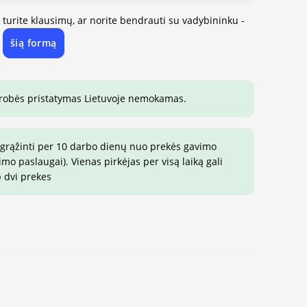
, turite klausimų, ar norite bendrauti su vadybininku -
šią formą
e
drobės pristatymas Lietuvoje nemokamas.
 grąžinti per 10 darbo dienų nuo prekės gavimo
o paslaugai). Vienas pirkėjas per visą laiką gali
p dvi prekes