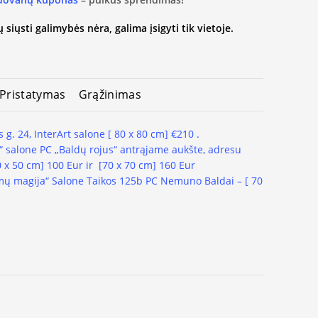
 siųsti galimybės nėra, galima įsigyti tik vietoje.
Pristatymas
Grąžinimas
 g. 24, InterArt salone [ 80 x 80 cm] €210 .
“ salone PC „Baldų rojus“ antrąjame aukšte, adresu
0 x 50 cm] 100 Eur ir
[70 x 70 cm] 160 Eur
ų magija“ Salone Taikos 125b PC Nemuno Baldai
– [ 70