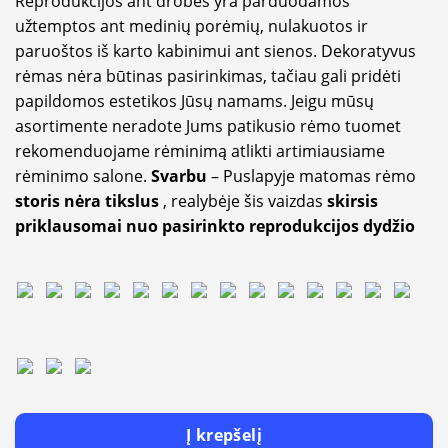
Reprodukcijos ant drobės yra parduodamos
užtemptos ant medinių porėmių, nulakuotos ir
paruoštos iš karto kabinimui ant sienos. Dekoratyvus
rėmas nėra būtinas pasirinkimas, tačiau gali pridėti
papildomos estetikos Jūsų namams. Jeigu mūsų
asortimente neradote Jums patikusio rėmo tuomet
rekomenduojame rėminimą atlikti artimiausiame
rėminimo salone.
Svarbu
– Puslapyje matomas rėmo
storis nėra tikslus
, realybėje šis vaizdas
skirsis
priklausomai nuo pasirinkto reprodukcijos dydžio
Į krepšelį