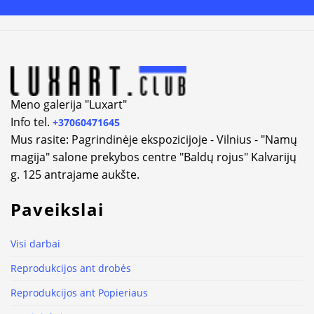
Alternative:
Meno galerija "Luxart"
Info tel.
+37060471645
Mus rasite: Pagrindinėje ekspozicijoje - Vilnius - "Namų
magija" salone prekybos centre "Baldų rojus" Kalvarijų
g. 125 antrajame aukšte.
Paveikslai
Visi darbai
Reprodukcijos ant drobės
Reprodukcijos ant Popieriaus