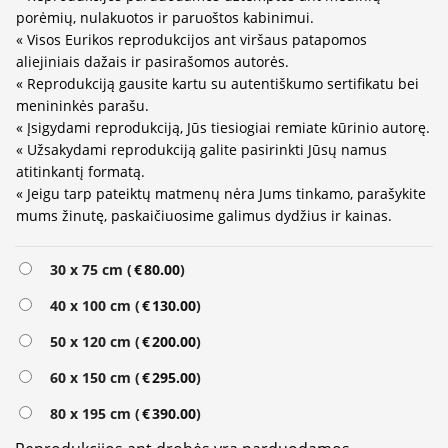
porėmių, nulakuotos ir paruoštos kabinimui.
« Visos Eurikos reprodukcijos ant viršaus patapomos
aliejiniais dažais ir pasirašomos autorės.
« Reprodukciją gausite kartu su autentiškumo sertifikatu bei
menininkės parašu.
« Įsigydami reprodukciją, Jūs tiesiogiai remiate kūrinio autorę.
« Užsakydami reprodukciją galite pasirinkti Jūsų namus
atitinkantį formatą.
« Jeigu tarp pateiktų matmenų nėra Jums tinkamo, parašykite
mums žinutę, paskaičiuosime galimus dydžius ir kainas.
Alternative:
30 x 75 cm (
€
80.00
)
40 x 100 cm (
€
130.00
)
50 x 120 cm (
€
200.00
)
60 x 150 cm (
€
295.00
)
80 x 195 cm (
€
390.00
)