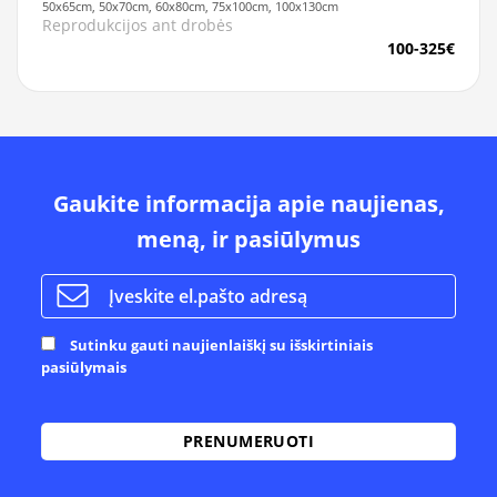
50x65cm, 50x70cm, 60x80cm, 75x100cm, 100x130cm
Reprodukcijos ant drobės
100-325€
Gaukite informacija apie naujienas,
meną, ir pasiūlymus
Sutinku gauti naujienlaiškį su išskirtiniais
pasiūlymais