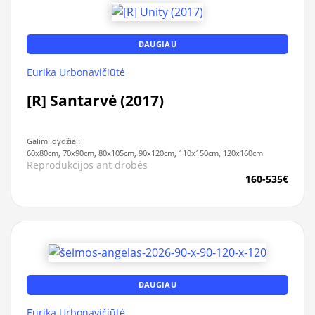
DAUGIAU
Eurika Urbonavičiūtė
[R] Santarvė (2017)
Galimi dydžiai:
60x80cm, 70x90cm, 80x105cm, 90x120cm, 110x150cm, 120x160cm
Reprodukcijos ant drobės
160-535€
DAUGIAU
Eurika Urbonavičiūtė