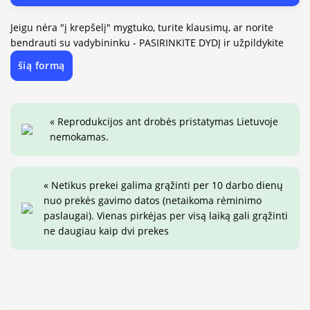
Jeigu nėra "į krepšelį" mygtuko, turite klausimų, ar norite
bendrauti su vadybininku - PASIRINKITE DYDĮ ir užpildykite
šią formą
« Reprodukcijos ant drobės pristatymas Lietuvoje
nemokamas.
« Netikus prekei galima grąžinti per 10 darbo dienų
nuo prekės gavimo datos (netaikoma rėminimo
paslaugai). Vienas pirkėjas per visą laiką gali grąžinti
ne daugiau kaip dvi prekes