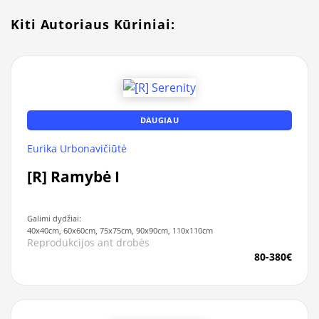
Kiti Autoriaus Kūriniai:
DAUGIAU
Eurika Urbonavičiūtė
[R] Ramybė I
Galimi dydžiai:
40x40cm, 60x60cm, 75x75cm, 90x90cm, 110x110cm
Reprodukcijos ant drobės
80-380€