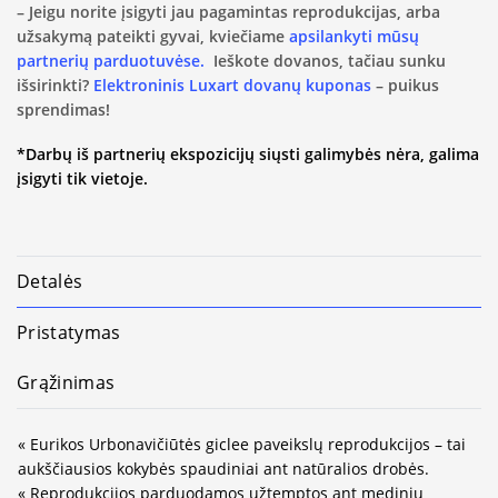
– Jeigu norite įsigyti jau pagamintas reprodukcijas, arba
užsakymą pateikti gyvai, kviečiame
apsilankyti mūsų
partnerių parduotuvėse.
Ieškote dovanos, tačiau sunku
išsirinkti?
Elektroninis Luxart dovanų kuponas
– puikus
sprendimas!
*Darbų iš partnerių ekspozicijų siųsti galimybės nėra, galima
įsigyti tik vietoje.
Detalės
Pristatymas
Grąžinimas
« Eurikos Urbonavičiūtės giclee paveikslų reprodukcijos – tai
aukščiausios kokybės spaudiniai ant natūralios drobės.
« Reprodukcijos parduodamos užtemptos ant medinių