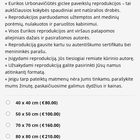
« Eurikos Urbonavičiūtės giclee paveikslų reprodukcijos – tai
aukščiausios kokybės spaudiniai ant natūralios drobės.
« Reprodukcijos parduodamos užtemptos ant medinių
porėmių, nulakuotos ir paruoštos kabinimui.
« Visos Eurikos reprodukcijos ant viršaus patapomos
aliejiniais dažais ir pasirašomos autorės.
« Reprodukciją gausite kartu su autentiškumo sertifikatu bei
menininkės parašu.
« Įsigydami reprodukciją, Jūs tiesiogiai remiate kūrinio autorę.
« Užsakydami reprodukciją galite pasirinkti Jūsų namus
atitinkantį formatą.
« Jeigu tarp pateiktų matmenų nėra Jums tinkamo, parašykite
mums žinutę, paskaičiuosime galimus dydžius ir kainas.
Alternative:
40 x 40 cm (
€
80.00
)
50 x 50 cm (
€
100.00
)
70 x 70 cm (
€
160.00
)
80 x 80 cm (
€
210.00
)