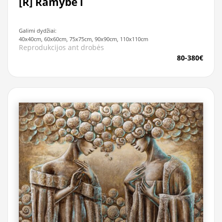
[R] Ramybė I
Galimi dydžiai:
40x40cm, 60x60cm, 75x75cm, 90x90cm, 110x110cm
Reprodukcijos ant drobės
80-380€