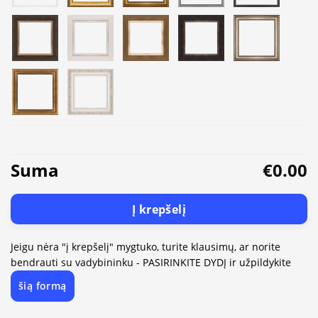
Suma
€0.00
Į krepšelį
Jeigu nėra "į krepšelį" mygtuko, turite klausimų, ar norite
bendrauti su vadybininku - PASIRINKITE DYDĮ ir užpildykite
šią formą