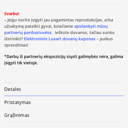
Svarbu!
– Jeigu norite įsigyti jau pagamintas reprodukcijas, arba
užsakymą pateikti gyvai, kviečiame
apsilankyti mūsų
partnerių parduotuvėse.
Ieškote dovanos, tačiau sunku
išsirinkti?
Elektroninis Luxart dovanų kuponas
– puikus
sprendimas!
*Darbų iš partnerių ekspozicijų siųsti galimybės nėra, galima
įsigyti tik vietoje.
Detalės
Pristatymas
Grąžinimas