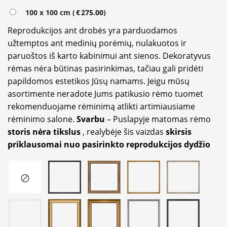
100 x 100 cm (
€
275.00
)
Reprodukcijos ant drobės yra parduodamos
užtemptos ant medinių porėmių, nulakuotos ir
paruoštos iš karto kabinimui ant sienos. Dekoratyvus
rėmas nėra būtinas pasirinkimas, tačiau gali pridėti
papildomos estetikos Jūsų namams. Jeigu mūsų
asortimente neradote Jums patikusio rėmo tuomet
rekomenduojame rėminimą atlikti artimiausiame
rėminimo salone.
Svarbu
– Puslapyje matomas rėmo
storis nėra tikslus
, realybėje šis vaizdas
skirsis
priklausomai nuo pasirinkto reprodukcijos dydžio