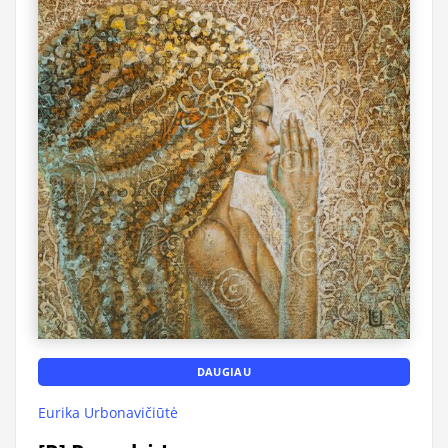
DAUGIAU
Eurika Urbonavičiūtė