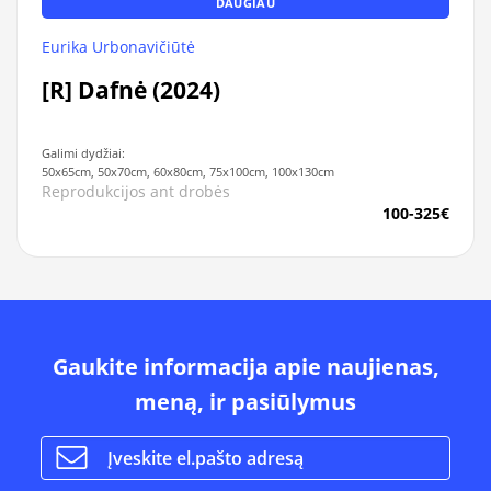
DAUGIAU
Eurika Urbonavičiūtė
[R] Dafnė (2024)
Galimi dydžiai:
50x65cm, 50x70cm, 60x80cm, 75x100cm, 100x130cm
Reprodukcijos ant drobės
100-325€
Gaukite informacija apie naujienas,
meną, ir pasiūlymus