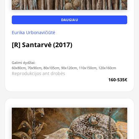
DAUGIAU
Eurika Urbonavičiūtė
[R] Santarvė (2017)
Galimi dydžiai:
60x80cm, 70x90cm, 80x105cm, 90x120cm, 110x150cm, 120x160cm
Reprodukcijos ant drobės
160-535€