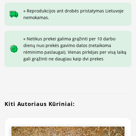
« Reprodukcijos ant drobės pristatymas Lietuvoje
nemokamas.
« Netikus prekei galima grąžinti per 10 darbo
dienų nuo prekės gavimo datos (netaikoma
rėminimo paslaugai). Vienas pirkėjas per visą laiką
gali grąžinti ne daugiau kaip dvi prekes
Kiti Autoriaus Kūriniai: