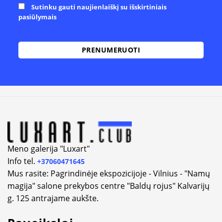
Sutinku gauti naujienlaiškį su išskirtiniais
pasiūlymais
Alternative:
Meno galerija "Luxart"
Info tel.
+37060471645
Mus rasite: Pagrindinėje ekspozicijoje - Vilnius - "Namų
magija" salone prekybos centre "Baldų rojus" Kalvarijų
g. 125 antrajame aukšte.