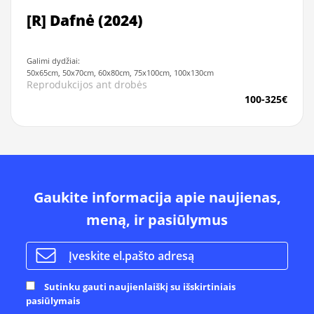
[R] Dafnė (2024)
Galimi dydžiai:
50x65cm, 50x70cm, 60x80cm, 75x100cm, 100x130cm
Reprodukcijos ant drobės
100-325€
Gaukite informacija apie naujienas,
meną, ir pasiūlymus
Sutinku gauti naujienlaiškį su išskirtiniais
pasiūlymais