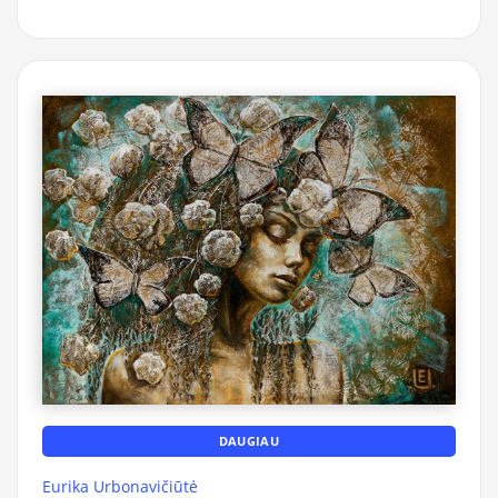
DAUGIAU
Eurika Urbonavičiūtė