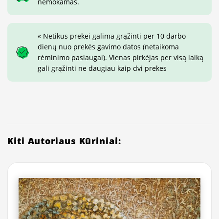
nemokamas.
« Netikus prekei galima grąžinti per 10 darbo
dienų nuo prekės gavimo datos (netaikoma
rėminimo paslaugai). Vienas pirkėjas per visą laiką
gali grąžinti ne daugiau kaip dvi prekes
Kiti Autoriaus Kūriniai: