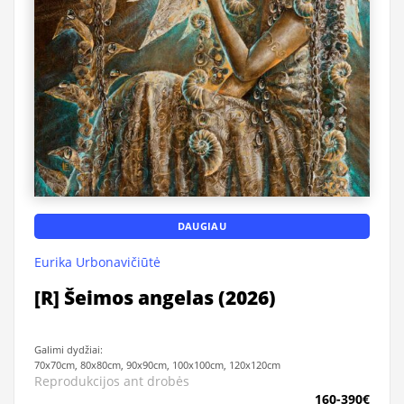
DAUGIAU
Eurika Urbonavičiūtė
[R] Šeimos angelas (2026)
Galimi dydžiai:
70x70cm, 80x80cm, 90x90cm, 100x100cm, 120x120cm
Reprodukcijos ant drobės
160-390€