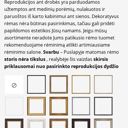
Reprodukcijos ant drobės yra parduodamos
užtemptos ant medinių porėmių, nulakuotos ir
paruoštos iš karto kabinimui ant sienos. Dekoratyvus
rėmas nėra būtinas pasirinkimas, tačiau gali pridėti
papildomos estetikos Jūsų namams. Jeigu mūsų
asortimente neradote Jums patikusio rėmo tuomet
rekomenduojame rėminimą atlikti artimiausiame
rėminimo salone.
Svarbu
– Puslapyje matomas rėmo
storis nėra tikslus
, realybėje šis vaizdas
skirsis
priklausomai nuo pasirinkto reprodukcijos dydžio