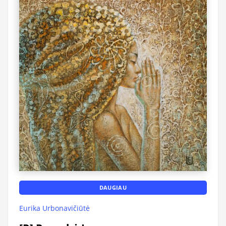
DAUGIAU
Eurika Urbonavičiūtė