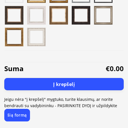
Suma
€0.00
Į krepšelį
Jeigu nėra "į krepšelį" mygtuko, turite klausimų, ar norite
bendrauti su vadybininku - PASIRINKITE DYDĮ ir užpildykite
šią formą