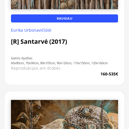
DAUGIAU
Eurika Urbonavičiūtė
[R] Santarvė (2017)
Galimi dydžiai:
60x80cm, 70x90cm, 80x105cm, 90x120cm, 110x150cm, 120x160cm
Reprodukcijos ant drobės
160-535€