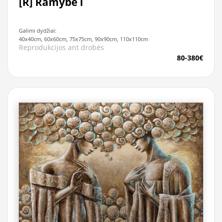
[R] Ramybė I
Galimi dydžiai:
40x40cm, 60x60cm, 75x75cm, 90x90cm, 110x110cm
Reprodukcijos ant drobės
80-380€