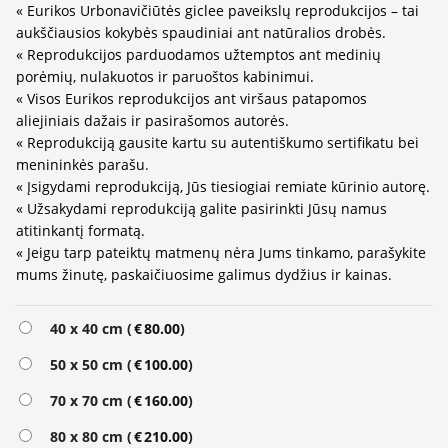
« Eurikos Urbonavičiūtės giclee paveikslų reprodukcijos – tai
aukščiausios kokybės spaudiniai ant natūralios drobės.
« Reprodukcijos parduodamos užtemptos ant medinių
porėmių, nulakuotos ir paruoštos kabinimui.
« Visos Eurikos reprodukcijos ant viršaus patapomos
aliejiniais dažais ir pasirašomos autorės.
« Reprodukciją gausite kartu su autentiškumo sertifikatu bei
menininkės parašu.
« Įsigydami reprodukciją, Jūs tiesiogiai remiate kūrinio autorę.
« Užsakydami reprodukciją galite pasirinkti Jūsų namus
atitinkantį formatą.
« Jeigu tarp pateiktų matmenų nėra Jums tinkamo, parašykite
mums žinutę, paskaičiuosime galimus dydžius ir kainas.
Alternative:
40 x 40 cm (
€
80.00
)
50 x 50 cm (
€
100.00
)
70 x 70 cm (
€
160.00
)
80 x 80 cm (
€
210.00
)