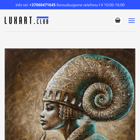
Skip
Info tel:
+37060471645
Konsultuojame telefonu I-V 10:00-16:00
to
content