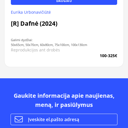
DAUGIAU
Eurika Urbonavičiūtė
[R] Dafnė (2024)
Galimi dydžiai:
50x65cm, 50x70cm, 60x80cm, 75x100cm, 100x130cm
Reprodukcijos ant drobės
100-325€
Gaukite informacija apie naujienas,
meną, ir pasiūlymus