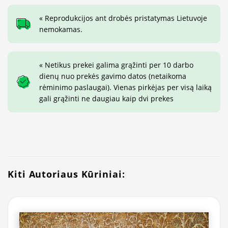
« Reprodukcijos ant drobės pristatymas Lietuvoje
nemokamas.
« Netikus prekei galima grąžinti per 10 darbo
dienų nuo prekės gavimo datos (netaikoma
rėminimo paslaugai). Vienas pirkėjas per visą laiką
gali grąžinti ne daugiau kaip dvi prekes
Kiti Autoriaus Kūriniai: