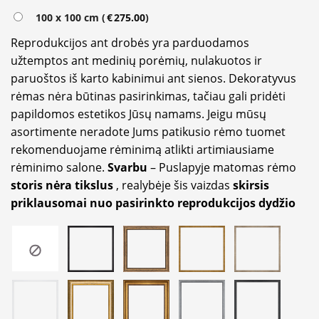
100 x 100 cm (
€
275.00
)
Reprodukcijos ant drobės yra parduodamos
užtemptos ant medinių porėmių, nulakuotos ir
paruoštos iš karto kabinimui ant sienos. Dekoratyvus
rėmas nėra būtinas pasirinkimas, tačiau gali pridėti
papildomos estetikos Jūsų namams. Jeigu mūsų
asortimente neradote Jums patikusio rėmo tuomet
rekomenduojame rėminimą atlikti artimiausiame
rėminimo salone.
Svarbu
– Puslapyje matomas rėmo
storis nėra tikslus
, realybėje šis vaizdas
skirsis
priklausomai nuo pasirinkto reprodukcijos dydžio