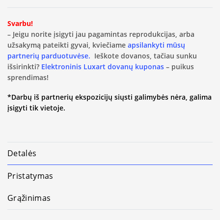
Svarbu!
– Jeigu norite įsigyti jau pagamintas reprodukcijas, arba
užsakymą pateikti gyvai, kviečiame
apsilankyti mūsų
partnerių parduotuvėse.
Ieškote dovanos, tačiau sunku
išsirinkti?
Elektroninis Luxart dovanų kuponas
– puikus
sprendimas!
*Darbų iš partnerių ekspozicijų siųsti galimybės nėra, galima
įsigyti tik vietoje.
Detalės
Pristatymas
Grąžinimas