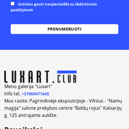
Sutinku gauti naujienlaiškį su išskirtiniais
pasiūlymais
Alternative:
Meno galerija "Luxart"
Info tel.
+37060471645
Mus rasite: Pagrindinėje ekspozicijoje - Vilnius - "Namų
magija" salone prekybos centre "Baldų rojus" Kalvarijų
g. 125 antrajame aukšte.