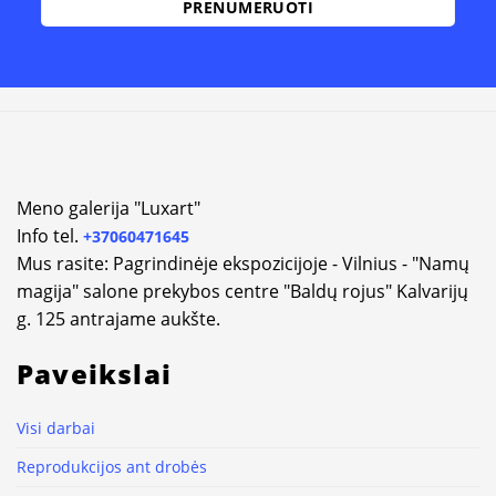
Alternative:
Meno galerija "Luxart"
Info tel.
+37060471645
Mus rasite: Pagrindinėje ekspozicijoje - Vilnius - "Namų
magija" salone prekybos centre "Baldų rojus" Kalvarijų
g. 125 antrajame aukšte.
Paveikslai
Visi darbai
Reprodukcijos ant drobės