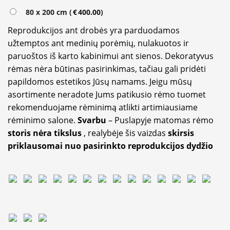
80 x 200 cm (
€
400.00
)
Reprodukcijos ant drobės yra parduodamos
užtemptos ant medinių porėmių, nulakuotos ir
paruoštos iš karto kabinimui ant sienos. Dekoratyvus
rėmas nėra būtinas pasirinkimas, tačiau gali pridėti
papildomos estetikos Jūsų namams. Jeigu mūsų
asortimente neradote Jums patikusio rėmo tuomet
rekomenduojame rėminimą atlikti artimiausiame
rėminimo salone.
Svarbu
– Puslapyje matomas rėmo
storis nėra tikslus
, realybėje šis vaizdas
skirsis
priklausomai nuo pasirinkto reprodukcijos dydžio