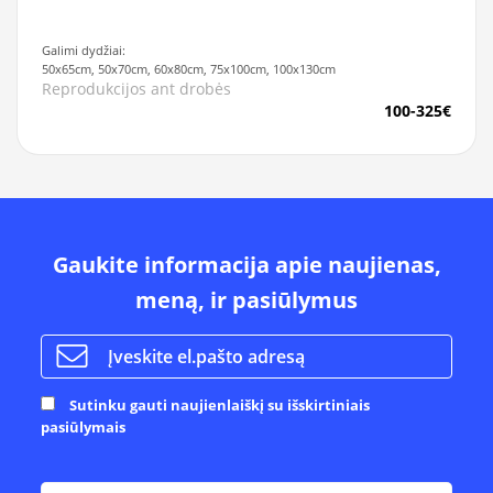
Galimi dydžiai:
50x65cm, 50x70cm, 60x80cm, 75x100cm, 100x130cm
Reprodukcijos ant drobės
100-325€
Gaukite informacija apie naujienas,
meną, ir pasiūlymus
Sutinku gauti naujienlaiškį su išskirtiniais
pasiūlymais