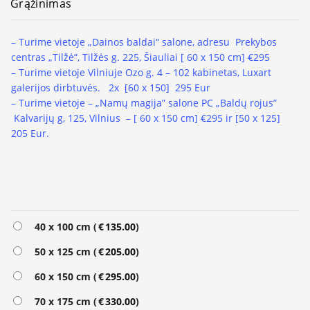
Grąžinimas
– Turime vietoje „Dainos baldai“ salone, adresu Prekybos
centras „Tilžė“, Tilžės g. 225, Šiauliai [ 60 x 150 cm] €295
– Turime vietoje Vilniuje Ozo g. 4 – 102 kabinetas, Luxart
galerijos dirbtuvės.
2x [60 x 150] 295 Eur
– Turime vietoje – „Namų magija” salone PC „Baldų rojus”
Kalvarijų g, 125, Vilnius – [ 60 x 150 cm] €295 ir [50 x 125]
205 Eur.
Alternative:
40 x 100 cm (
€
135.00
)
50 x 125 cm (
€
205.00
)
60 x 150 cm (
€
295.00
)
70 x 175 cm (
€
330.00
)