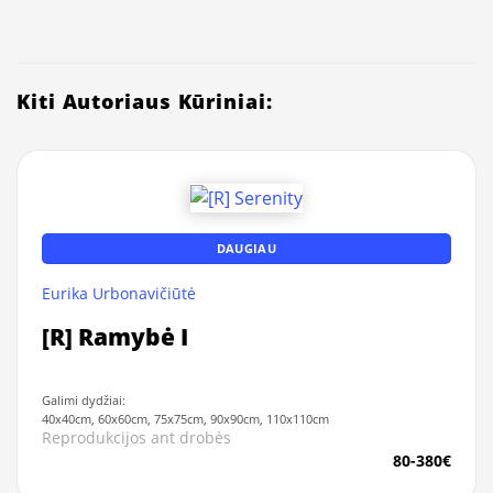
Kiti Autoriaus Kūriniai:
DAUGIAU
Eurika Urbonavičiūtė
[R] Ramybė I
Galimi dydžiai:
40x40cm, 60x60cm, 75x75cm, 90x90cm, 110x110cm
Reprodukcijos ant drobės
80-380€