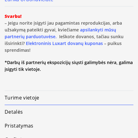
Svarbu!
– Jeigu norite įsigyti jau pagamintas reprodukcijas, arba
užsakymą pateikti gyvai, kviečiame
apsilankyti mūsų
partnerių parduotuvėse.
Ieškote dovanos, tačiau sunku
išsirinkti?
Elektroninis Luxart dovanų kuponas
– puikus
sprendimas!
*Darbų iš partnerių ekspozicijų siųsti galimybės nėra, galima
įsigyti tik vietoje.
Turime vietoje
Detalės
Pristatymas