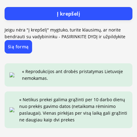
Į krepšelį
Jeigu nėra "į krepšelį" mygtuko, turite klausimų, ar norite
bendrauti su vadybininku - PASIRINKITE DYDĮ ir užpildykite
šią formą
« Reprodukcijos ant drobės pristatymas Lietuvoje
nemokamas.
« Netikus prekei galima grąžinti per 10 darbo dienų
nuo prekės gavimo datos (netaikoma rėminimo
paslaugai). Vienas pirkėjas per visą laiką gali grąžinti
ne daugiau kaip dvi prekes