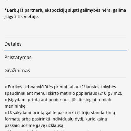
*Darbų iš partnerių ekspozicijų siųsti galimybės nėra, galima
įsigyti tik vietoje.
Detalės
Pristatymas
Grąžinimas
« Eurikos Urboanvičiūtės printai tai aukščiausios kokybės
spaudiniai ant menui skirto matinio popieriaus (210 g / m2).
« Įsigydami printą ant popieriaus, Jūs tiesiogiai remiate
menininkę.
« Užsakydami printą galite pasirinkti iš trijų standartinių
formatų arba pasirinkti individualų dydį, kurio kainą
paskaičiuosime gavę užklausą.