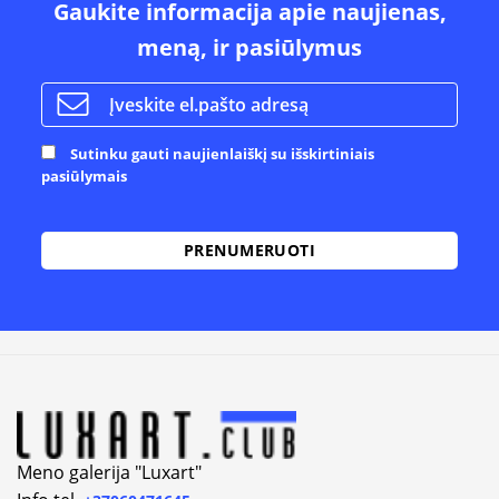
Gaukite informacija apie naujienas,
meną, ir pasiūlymus
Sutinku gauti naujienlaiškį su išskirtiniais
pasiūlymais
Alternative:
Meno galerija "Luxart"