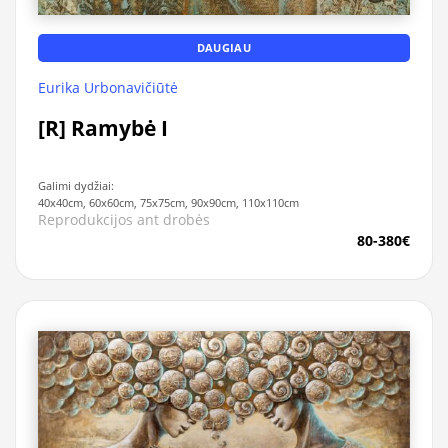
DAUGIAU
Eurika Urbonavičiūtė
[R] Ramybė I
Galimi dydžiai:
40x40cm, 60x60cm, 75x75cm, 90x90cm, 110x110cm
Reprodukcijos ant drobės
80-380€