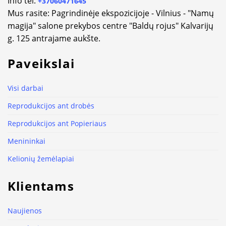
Info tel.
+37060471645
Mus rasite: Pagrindinėje ekspozicijoje - Vilnius - "Namų
magija" salone prekybos centre "Baldų rojus" Kalvarijų
g. 125 antrajame aukšte.
Paveikslai
Visi darbai
Reprodukcijos ant drobės
Reprodukcijos ant Popieriaus
Menininkai
Kelionių žemėlapiai
Klientams
Naujienos