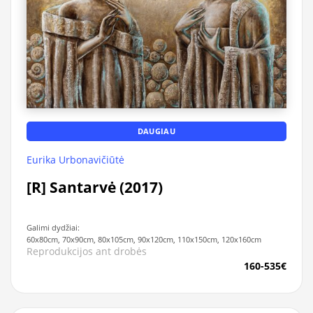
DAUGIAU
Eurika Urbonavičiūtė
[R] Santarvė (2017)
Galimi dydžiai:
60x80cm, 70x90cm, 80x105cm, 90x120cm, 110x150cm, 120x160cm
Reprodukcijos ant drobės
160-535€