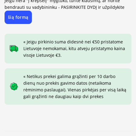
Jeigu nėra "į krepšelį" mygtuko, turite klausimų, ar norite
bendrauti su vadybininku - PASIRINKITE DYDĮ ir užpildykite
šią formą
« Jeigu pirkinio suma didesnė nei €50 pristatome
Lietuvoje nemokamai, kitu atveju pristatymo kaina
visoje Lietuvoje €3.
« Netikus prekei galima grąžinti per 10 darbo
dienų nuo prekės gavimo datos (netaikoma
rėminimo paslaugai). Vienas pirkėjas per visą laiką
gali grąžinti ne daugiau kaip dvi prekes