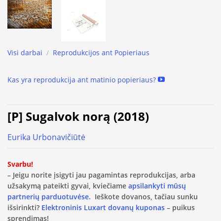
Visi darbai
/
Reprodukcijos ant Popieriaus
Kas yra reprodukcija ant matinio popieriaus?
[P] Sugalvok norą (2018)
Eurika Urbonavičiūtė
Svarbu!
– Jeigu norite įsigyti jau pagamintas reprodukcijas, arba
užsakymą pateikti gyvai, kviečiame
apsilankyti mūsų
partnerių parduotuvėse.
Ieškote dovanos, tačiau sunku
išsirinkti?
Elektroninis Luxart dovanų kuponas
– puikus
sprendimas!