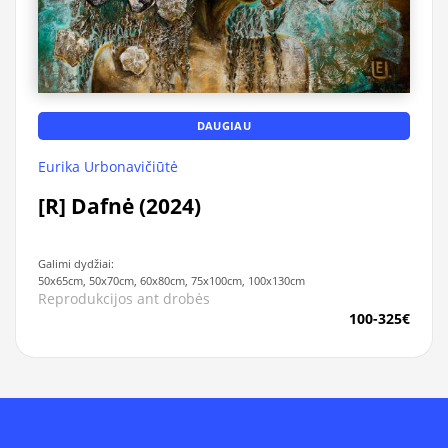
DAUGIAU
Eurika Urbonavičiūtė
[R] Dafnė (2024)
Galimi dydžiai:
50x65cm, 50x70cm, 60x80cm, 75x100cm, 100x130cm
Reprodukcijos ant drobės
100-325€