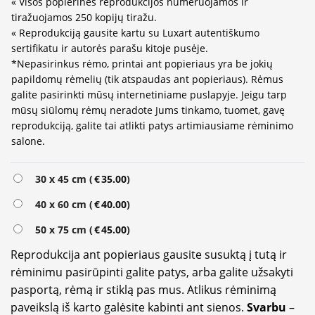
« Visos popierinės reprodukcijos numeruojamos ir
tiražuojamos 250 kopijų tiražu.
« Reprodukciją gausite kartu su Luxart autentiškumo
sertifikatu ir autorės parašu kitoje pusėje.
*Nepasirinkus rėmo, printai ant popieriaus yra be jokių
papildomų rėmelių (tik atspaudas ant popieriaus). Rėmus
galite pasirinkti mūsų internetiniame puslapyje. Jeigu tarp
mūsų siūlomų rėmų neradote Jums tinkamo, tuomet, gavę
reprodukciją, galite tai atlikti patys artimiausiame rėminimo
salone.
Alternative:
30 x 45 cm (
€
35.00
)
40 x 60 cm (
€
40.00
)
50 x 75 cm (
€
45.00
)
Reprodukcija ant popieriaus gausite susuktą į tutą ir
rėminimu pasirūpinti galite patys, arba galite užsakyti
pasportą, rėmą ir stiklą pas mus. Atlikus rėminimą
paveikslą iš karto galėsite kabinti ant sienos.
Svarbu
–