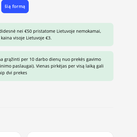
šią formą
e
 didesnė nei €50 pristatome Lietuvoje nemokamai,
 kaina visoje Lietuvoje €3.
ma grąžinti per 10 darbo dienų nuo prekės gavimo
imo paslaugai). Vienas pirkėjas per visą laiką gali
aip dvi prekes