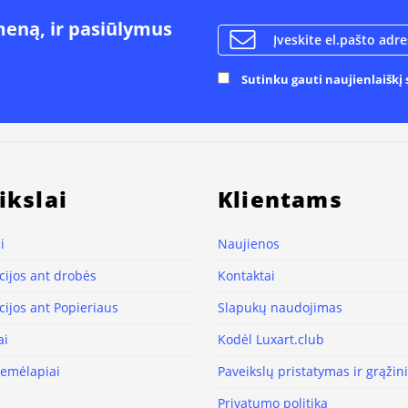
meną, ir pasiūlymus
Sutinku gauti naujienlaiškį s
ikslai
Klientams
i
Naujienos
ijos ant drobės
Kontaktai
ijos ant Popieriaus
Slapukų naudojimas
ai
Kodėl Luxart.club
žemėlapiai
Paveikslų pristatymas ir grąži
Privatumo politika