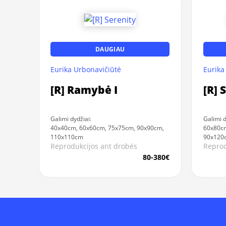
DAUGIAU
Eurika Urbonavičiūtė
Eurika
[R] Ramybė I
[R] 
Galimi dydžiai:
Galimi d
40x40cm, 60x60cm, 75x75cm, 90x90cm,
60x80c
110x110cm
90x120
Reprodukcijos ant drobės
Reprod
80-380€