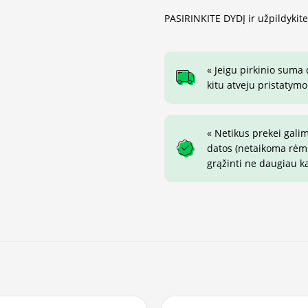
PASIRINKITE DYDĮ ir užpildykit
« Jeigu pirkinio suma
kitu atveju pristatymo
« Netikus prekei gali
datos (netaikoma rėmin
grąžinti ne daugiau k