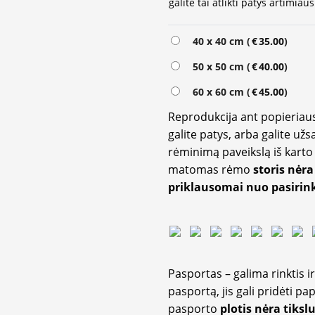
galite tai atlikti patys artimi
40 x 40 cm (
€
35.00
)
50 x 50 cm (
€
40.00
)
60 x 60 cm (
€
45.00
)
Reprodukcija ant popieriaus
galite patys, arba galite užs
rėminimą paveikslą iš karto 
matomas rėmo
storis nėra
priklausomai nuo pasirink
Pasportas – galima rinktis 
pasportą, jis gali pridėti p
pasporto
plotis nėra tiksl