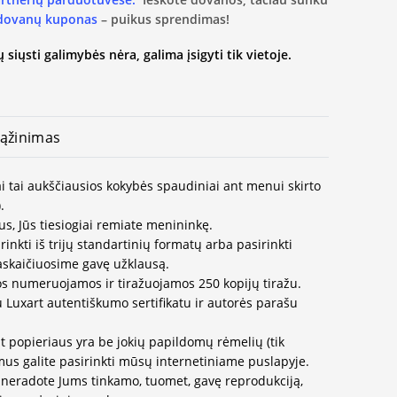
 dovanų kuponas
– puikus sprendimas!
 siųsti galimybės nėra, galima įsigyti tik vietoje.
ąžinimas
i tai aukščiausios kokybės spaudiniai ant menui skirto
.
us, Jūs tiesiogiai remiate menininkę.
inkti iš trijų standartinių formatų arba pasirinkti
paskaičiuosime gavę užklausą.
os numeruojamos ir tiražuojamos 250 kopijų tiražu.
u Luxart autentiškumo sertifikatu ir autorės parašu
t popieriaus yra be jokių papildomų rėmelių (tik
us galite pasirinkti mūsų internetiniame puslapyje.
neradote Jums tinkamo, tuomet, gavę reprodukciją,