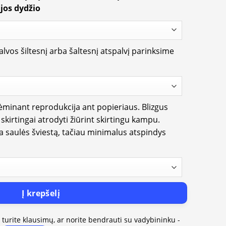
jos dydžio
lvos šiltesnį arba šaltesnį atspalvį parinksime
rėminant reprodukcija ant popieriaus. Blizgus
i skirtingai atrodyti žiūrint skirtingu kampu.
ia saulės šviestą, tačiau minimalus atspindys
Į krepšelį
, turite klausimų, ar norite bendrauti su vadybininku -