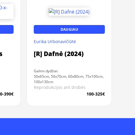
DAUGIAU
Eurika Urbonavičiūtė
s
[R] Dafnė (2024)
Galimi dydžiai:
50x65cm, 50x70cm, 60x80cm, 75x100cm,
100x130cm
Reprodukcijos ant drobės
0-390€
100-325€