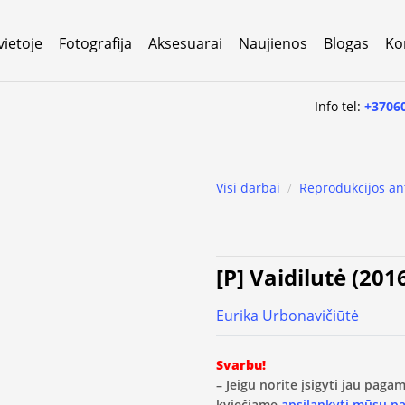
vietoje
Fotografija
Aksesuarai
Naujienos
Blogas
Ko
Info tel:
+3706
Visi darbai
/
Reprodukcijos an
[P] Vaidilutė (201
Eurika Urbonavičiūtė
Svarbu!
– Jeigu norite įsigyti jau pag
kviečiame
apsilankyti mūsų p