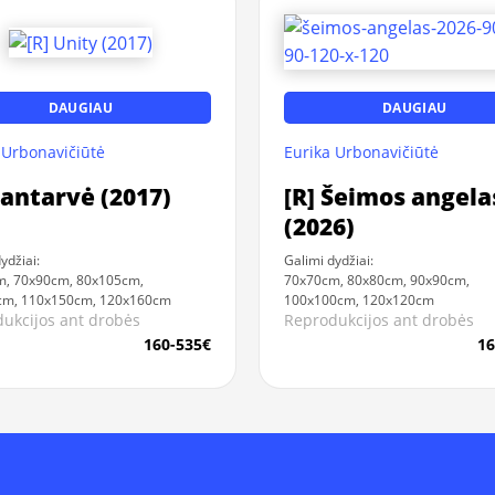
DAUGIAU
DAUGIAU
 Urbonavičiūtė
Eurika Urbonavičiūtė
Santarvė (2017)
[R] Šeimos angela
(2026)
ydžiai:
Galimi dydžiai:
m, 70x90cm, 80x105cm,
70x70cm, 80x80cm, 90x90cm,
cm, 110x150cm, 120x160cm
100x100cm, 120x120cm
ukcijos ant drobės
Reprodukcijos ant drobės
160-535€
16