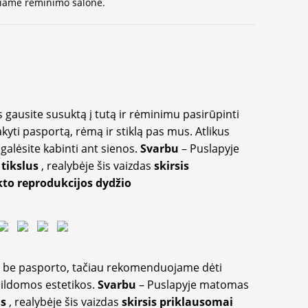
ausiame rėminimo salone.
 gausite susuktą į tutą ir rėminimu pasirūpinti
akyti pasportą, rėmą ir stiklą pas mus. Atlikus
galėsite kabinti ant sienos.
Svarbu
– Puslapyje
 tikslus
, realybėje šis vaizdas
skirsis
to reprodukcijos dydžio
ir be pasporto, tačiau rekomenduojame dėti
apildomos estetikos.
Svarbu
– Puslapyje matomas
us
, realybėje šis vaizdas
skirsis priklausomai