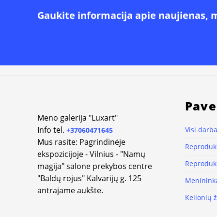
Gaukite informacija apie naujienas, 
Pave
Meno galerija "Luxart"
Info tel.
Visi darba
+37060471645
Mus rasite: Pagrindinėje
Reprodukc
ekspozicijoje - Vilnius - "Namų
Reprodukc
magija" salone prekybos centre
"Baldų rojus" Kalvarijų g. 125
Meninink
antrajame aukšte.
Kelionių 