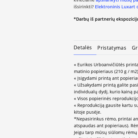
išsirinkti?
Elektroninis Luxart
*Darbų iš partnerių ekspozicijų
Detalės
Pristatymas
Gr
« Eurikos Urboanvičiūtės printa
matinio popieriaus (210 g / m2)
« Įsigydami printą ant popieria
« Užsakydami printą galite pasir
individualų dydį, kurio kainą 
« Visos popierinės reprodukcij
« Reprodukciją gausite kartu s
kitoje pusėje.
*Nepasirinkus rėmo, printai an
atspaudas ant popieriaus). Rėm
Jeigu tarp mūsų siūlomų rėmų 