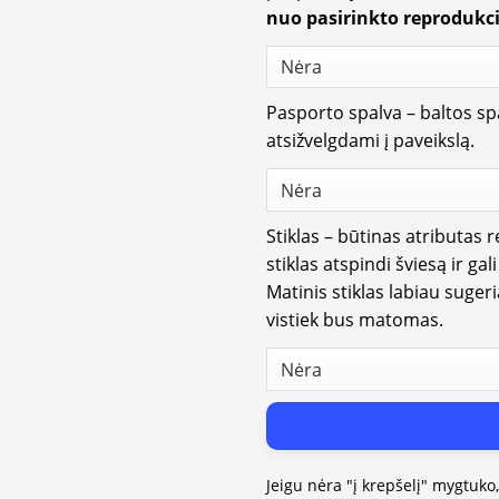
nuo pasirinkto reprodukci
Pasporto spalva – baltos spa
atsižvelgdami į paveikslą.
Stiklas – būtinas atributas 
stiklas atspindi šviesą ir gal
Matinis stiklas labiau suger
vistiek bus matomas.
Jeigu nėra "į krepšelį" mygtuko