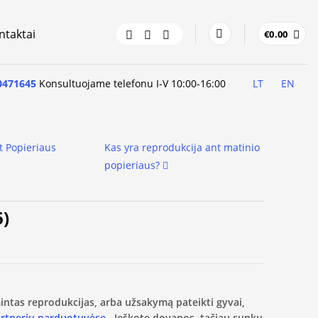
ntaktai
€
0.00
0471645
Konsultuojame telefonu I-V 10:00-16:00
LT
EN
t Popieriaus
Kas yra reprodukcija ant matinio
popieriaus?
6)
amintas reprodukcijas, arba užsakymą pateikti gyvai,
artnerių parduotuvėse.
Ieškote dovanos, tačiau sunku