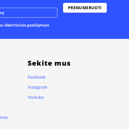
u išskirtiniais pasiūlymais
Sekite mus
Facebook
Instagram
Youtube
nimas