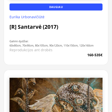
DAUGIAU
Eurika Urbonavičiūtė
[R] Santarvė (2017)
Galimi dydžiai:
60x80cm, 70x90cm, 80x105cm, 90x120cm, 110x150cm, 120x160cm
Reprodukcijos ant drobės
160-535€