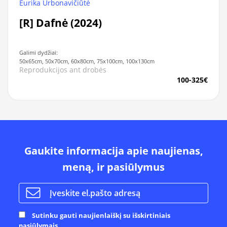
Eurika Urbonavičiūtė
[R] Dafnė (2024)
Galimi dydžiai:
50x65cm, 50x70cm, 60x80cm, 75x100cm, 100x130cm
Reprodukcijos ant drobės
100-325€
Gaukite informacija apie naujienas,
meną, ir pasiūlymus
Sutinku gauti naujienlaiškį su išskirtiniais
pasiūlymais