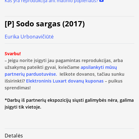
Kas yra reprodukcija ant matinio popieriaus?
[P] Sodo sargas (2017)
Eurika Urbonavičiūtė
Svarbu!
– Jeigu norite įsigyti jau pagamintas reprodukcijas, arba
užsakymą pateikti gyvai, kviečiame
apsilankyti mūsų
partnerių parduotuvėse.
Ieškote dovanos, tačiau sunku
išsirinkti?
Elektroninis Luxart dovanų kuponas
– puikus
sprendimas!
*Darbų iš partnerių ekspozicijų siųsti galimybės nėra, galima
įsigyti tik vietoje.
Detalės