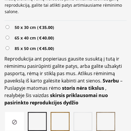
reprodukciją, galite tai atlikti patys artimiausiame rėminimo
salone.
Alternative:
50 x 30 cm (
€
35.00
)
65 x 40 cm (
€
40.00
)
85 x 50 cm (
€
45.00
)
Reprodukcija ant popieriaus gausite susuktą į tutą ir
rėminimu pasirūpinti galite patys, arba galite užsakyti
pasportą, rėmą ir stiklą pas mus. Atlikus rėminimą
paveikslą iš karto galėsite kabinti ant sienos.
Svarbu
–
Puslapyje matomas rėmo
storis nėra tikslus
,
realybėje šis vaizdas
skirsis priklausomai nuo
pasirinkto reprodukcijos dydžio