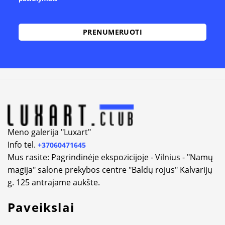
Alternative:
Meno galerija "Luxart"
Info tel.
+37060471645
Mus rasite: Pagrindinėje ekspozicijoje - Vilnius - "Namų
magija" salone prekybos centre "Baldų rojus" Kalvarijų
g. 125 antrajame aukšte.
Paveikslai