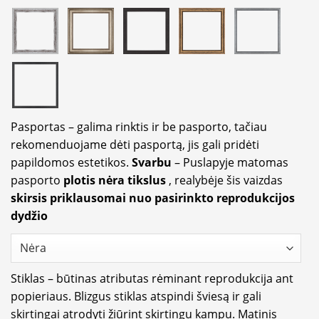
Pasportas – galima rinktis ir be pasporto, tačiau
rekomenduojame dėti pasportą, jis gali pridėti
papildomos estetikos.
Svarbu
– Puslapyje matomas
pasporto
plotis nėra tikslus
, realybėje šis vaizdas
skirsis priklausomai nuo pasirinkto reprodukcijos
dydžio
Stiklas – būtinas atributas rėminant reprodukcija ant
popieriaus. Blizgus stiklas atspindi šviesą ir gali
skirtingai atrodyti žiūrint skirtingu kampu. Matinis