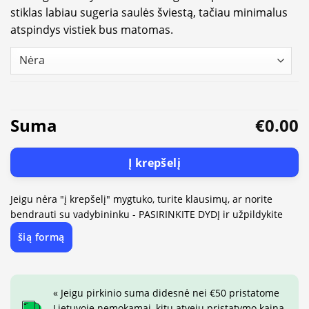
stiklas labiau sugeria saulės šviestą, tačiau minimalus
atspindys vistiek bus matomas.
Suma
€0.00
Į krepšelį
Jeigu nėra "į krepšelį" mygtuko, turite klausimų, ar norite
bendrauti su vadybininku - PASIRINKITE DYDĮ ir užpildykite
šią formą
« Jeigu pirkinio suma didesnė nei €50 pristatome
Lietuvoje nemokamai, kitu atveju pristatymo kaina