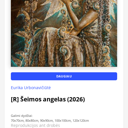
DAUGIAU
Eurika Urbonavičiūtė
[R] Šeimos angelas (2026)
Galimi dydžiai:
70x70cm, 80x80cm, 90x90cm, 100x100cm, 120x120cm
Reprodukcijos ant drobės