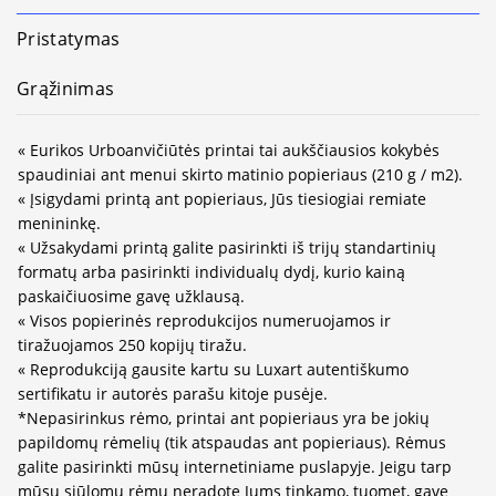
Pristatymas
Grąžinimas
« Eurikos Urboanvičiūtės printai tai aukščiausios kokybės
spaudiniai ant menui skirto matinio popieriaus (210 g / m2).
« Įsigydami printą ant popieriaus, Jūs tiesiogiai remiate
menininkę.
« Užsakydami printą galite pasirinkti iš trijų standartinių
formatų arba pasirinkti individualų dydį, kurio kainą
paskaičiuosime gavę užklausą.
« Visos popierinės reprodukcijos numeruojamos ir
tiražuojamos 250 kopijų tiražu.
« Reprodukciją gausite kartu su Luxart autentiškumo
sertifikatu ir autorės parašu kitoje pusėje.
*Nepasirinkus rėmo, printai ant popieriaus yra be jokių
papildomų rėmelių (tik atspaudas ant popieriaus). Rėmus
galite pasirinkti mūsų internetiniame puslapyje. Jeigu tarp
mūsų siūlomų rėmų neradote Jums tinkamo, tuomet, gavę