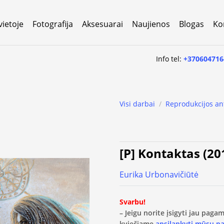
vietoje
Fotografija
Aksesuarai
Naujienos
Blogas
Ko
Info tel:
+370604716
Visi darbai
/
Reprodukcijos an
[P] Kontaktas (20
Eurika Urbonavičiūtė
Svarbu!
– Jeigu norite įsigyti jau pag
kviečiame
apsilankyti mūsų p