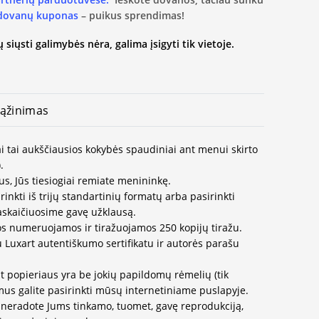
 dovanų kuponas
– puikus sprendimas!
 siųsti galimybės nėra, galima įsigyti tik vietoje.
ąžinimas
i tai aukščiausios kokybės spaudiniai ant menui skirto
.
us, Jūs tiesiogiai remiate menininkę.
inkti iš trijų standartinių formatų arba pasirinkti
paskaičiuosime gavę užklausą.
os numeruojamos ir tiražuojamos 250 kopijų tiražu.
u Luxart autentiškumo sertifikatu ir autorės parašu
t popieriaus yra be jokių papildomų rėmelių (tik
us galite pasirinkti mūsų internetiniame puslapyje.
neradote Jums tinkamo, tuomet, gavę reprodukciją,