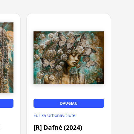
DAUGIAU
Eurika Urbonavičiūtė
s
[R] Dafnė (2024)