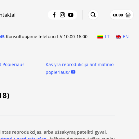
ntaktai
€
0.00
45
Konsultuojame telefonu I-V 10:00-16:00
LT
EN
t Popieriaus
Kas yra reprodukcija ant matinio
popieriaus?
18)
amintas reprodukcijas, arba užsakymą pateikti gyvai,
artnerių parduotuvėse.
Ieškote dovanos, tačiau sunku