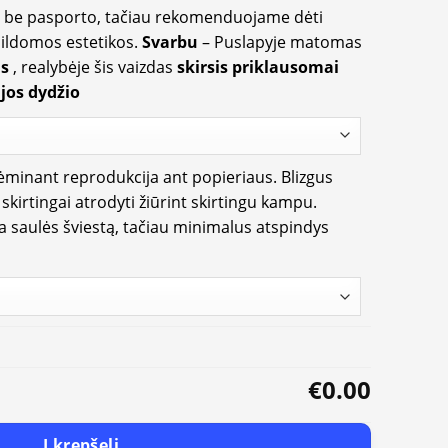
ir be pasporto, tačiau rekomenduojame dėti
apildomos estetikos.
Svarbu
– Puslapyje matomas
us
, realybėje šis vaizdas
skirsis priklausomai
jos dydžio
rėminant reprodukcija ant popieriaus. Blizgus
i skirtingai atrodyti žiūrint skirtingu kampu.
ia saulės šviestą, tačiau minimalus atspindys
€0.00
Į krepšelį