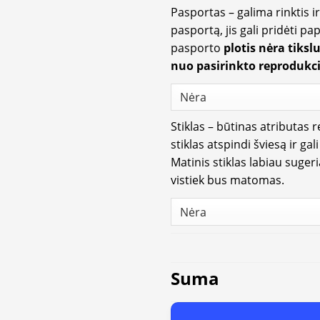
Pasportas – galima rinktis 
pasportą, jis gali pridėti p
pasporto
plotis nėra tiksl
nuo pasirinkto reprodukci
Stiklas – būtinas atributas 
stiklas atspindi šviesą ir gal
Matinis stiklas labiau suger
vistiek bus matomas.
Suma