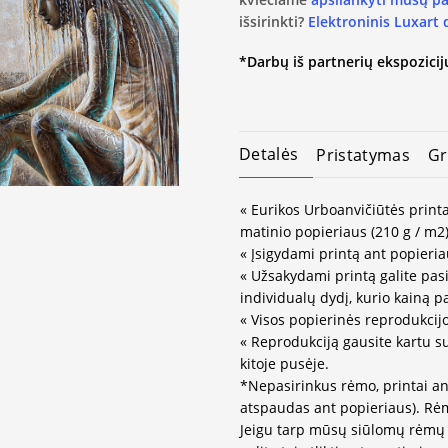
išsirinkti?
Elektroninis Luxart
*Darbų iš partnerių ekspozicijų
Detalės
Pristatymas
Gr
« Eurikos Urboanvičiūtės printa
matinio popieriaus (210 g / m2)
« Įsigydami printą ant popieria
« Užsakydami printą galite pasir
individualų dydį, kurio kainą 
« Visos popierinės reprodukcij
« Reprodukciją gausite kartu s
kitoje pusėje.
*Nepasirinkus rėmo, printai an
atspaudas ant popieriaus). Rėm
Jeigu tarp mūsų siūlomų rėmų 