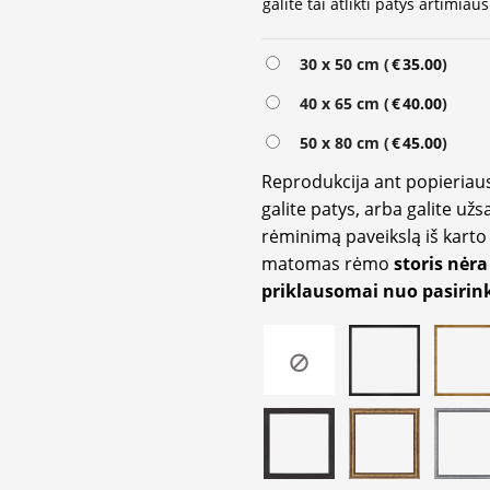
galite tai atlikti patys artimi
Alternative:
30 x 50 cm (
€
35.00
)
40 x 65 cm (
€
40.00
)
50 x 80 cm (
€
45.00
)
Reprodukcija ant popieriaus
galite patys, arba galite užs
rėminimą paveikslą iš karto 
matomas rėmo
storis nėra
priklausomai nuo pasirink