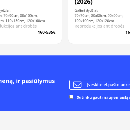
(2026)
ydžiai:
Galimi dydžiai:
m, 70x90cm, 80x105cm,
70x70cm, 80x80cm, 90x90cm,
cm, 110x150cm, 120x160cm
100x100cm, 120x120cm
ukcijos ant drobės
Reprodukcijos ant drobės
160-535€
16
meną, ir pasiūlymus
Sutinku gauti naujienlaiškį s