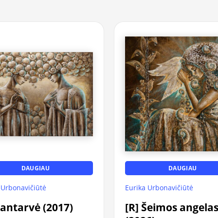
DAUGIAU
DAUGIAU
 Urbonavičiūtė
Eurika Urbonavičiūtė
Santarvė (2017)
[R] Šeimos angela