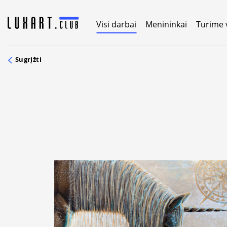
Skip
to
Visi darbai
Menininkai
Turime 
content
Sugrįžti