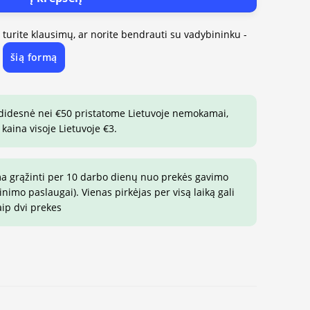
, turite klausimų, ar norite bendrauti su vadybininku -
šią formą
e
 didesnė nei €50 pristatome Lietuvoje nemokamai,
 kaina visoje Lietuvoje €3.
ma grąžinti per 10 darbo dienų nuo prekės gavimo
imo paslaugai). Vienas pirkėjas per visą laiką gali
aip dvi prekes