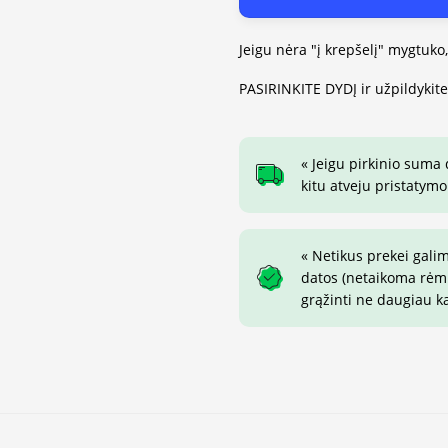
Jeigu nėra "į krepšelį" mygtuko
PASIRINKITE DYDĮ ir užpildykit
« Jeigu pirkinio suma
kitu atveju pristatymo
« Netikus prekei gali
datos (netaikoma rėmin
grąžinti ne daugiau k