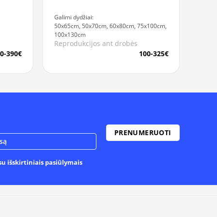
Galimi dydžiai:
50x65cm, 50x70cm, 60x80cm, 75x100cm,
100x130cm
Reprodukcijos ant drobės
0-390€
100-325€
u išskirtiniais pasiūlymais