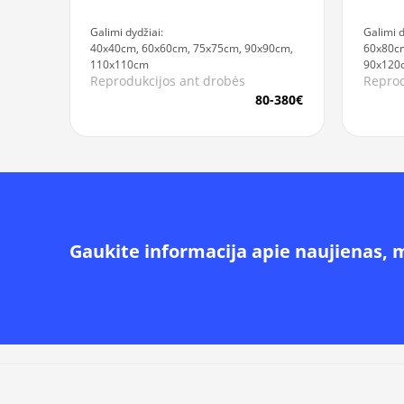
Galimi dydžiai:
Galimi d
40x40cm, 60x60cm, 75x75cm, 90x90cm,
60x80c
110x110cm
90x120
Reprodukcijos ant drobės
Reprod
80-380€
Gaukite informacija apie naujienas, 
Alternative: