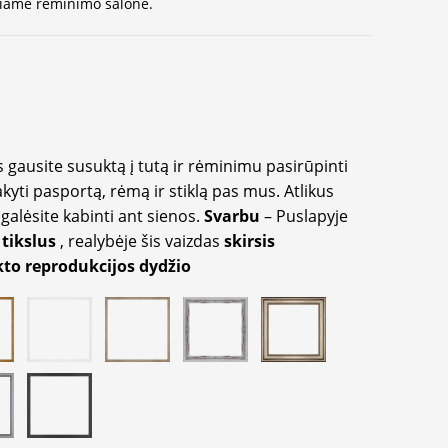
ausiame rėminimo salone.
 gausite susuktą į tutą ir rėminimu pasirūpinti
akyti pasportą, rėmą ir stiklą pas mus. Atlikus
galėsite kabinti ant sienos.
Svarbu
– Puslapyje
 tikslus
, realybėje šis vaizdas
skirsis
to reprodukcijos dydžio