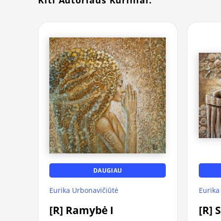
DAUGIAU
Eurika Urbonavičiūtė
Eurika
[R] Ramybė I
[R] 