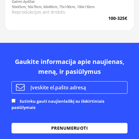
Galimi dydžiai:
50x65cm, 50x70cm, 60x80cm, 75x100cm, 100x130cm
Reprodukcijos ant drobės
100-325€
Gaukite informacija apie naujienas,
meną, ir pasiūlymus
Sutinku gauti naujienlaiškį su išskirtiniais
pasiūlymais