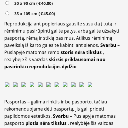
30 x 90 cm (
€
40.00
)
35 x 105 cm (
€
45.00
)
Reprodukcija ant popieriaus gausite susuktą į tutą ir
rėminimu pasirūpinti galite patys, arba galite užsakyti
pasportą, rėmą ir stiklą pas mus. Atlikus rėminimą
paveikslą iš karto galėsite kabinti ant sienos.
Svarbu
–
Puslapyje matomas rėmo
storis nėra tikslus
,
realybėje šis vaizdas
skirsis priklausomai nuo
pasirinkto reprodukcijos dydžio
Pasportas – galima rinktis ir be pasporto, tačiau
rekomenduojame dėti pasportą, jis gali pridėti
papildomos estetikos.
Svarbu
– Puslapyje matomas
pasporto
plotis nėra tikslus
, realybėje šis vaizdas