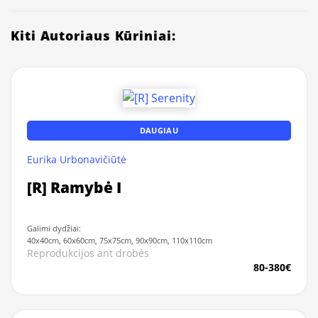
Kiti Autoriaus Kūriniai:
DAUGIAU
Eurika Urbonavičiūtė
[R] Ramybė I
Galimi dydžiai:
40x40cm, 60x60cm, 75x75cm, 90x90cm, 110x110cm
Reprodukcijos ant drobės
80-380€