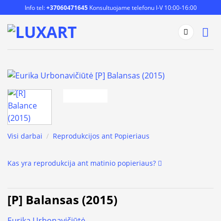
Skip
Info tel:
+37060471645
Konsultuojame telefonu I-V 10:00-16:00
to
content
Visi darbai
/
Reprodukcijos ant Popieriaus
Kas yra reprodukcija ant matinio popieriaus?
[P] Balansas (2015)
Eurika Urbonavičiūtė