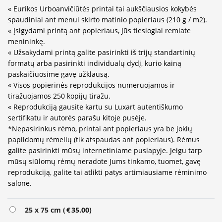
« Eurikos Urboanvičiūtės printai tai aukščiausios kokybės
spaudiniai ant menui skirto matinio popieriaus (210 g / m2).
« Įsigydami printą ant popieriaus, Jūs tiesiogiai remiate
menininkę.
« Užsakydami printą galite pasirinkti iš trijų standartinių
formatų arba pasirinkti individualų dydį, kurio kainą
paskaičiuosime gavę užklausą.
« Visos popierinės reprodukcijos numeruojamos ir
tiražuojamos 250 kopijų tiražu.
« Reprodukciją gausite kartu su Luxart autentiškumo
sertifikatu ir autorės parašu kitoje pusėje.
*Nepasirinkus rėmo, printai ant popieriaus yra be jokių
papildomų rėmelių (tik atspaudas ant popieriaus). Rėmus
galite pasirinkti mūsų internetiniame puslapyje. Jeigu tarp
mūsų siūlomų rėmų neradote Jums tinkamo, tuomet, gavę
reprodukciją, galite tai atlikti patys artimiausiame rėminimo
salone.
25 x 75 cm (
€
35.00
)