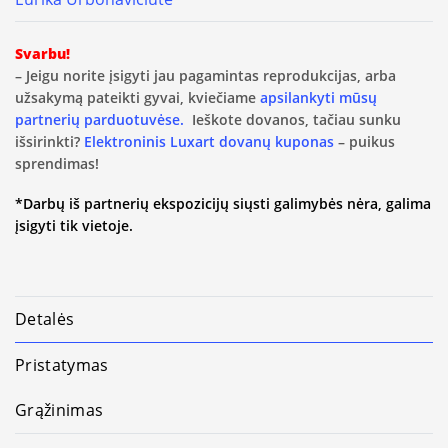
Svarbu!
– Jeigu norite įsigyti jau pagamintas reprodukcijas, arba
užsakymą pateikti gyvai, kviečiame
apsilankyti mūsų
partnerių parduotuvėse.
Ieškote dovanos, tačiau sunku
išsirinkti?
Elektroninis Luxart dovanų kuponas
– puikus
sprendimas!
*Darbų iš partnerių ekspozicijų siųsti galimybės nėra, galima
įsigyti tik vietoje.
Detalės
Pristatymas
Grąžinimas