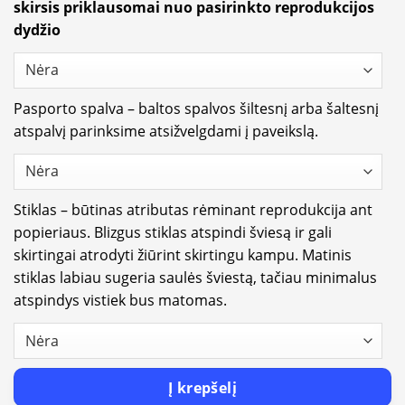
skirsis priklausomai nuo pasirinkto reprodukcijos
dydžio
Pasporto spalva – baltos spalvos šiltesnį arba šaltesnį
atspalvį parinksime atsižvelgdami į paveikslą.
Stiklas – būtinas atributas rėminant reprodukcija ant
popieriaus. Blizgus stiklas atspindi šviesą ir gali
skirtingai atrodyti žiūrint skirtingu kampu. Matinis
stiklas labiau sugeria saulės šviestą, tačiau minimalus
atspindys vistiek bus matomas.
Į krepšelį