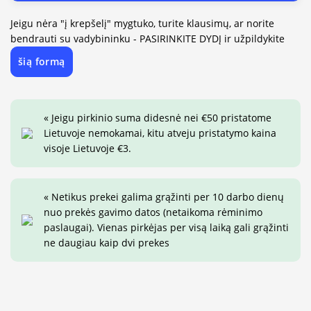
Jeigu nėra "į krepšelį" mygtuko, turite klausimų, ar norite
bendrauti su vadybininku - PASIRINKITE DYDĮ ir užpildykite
šią formą
« Jeigu pirkinio suma didesnė nei €50 pristatome
Lietuvoje nemokamai, kitu atveju pristatymo kaina
visoje Lietuvoje €3.
« Netikus prekei galima grąžinti per 10 darbo dienų
nuo prekės gavimo datos (netaikoma rėminimo
paslaugai). Vienas pirkėjas per visą laiką gali grąžinti
ne daugiau kaip dvi prekes