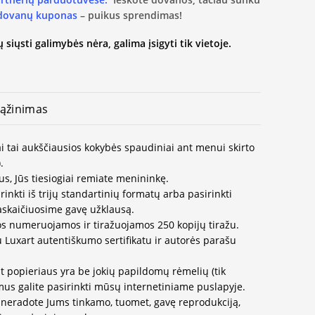
 dovanų kuponas
– puikus sprendimas!
 siųsti galimybės nėra, galima įsigyti tik vietoje.
ąžinimas
i tai aukščiausios kokybės spaudiniai ant menui skirto
.
us, Jūs tiesiogiai remiate menininkę.
inkti iš trijų standartinių formatų arba pasirinkti
paskaičiuosime gavę užklausą.
os numeruojamos ir tiražuojamos 250 kopijų tiražu.
u Luxart autentiškumo sertifikatu ir autorės parašu
t popieriaus yra be jokių papildomų rėmelių (tik
us galite pasirinkti mūsų internetiniame puslapyje.
neradote Jums tinkamo, tuomet, gavę reprodukciją,