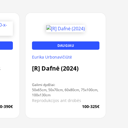
DAUGIAU
Eurika Urbonavičiūtė
s
[R] Dafnė (2024)
Galimi dydžiai:
50x65cm, 50x70cm, 60x80cm, 75x100cm,
100x130cm
Reprodukcijos ant drobės
0-390€
100-325€