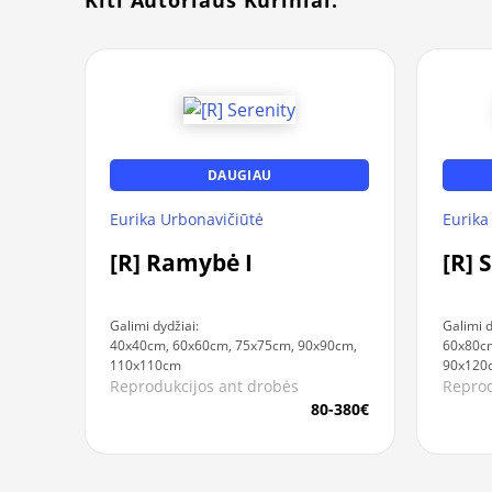
DAUGIAU
Eurika Urbonavičiūtė
Eurika
[R] Ramybė I
[R] 
Galimi dydžiai:
Galimi d
40x40cm, 60x60cm, 75x75cm, 90x90cm,
60x80c
110x110cm
90x120
Reprodukcijos ant drobės
Reprod
80-380€