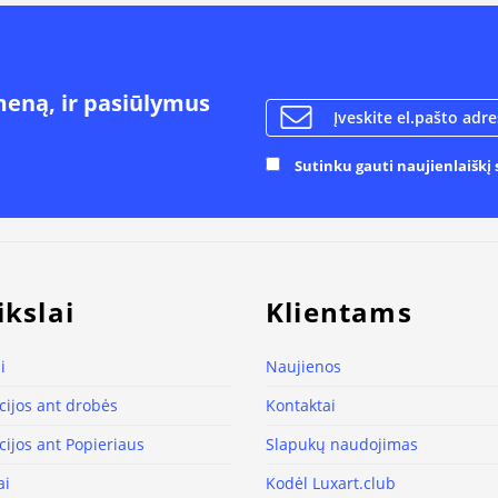
meną, ir pasiūlymus
Sutinku gauti naujienlaiškį s
ikslai
Klientams
i
Naujienos
ijos ant drobės
Kontaktai
ijos ant Popieriaus
Slapukų naudojimas
ai
Kodėl Luxart.club