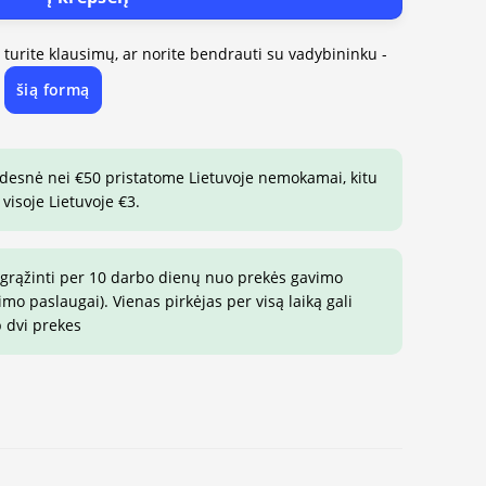
, turite klausimų, ar norite bendrauti su vadybininku -
šią formą
e
idesnė nei €50 pristatome Lietuvoje nemokamai, kitu
visoje Lietuvoje €3.
 grąžinti per 10 darbo dienų nuo prekės gavimo
o paslaugai). Vienas pirkėjas per visą laiką gali
p dvi prekes