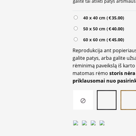
galite tai atlikti patys artimi
Alternative:
40 x 40 cm (
€
35.00
)
50 x 50 cm (
€
40.00
)
60 x 60 cm (
€
45.00
)
Reprodukcija ant popieriaus
galite patys, arba galite užs
rėminimą paveikslą iš karto 
matomas rėmo
storis nėra
priklausomai nuo pasirink