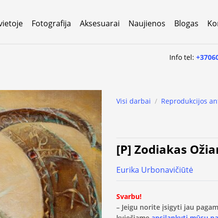
vietoje
Fotografija
Aksesuarai
Naujienos
Blogas
Ko
Info tel:
+3706
Visi darbai
/
Reprodukcijos an
[P] Zodiakas Ožia
Eurika Urbonavičiūtė
Svarbu!
– Jeigu norite įsigyti jau pag
kviečiame
apsilankyti mūsų p