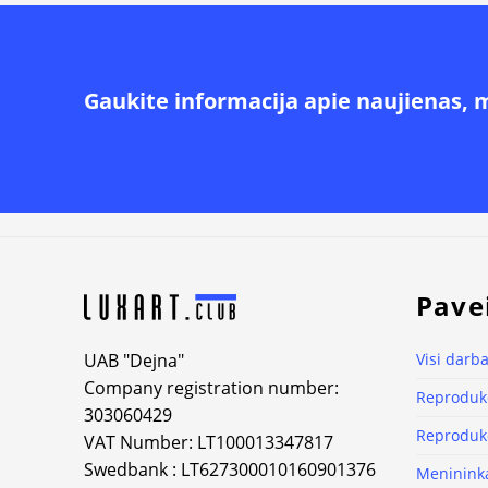
Gaukite informacija apie naujienas, 
Alternative:
Pave
UAB "Dejna"
Visi darba
Company registration number:
Reprodukc
303060429
Reprodukc
VAT Number: LT100013347817
Swedbank : LT627300010160901376
Meninink