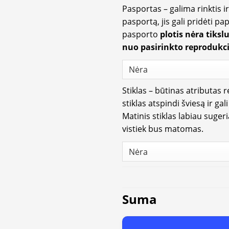
Pasportas – galima rinktis 
pasportą, jis gali pridėti p
pasporto
plotis nėra tiksl
nuo pasirinkto reprodukci
Stiklas – būtinas atributas 
stiklas atspindi šviesą ir gal
Matinis stiklas labiau suger
vistiek bus matomas.
Suma