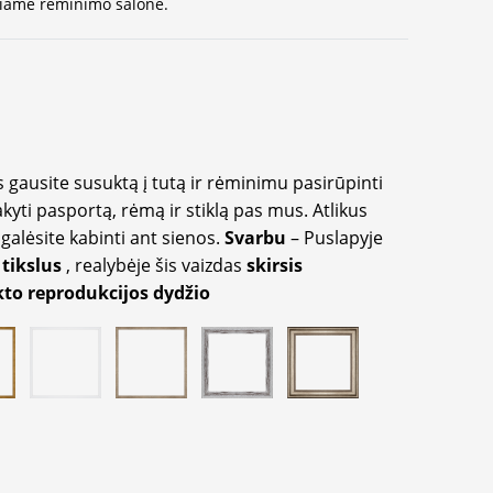
ausiame rėminimo salone.
 gausite susuktą į tutą ir rėminimu pasirūpinti
akyti pasportą, rėmą ir stiklą pas mus. Atlikus
galėsite kabinti ant sienos.
Svarbu
– Puslapyje
 tikslus
, realybėje šis vaizdas
skirsis
to reprodukcijos dydžio