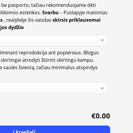
ir be pasporto, tačiau rekomenduojame dėti
apildomos estetikos.
Svarbu
– Puslapyje matomas
us
, realybėje šis vaizdas
skirsis priklausomai
jos dydžio
rėminant reprodukcija ant popieriaus. Blizgus
i skirtingai atrodyti žiūrint skirtingu kampu.
ia saulės šviestą, tačiau minimalus atspindys
€0.00
Į krepšelį