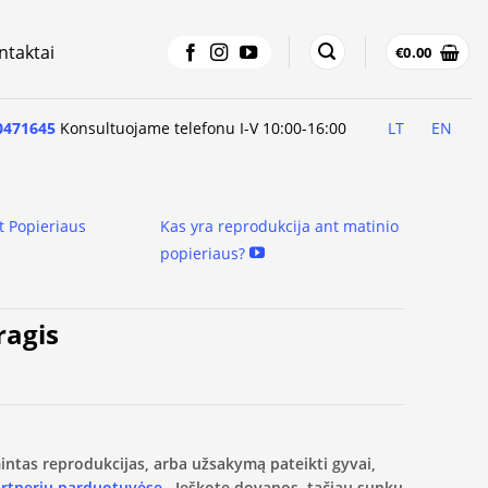
ntaktai
€
0.00
0471645
Konsultuojame telefonu I-V 10:00-16:00
LT
EN
t Popieriaus
Kas yra reprodukcija ant matinio
popieriaus?
ragis
amintas reprodukcijas, arba užsakymą pateikti gyvai,
artnerių parduotuvėse.
Ieškote dovanos, tačiau sunku