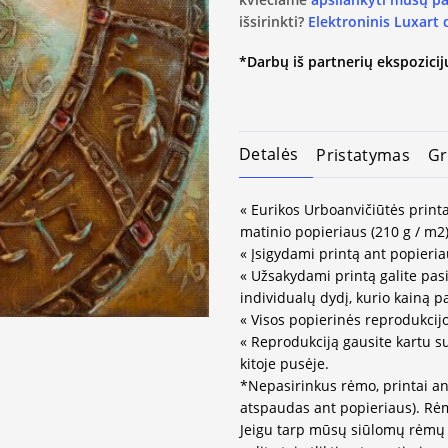
išsirinkti?
Elektroninis Luxart
*Darbų iš partnerių ekspozicijų
Detalės
Pristatymas
Gr
« Eurikos Urboanvičiūtės printa
matinio popieriaus (210 g / m2)
« Įsigydami printą ant popieria
« Užsakydami printą galite pasir
individualų dydį, kurio kainą 
« Visos popierinės reprodukcij
« Reprodukciją gausite kartu s
kitoje pusėje.
*Nepasirinkus rėmo, printai an
atspaudas ant popieriaus). Rėm
Jeigu tarp mūsų siūlomų rėmų 