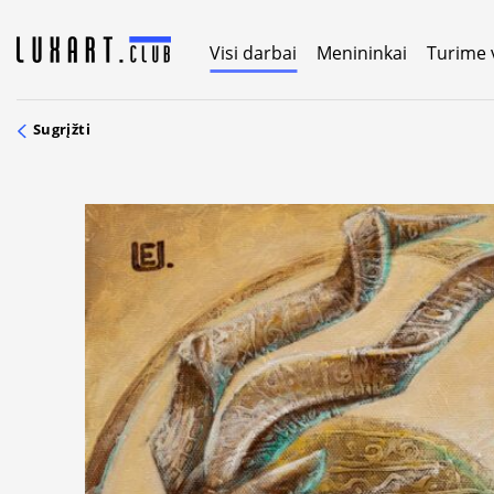
Skip
to
Visi darbai
Menininkai
Turime 
content
Sugrįžti