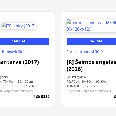
DAUGIAU
DAUGIAU
 Urbonavičiūtė
Eurika Urbonavičiūtė
Santarvė (2017)
[R] Šeimos angela
(2026)
ydžiai:
Galimi dydžiai:
m, 70x90cm, 80x105cm,
70x70cm, 80x80cm, 90x90cm,
cm, 110x150cm, 120x160cm
100x100cm, 120x120cm
ukcijos ant drobės
Reprodukcijos ant drobės
160-535€
16