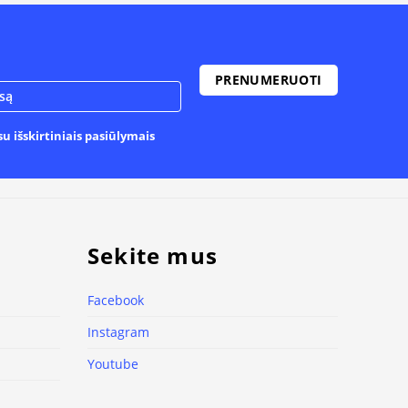
u išskirtiniais pasiūlymais
Sekite mus
Facebook
Instagram
Youtube