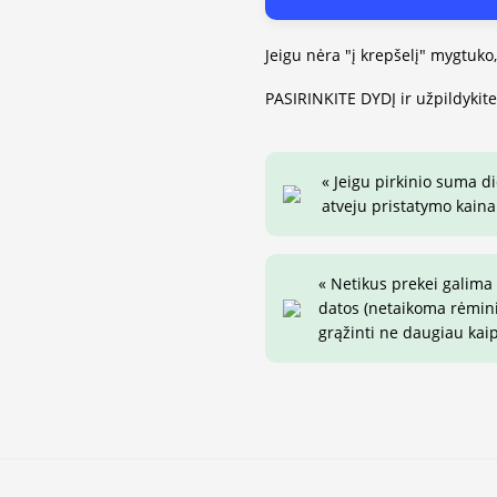
Jeigu nėra "į krepšelį" mygtuko
PASIRINKITE DYDĮ ir užpildykit
« Jeigu pirkinio suma d
atveju pristatymo kaina 
« Netikus prekei galima
datos (netaikoma rėminim
grąžinti ne daugiau kai