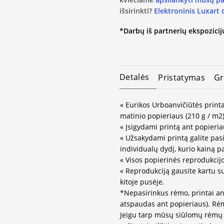
išsirinkti?
Elektroninis Luxart
*Darbų iš partnerių ekspozicijų
Detalės
Pristatymas
Gr
« Eurikos Urboanvičiūtės printa
matinio popieriaus (210 g / m2)
« Įsigydami printą ant popieria
« Užsakydami printą galite pasir
individualų dydį, kurio kainą 
« Visos popierinės reprodukcij
« Reprodukciją gausite kartu s
kitoje pusėje.
*Nepasirinkus rėmo, printai an
atspaudas ant popieriaus). Rėm
Jeigu tarp mūsų siūlomų rėmų 