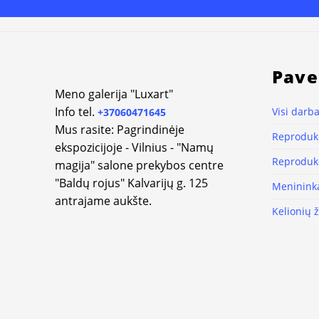
Pave
Meno galerija "Luxart"
Info tel.
Visi darba
+37060471645
Mus rasite: Pagrindinėje
Reprodukc
ekspozicijoje - Vilnius - "Namų
Reprodukc
magija" salone prekybos centre
"Baldų rojus" Kalvarijų g. 125
Meninink
antrajame aukšte.
Kelionių 