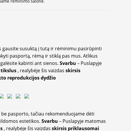
ausiame rėminimo salone.
 gausite susuktą į tutą ir rėminimu pasirūpinti
akyti pasportą, rėmą ir stiklą pas mus. Atlikus
galėsite kabinti ant sienos.
Svarbu
– Puslapyje
 tikslus
, realybėje šis vaizdas
skirsis
to reprodukcijos dydžio
ir be pasporto, tačiau rekomenduojame dėti
apildomos estetikos.
Svarbu
– Puslapyje matomas
us
, realybėje šis vaizdas
skirsis priklausomai