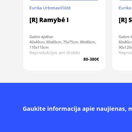
Eurika Urbonavičiūtė
Eurika
[R] Ramybė I
[R] 
Galimi dydžiai:
Galimi d
40x40cm, 60x60cm, 75x75cm, 90x90cm,
60x80c
110x110cm
90x120
Reprodukcijos ant drobės
Reprod
80-380€
Gaukite informacija apie naujienas, 