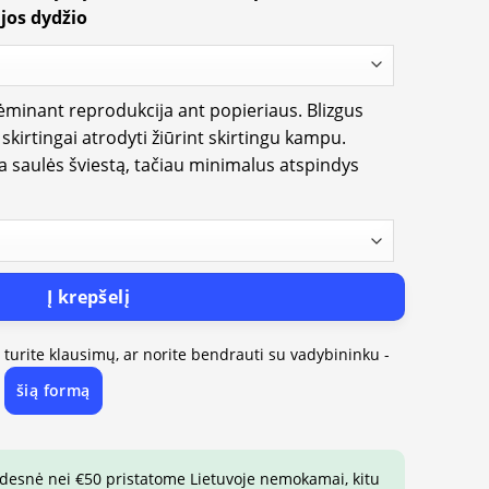
jos dydžio
rėminant reprodukcija ant popieriaus. Blizgus
i skirtingai atrodyti žiūrint skirtingu kampu.
ia saulės šviestą, tačiau minimalus atspindys
Į krepšelį
, turite klausimų, ar norite bendrauti su vadybininku -
šią formą
e
idesnė nei €50 pristatome Lietuvoje nemokamai, kitu