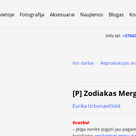
vietoje
Fotografija
Aksesuarai
Naujienos
Blogas
Ko
Info tel:
+3706
Visi darbai
/
Reprodukcijos an
[P] Zodiakas Mer
Eurika Urbonavičiūtė
Svarbu!
– Jeigu norite įsigyti jau pag
kviečiame
apsilankyti mūsų p