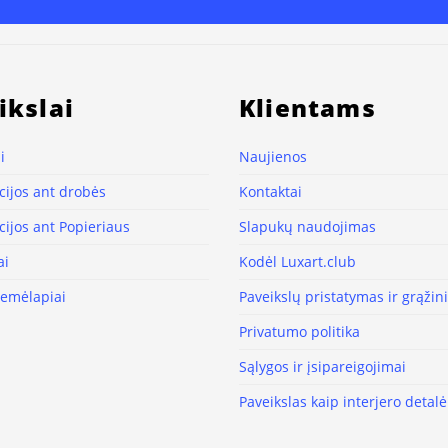
ikslai
Klientams
i
Naujienos
ijos ant drobės
Kontaktai
ijos ant Popieriaus
Slapukų naudojimas
ai
Kodėl Luxart.club
žemėlapiai
Paveikslų pristatymas ir grąži
Privatumo politika
Sąlygos ir įsipareigojimai
Paveikslas kaip interjero detalė