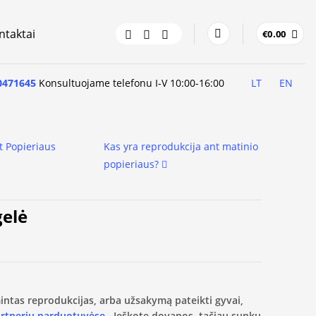
ntaktai
€
0.00
0471645
Konsultuojame telefonu I-V 10:00-16:00
LT
EN
t Popieriaus
Kas yra reprodukcija ant matinio
popieriaus?
gelė
amintas reprodukcijas, arba užsakymą pateikti gyvai,
artnerių parduotuvėse.
Ieškote dovanos, tačiau sunku