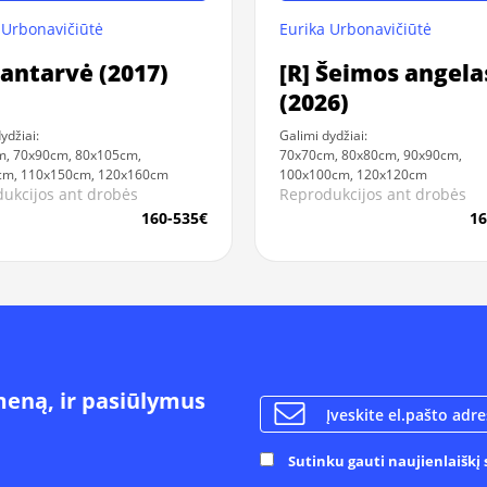
 Urbonavičiūtė
Eurika Urbonavičiūtė
Santarvė (2017)
[R] Šeimos angela
(2026)
ydžiai:
Galimi dydžiai:
m, 70x90cm, 80x105cm,
70x70cm, 80x80cm, 90x90cm,
cm, 110x150cm, 120x160cm
100x100cm, 120x120cm
ukcijos ant drobės
Reprodukcijos ant drobės
160-535€
16
meną, ir pasiūlymus
Sutinku gauti naujienlaiškį s