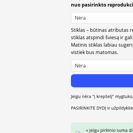
nuo pasirinkto reprodukci
Stiklas – būtinas atributas 
stiklas atspindi šviesą ir gal
Matinis stiklas labiau suger
vistiek bus matomas.
Jeigu nėra "į krepšelį" mygtuko
PASIRINKITE DYDĮ ir užpildykit
« Jeigu pirkinio suma d