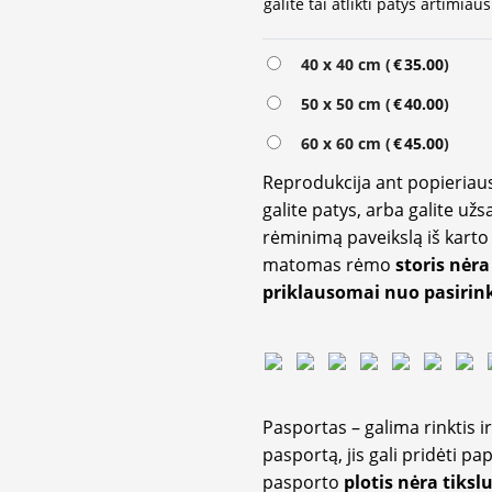
galite tai atlikti patys artimi
40 x 40 cm (
€
35.00
)
50 x 50 cm (
€
40.00
)
60 x 60 cm (
€
45.00
)
Reprodukcija ant popieriaus
galite patys, arba galite užs
rėminimą paveikslą iš karto 
matomas rėmo
storis nėra
priklausomai nuo pasirink
Pasportas – galima rinktis 
pasportą, jis gali pridėti p
pasporto
plotis nėra tiksl