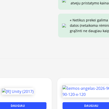
atveju pristatymo kaina 
« Netikus prekei galima
datos (netaikoma rėminim
grąžinti ne daugiau kai
DAUGIAU
DAUGIAU