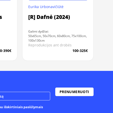
Eurika Urbonavičiūtė
s
[R] Dafnė (2024)
Galimi dydžiai:
50x65cm, 50x70cm, 60x80cm, 75x100cm,
100x130cm
Reprodukcijos ant drobės
0-390€
100-325€
u išskirtiniais pasiūlymais