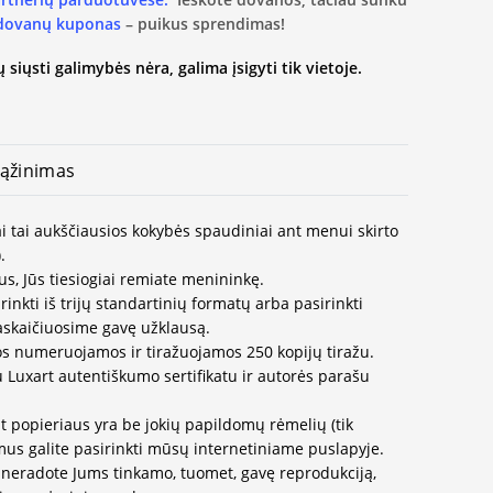
 dovanų kuponas
– puikus sprendimas!
 siųsti galimybės nėra, galima įsigyti tik vietoje.
ąžinimas
i tai aukščiausios kokybės spaudiniai ant menui skirto
.
us, Jūs tiesiogiai remiate menininkę.
inkti iš trijų standartinių formatų arba pasirinkti
paskaičiuosime gavę užklausą.
os numeruojamos ir tiražuojamos 250 kopijų tiražu.
u Luxart autentiškumo sertifikatu ir autorės parašu
t popieriaus yra be jokių papildomų rėmelių (tik
us galite pasirinkti mūsų internetiniame puslapyje.
neradote Jums tinkamo, tuomet, gavę reprodukciją,