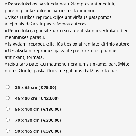
« Reprodukcijos parduodamos užtemptos ant medinių
porėmių, nulakuotos ir paruoštos kabinimui.
« Visos Eurikos reprodukcijos ant viršaus patapomos
aliejiniais dažais ir pasirašomos autorės.
« Reprodukciją gausite kartu su autentiškumo sertifikatu bei
menininkės parašu.
« Įsigydami reprodukciją, Jūs tiesiogiai remiate kūrinio autorę.
« Užsakydami reprodukciją galite pasirinkti Jūsų namus
atitinkantį formatą.
« Jeigu tarp pateiktų matmenų nėra Jums tinkamo, parašykite
mums žinutę, paskaičiuosime galimus dydžius ir kainas.
Alternative:
35 x 65 cm (
€
75.00
)
45 x 80 cm (
€
120.00
)
55 x 100 cm (
€
180.00
)
70 x 130 cm (
€
300.00
)
90 x 165 cm (
€
370.00
)