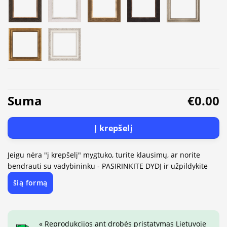
Suma
€0.00
Į krepšelį
Jeigu nėra "į krepšelį" mygtuko, turite klausimų, ar norite
bendrauti su vadybininku - PASIRINKITE DYDĮ ir užpildykite
šią formą
« Reprodukcijos ant drobės pristatymas Lietuvoje