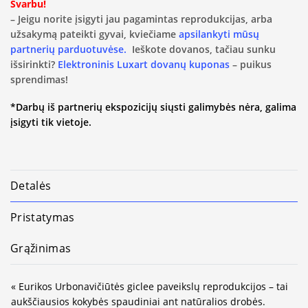
Svarbu!
– Jeigu norite įsigyti jau pagamintas reprodukcijas, arba
užsakymą pateikti gyvai, kviečiame
apsilankyti mūsų
partnerių parduotuvėse.
Ieškote dovanos, tačiau sunku
išsirinkti?
Elektroninis Luxart dovanų kuponas
– puikus
sprendimas!
*Darbų iš partnerių ekspozicijų siųsti galimybės nėra, galima
įsigyti tik vietoje.
Detalės
Pristatymas
Grąžinimas
« Eurikos Urbonavičiūtės giclee paveikslų reprodukcijos – tai
aukščiausios kokybės spaudiniai ant natūralios drobės.