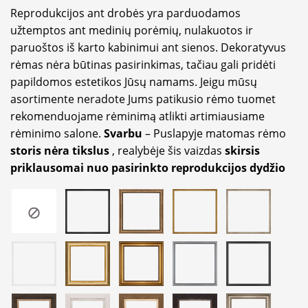
Reprodukcijos ant drobės yra parduodamos
užtemptos ant medinių porėmių, nulakuotos ir
paruoštos iš karto kabinimui ant sienos. Dekoratyvus
rėmas nėra būtinas pasirinkimas, tačiau gali pridėti
papildomos estetikos Jūsų namams. Jeigu mūsų
asortimente neradote Jums patikusio rėmo tuomet
rekomenduojame rėminimą atlikti artimiausiame
rėminimo salone.
Svarbu
– Puslapyje matomas rėmo
storis nėra tikslus
, realybėje šis vaizdas
skirsis
priklausomai nuo pasirinkto reprodukcijos dydžio