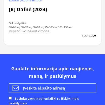
Eurika Urbonavičiūtė
[R] Dafnė (2024)
Galimi dydžiai:
50x65cm, 50x70cm, 60x80cm, 75x100cm, 100x130cm
Reprodukcijos ant drobės
100-325€
Gaukite informacija apie naujienas,
meną, ir pasiūlymus
Sutinku gauti naujienlaiškį su išskirtiniais
pasiūlymais