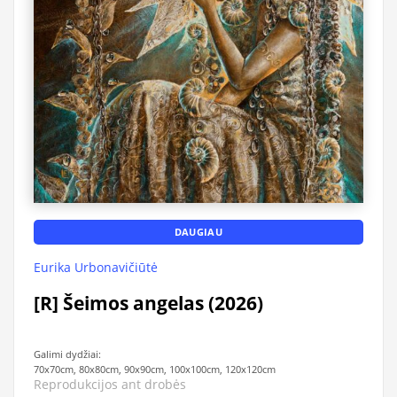
DAUGIAU
Eurika Urbonavičiūtė
[R] Šeimos angelas (2026)
Galimi dydžiai:
70x70cm, 80x80cm, 90x90cm, 100x100cm, 120x120cm
Reprodukcijos ant drobės