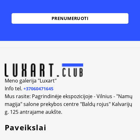
Alternative:
Meno galerija "Luxart"
Info tel.
+37060471645
Mus rasite: Pagrindinėje ekspozicijoje - Vilnius - "Namų
magija" salone prekybos centre "Baldų rojus" Kalvarijų
g. 125 antrajame aukšte.
Paveikslai