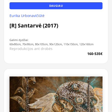
DAUGIAU
Eurika Urbonavičiūtė
[R] Santarvė (2017)
Galimi dydžiai:
60x80cm, 70x90cm, 80x105cm, 90x120cm, 110x150cm, 120x160cm
Reprodukcijos ant drobės
160-535€