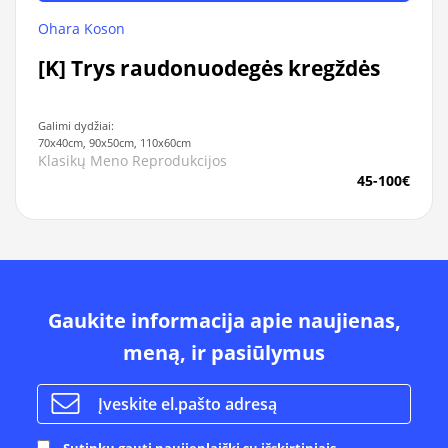
Ohara Koson
[K] Trys raudonuodegės kregždės
Galimi dydžiai:
70x40cm, 90x50cm, 110x60cm
Klasikų Meno Reprodukcijos
45-100€
Gaukite informacija apie naujienas,
meną, ir pasiūlymus