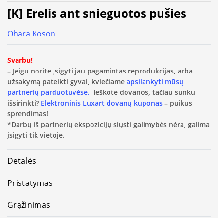
[K] Erelis ant snieguotos pušies
Ohara Koson
Svarbu!
– Jeigu norite įsigyti jau pagamintas reprodukcijas, arba
užsakymą pateikti gyvai, kviečiame
apsilankyti mūsų
partnerių parduotuvėse.
Ieškote dovanos, tačiau sunku
išsirinkti?
Elektroninis Luxart dovanų kuponas
– puikus
sprendimas!
*Darbų iš partnerių ekspozicijų siųsti galimybės nėra, galima
įsigyti tik vietoje.
Detalės
Pristatymas
Grąžinimas