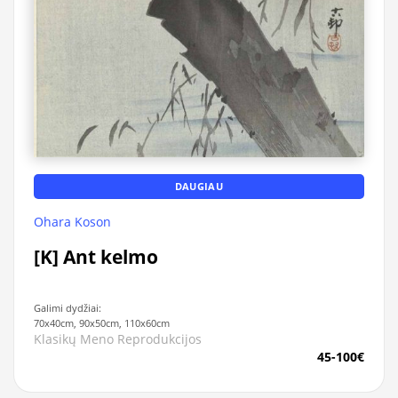
DAUGIAU
Ohara Koson
[K] Ant kelmo
Galimi dydžiai:
70x40cm, 90x50cm, 110x60cm
Klasikų Meno Reprodukcijos
45-100€