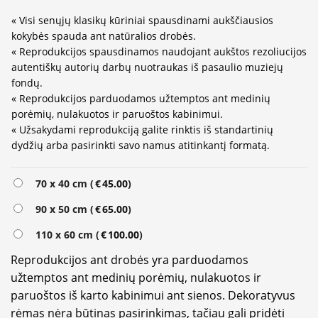
« Visi senųjų klasikų kūriniai spausdinami aukščiausios
kokybės spauda ant natūralios drobės.
« Reprodukcijos spausdinamos naudojant aukštos rezoliucijos
autentiškų autorių darbų nuotraukas iš pasaulio muziejų
fondų.
« Reprodukcijos parduodamos užtemptos ant medinių
porėmių, nulakuotos ir paruoštos kabinimui.
« Užsakydami reprodukciją galite rinktis iš standartinių
dydžių arba pasirinkti savo namus atitinkantį formatą.
Alternative:
70 x 40 cm (
€
45.00
)
90 x 50 cm (
€
65.00
)
110 x 60 cm (
€
100.00
)
Reprodukcijos ant drobės yra parduodamos
užtemptos ant medinių porėmių, nulakuotos ir
paruoštos iš karto kabinimui ant sienos. Dekoratyvus
rėmas nėra būtinas pasirinkimas, tačiau gali pridėti