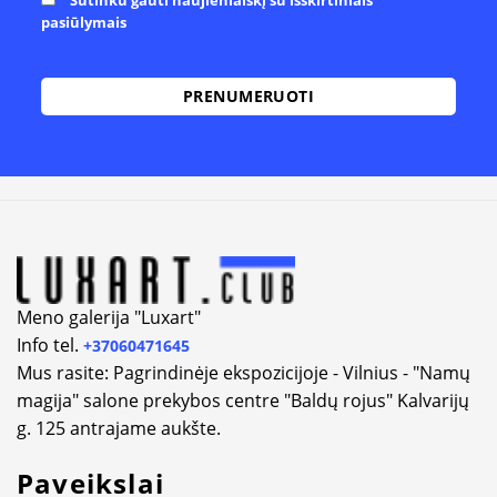
Sutinku gauti naujienlaiškį su išskirtiniais
pasiūlymais
Alternative:
Meno galerija "Luxart"
Info tel.
+37060471645
Mus rasite: Pagrindinėje ekspozicijoje - Vilnius - "Namų
magija" salone prekybos centre "Baldų rojus" Kalvarijų
g. 125 antrajame aukšte.
Paveikslai