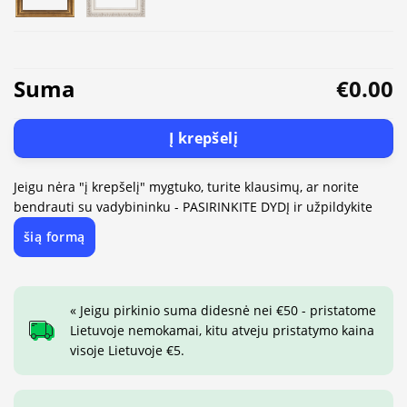
Suma
€0.00
Į krepšelį
Jeigu nėra "į krepšelį" mygtuko, turite klausimų, ar norite
bendrauti su vadybininku - PASIRINKITE DYDĮ ir užpildykite
šią formą
« Jeigu pirkinio suma didesnė nei €50 - pristatome
Lietuvoje nemokamai, kitu atveju pristatymo kaina
visoje Lietuvoje €5.