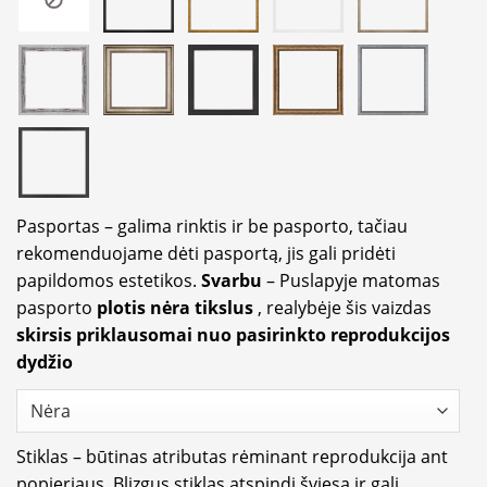
Pasportas – galima rinktis ir be pasporto, tačiau
rekomenduojame dėti pasportą, jis gali pridėti
papildomos estetikos.
Svarbu
– Puslapyje matomas
pasporto
plotis nėra tikslus
, realybėje šis vaizdas
skirsis priklausomai nuo pasirinkto reprodukcijos
dydžio
Stiklas – būtinas atributas rėminant reprodukcija ant
popieriaus. Blizgus stiklas atspindi šviesą ir gali