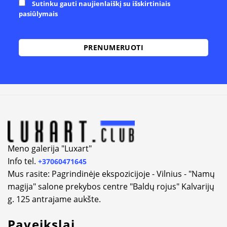
Sutinku gauti naujienlaiškį su išskirtiniais
pasiūlymais
Alternative:
Meno galerija "Luxart"
Info tel.
+37060471645
Mus rasite: Pagrindinėje ekspozicijoje - Vilnius - "Namų
magija" salone prekybos centre "Baldų rojus" Kalvarijų
g. 125 antrajame aukšte.
Paveikslai