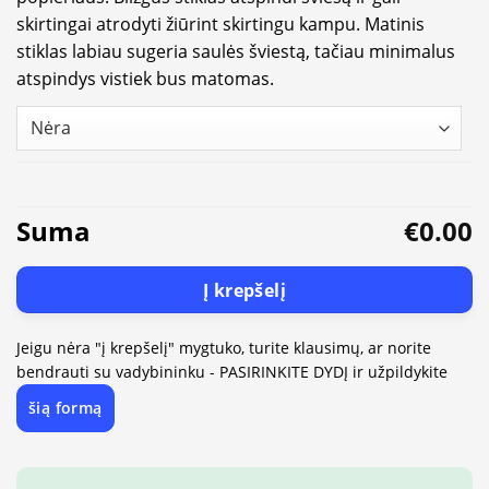
skirtingai atrodyti žiūrint skirtingu kampu. Matinis
stiklas labiau sugeria saulės šviestą, tačiau minimalus
atspindys vistiek bus matomas.
Suma
€0.00
Į krepšelį
Jeigu nėra "į krepšelį" mygtuko, turite klausimų, ar norite
bendrauti su vadybininku - PASIRINKITE DYDĮ ir užpildykite
šią formą