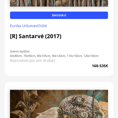
DAUGIAU
Eurika Urbonavičiūtė
[R] Santarvė (2017)
Galimi dydžiai:
60x80cm, 70x90cm, 80x105cm, 90x120cm, 110x150cm, 120x160cm
Reprodukcijos ant drobės
160-535€