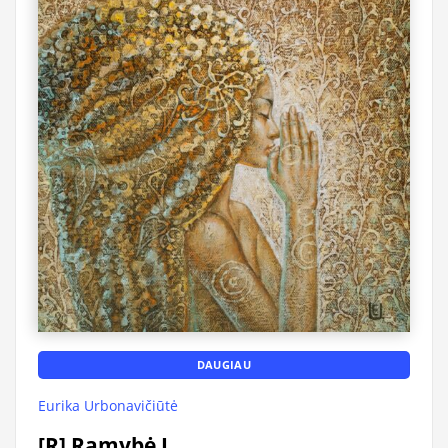
DAUGIAU
Eurika Urbonavičiūtė
[R] Ramybė I