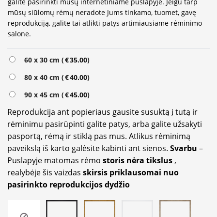
galite pasirinkti mūsų internetiniame puslapyje. Jeigu tarp
mūsų siūlomų rėmų neradote Jums tinkamo, tuomet, gavę
reprodukciją, galite tai atlikti patys artimiausiame rėminimo
salone.
Alternative:
60 x 30 cm (
€
35.00
)
80 x 40 cm (
€
40.00
)
90 x 45 cm (
€
45.00
)
Reprodukcija ant popieriaus gausite susuktą į tutą ir
rėminimu pasirūpinti galite patys, arba galite užsakyti
pasportą, rėmą ir stiklą pas mus. Atlikus rėminimą
paveikslą iš karto galėsite kabinti ant sienos.
Svarbu
–
Puslapyje matomas rėmo
storis nėra tikslus
,
realybėje šis vaizdas
skirsis priklausomai nuo
pasirinkto reprodukcijos dydžio