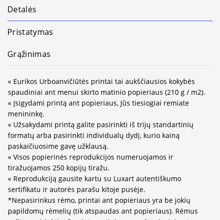
Detalės
Pristatymas
Grąžinimas
« Eurikos Urboanvičiūtės printai tai aukščiausios kokybės
spaudiniai ant menui skirto matinio popieriaus (210 g / m2).
« Įsigydami printą ant popieriaus, Jūs tiesiogiai remiate
menininkę.
« Užsakydami printą galite pasirinkti iš trijų standartinių
formatų arba pasirinkti individualų dydį, kurio kainą
paskaičiuosime gavę užklausą.
« Visos popierinės reprodukcijos numeruojamos ir
tiražuojamos 250 kopijų tiražu.
« Reprodukciją gausite kartu su Luxart autentiškumo
sertifikatu ir autorės parašu kitoje pusėje.
*Nepasirinkus rėmo, printai ant popieriaus yra be jokių
papildomų rėmelių (tik atspaudas ant popieriaus). Rėmus