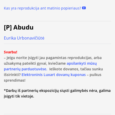
Kas yra reprodukcija ant matinio popieriaus?
[P] Abudu
Eurika Urbonavičiūtė
Svarbu!
– Jeigu norite įsigyti jau pagamintas reprodukcijas, arba
užsakymą pateikti gyvai, kviečiame
apsilankyti mūsų
partnerių parduotuvėse.
Ieškote dovanos, tačiau sunku
išsirinkti?
Elektroninis Luxart dovanų kuponas
– puikus
sprendimas!
*Darbų iš partnerių ekspozicijų siųsti galimybės nėra, galima
įsigyti tik vietoje.