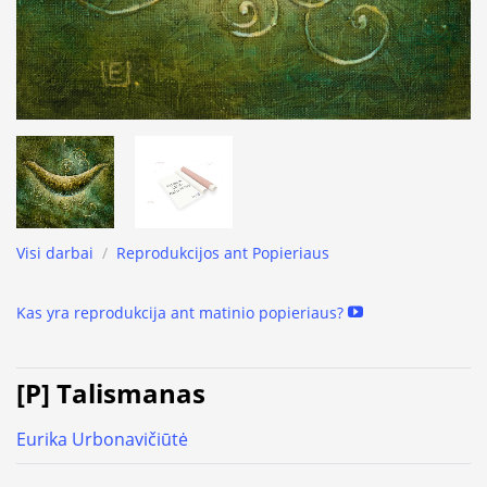
Visi darbai
/
Reprodukcijos ant Popieriaus
Kas yra reprodukcija ant matinio popieriaus?
[P] Talismanas
Eurika Urbonavičiūtė