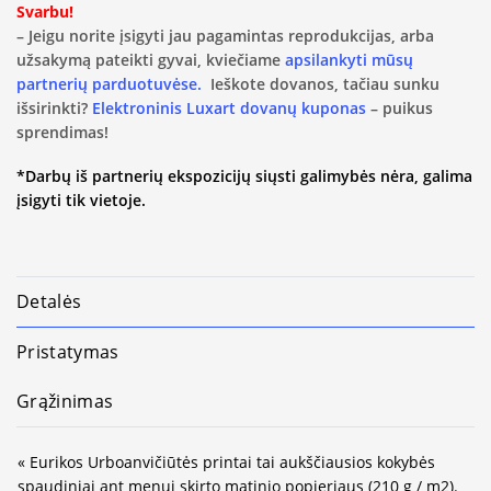
Svarbu!
– Jeigu norite įsigyti jau pagamintas reprodukcijas, arba
užsakymą pateikti gyvai, kviečiame
apsilankyti mūsų
partnerių parduotuvėse.
Ieškote dovanos, tačiau sunku
išsirinkti?
Elektroninis Luxart dovanų kuponas
– puikus
sprendimas!
*Darbų iš partnerių ekspozicijų siųsti galimybės nėra, galima
įsigyti tik vietoje.
Detalės
Pristatymas
Grąžinimas
« Eurikos Urboanvičiūtės printai tai aukščiausios kokybės
spaudiniai ant menui skirto matinio popieriaus (210 g / m2).