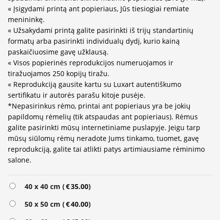
« Įsigydami printą ant popieriaus, Jūs tiesiogiai remiate
menininkę.
« Užsakydami printą galite pasirinkti iš trijų standartinių
formatų arba pasirinkti individualų dydį, kurio kainą
paskaičiuosime gavę užklausą.
« Visos popierinės reprodukcijos numeruojamos ir
tiražuojamos 250 kopijų tiražu.
« Reprodukciją gausite kartu su Luxart autentiškumo
sertifikatu ir autorės parašu kitoje pusėje.
*Nepasirinkus rėmo, printai ant popieriaus yra be jokių
papildomų rėmelių (tik atspaudas ant popieriaus). Rėmus
galite pasirinkti mūsų internetiniame puslapyje. Jeigu tarp
mūsų siūlomų rėmų neradote Jums tinkamo, tuomet, gavę
reprodukciją, galite tai atlikti patys artimiausiame rėminimo
salone.
Alternative:
40 x 40 cm (
€
35.00
)
50 x 50 cm (
€
40.00
)