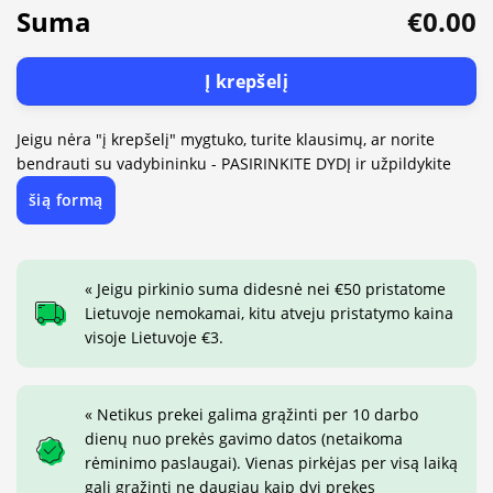
Suma
€0.00
Į krepšelį
Jeigu nėra "į krepšelį" mygtuko, turite klausimų, ar norite
bendrauti su vadybininku - PASIRINKITE DYDĮ ir užpildykite
šią formą
« Jeigu pirkinio suma didesnė nei €50 pristatome
Lietuvoje nemokamai, kitu atveju pristatymo kaina
visoje Lietuvoje €3.
« Netikus prekei galima grąžinti per 10 darbo
dienų nuo prekės gavimo datos (netaikoma
rėminimo paslaugai). Vienas pirkėjas per visą laiką
gali grąžinti ne daugiau kaip dvi prekes