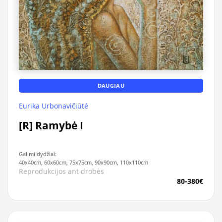
DAUGIAU
Eurika Urbonavičiūtė
[R] Ramybė I
Galimi dydžiai:
40x40cm, 60x60cm, 75x75cm, 90x90cm, 110x110cm
Reprodukcijos ant drobės
80-380€