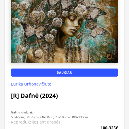
DAUGIAU
Eurika Urbonavičiūtė
[R] Dafnė (2024)
Galimi dydžiai:
50x65cm, 50x70cm, 60x80cm, 75x100cm, 100x130cm
Reprodukcijos ant drobės
100-325€