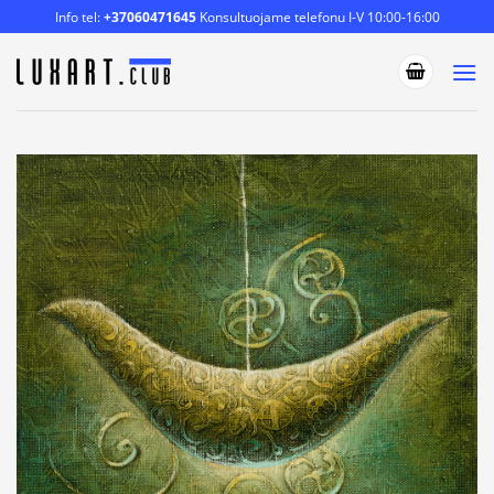
Skip
Info tel:
+37060471645
Konsultuojame telefonu I-V 10:00-16:00
to
content