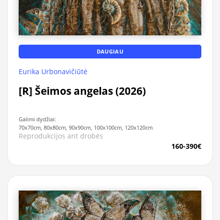
DAUGIAU
Eurika Urbonavičiūtė
[R] Šeimos angelas (2026)
Galimi dydžiai:
70x70cm, 80x80cm, 90x90cm, 100x100cm, 120x120cm
Reprodukcijos ant drobės
160-390€