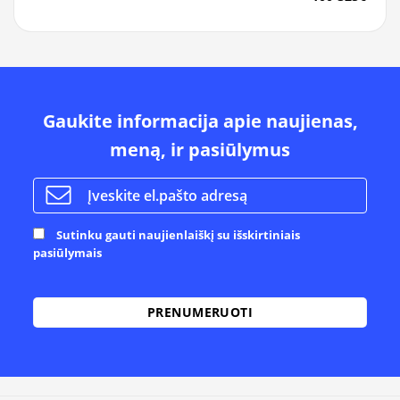
Gaukite informacija apie naujienas,
meną, ir pasiūlymus
Sutinku gauti naujienlaiškį su išskirtiniais
pasiūlymais
Alternative: