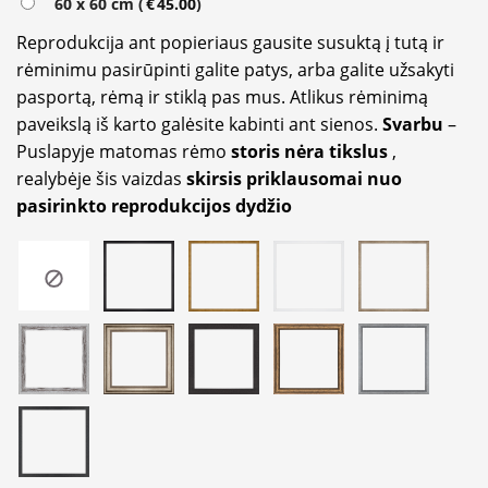
60 x 60 cm (
€
45.00
)
Reprodukcija ant popieriaus gausite susuktą į tutą ir
rėminimu pasirūpinti galite patys, arba galite užsakyti
pasportą, rėmą ir stiklą pas mus. Atlikus rėminimą
paveikslą iš karto galėsite kabinti ant sienos.
Svarbu
–
Puslapyje matomas rėmo
storis nėra tikslus
,
realybėje šis vaizdas
skirsis priklausomai nuo
pasirinkto reprodukcijos dydžio