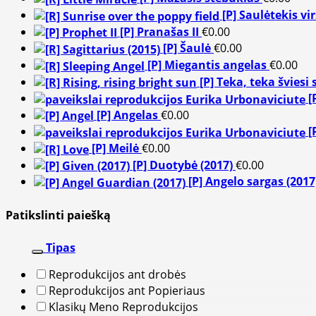
[P] Saulėtekis v
[P] Pranašas II
€
0.00
[P] Šaulė
€
0.00
[P] Miegantis angelas
€
0.00
[P] Teka, teka šviesi 
[
[P] Angelas
€
0.00
[
[P] Meilė
€
0.00
[P] Duotybė (2017)
€
0.00
[P] Angelo sargas (2017
Patikslinti paiešką
Tipas
Reprodukcijos ant drobės
Reprodukcijos ant Popieriaus
Klasikų Meno Reprodukcijos