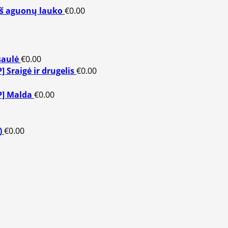
irš aguonų lauko
€
0.00
saulė
€
0.00
P] Sraigė ir drugelis
€
0.00
P] Malda
€
0.00
)
€
0.00