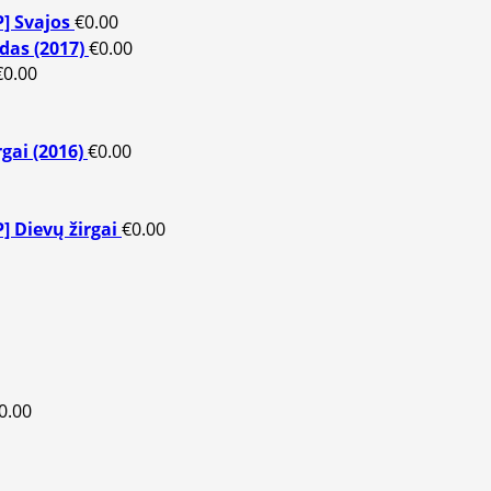
P] Svajos
€
0.00
adas (2017)
€
0.00
€
0.00
gai (2016)
€
0.00
P] Dievų žirgai
€
0.00
0.00