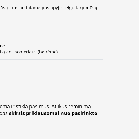
 mūsų internetiniame puslapyje. Jeigu tarp mūsų
me.
ją ant popieriaus (be rėmo).
rėmą ir stiklą pas mus. Atlikus rėminimą
zdas
skirsis priklausomai nuo pasirinkto