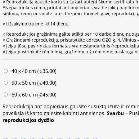
« Reprodukciją gausite kartu su Luxart autentiškumo sertifikatu ir
*Nepasirinkus rėmo, printai ant popieriaus yra be jokių papildom
siūlomų rėmų neradote Jums tinkamo, tuomet, gavę reprodukciją, g
« Užsakymo trukmė iki 14 dienų.
« Reprodukcijos grąžinimą galite atlikti per 10 darbo dienų nuo g
« Grąžindami reprodukciją, pristatytkite adresu OZO g. 4, Vilnius 
« Jeigu Jūsų pasirinktas formatas yra nestandartinis (reprodukci
« Jeigu pasirinkote rėminimą, grąžinimų už rėminimo paslaugą ne
40 x 40 cm (
35.00
)
€
50 x 50 cm (
40.00
)
€
60 x 60 cm (
45.00
)
€
Reprodukcija ant popieriaus gausite susuktą į tutą ir rėmin
paveikslą iš karto galėsite kabinti ant sienos.
Svarbu
– Pus
reprodukcijos dydžio