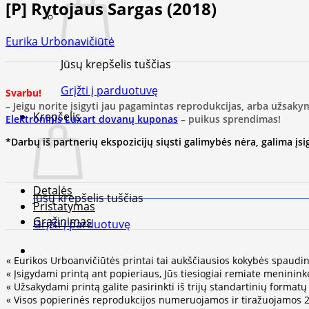
[P] Rytojaus Sargas (2018)
Eurika Urbonavičiūtė
Jūsų krepšelis tuščias
Grįžti į parduotuvę
Svarbu!
– Jeigu norite įsigyti jau pagamintas reprodukcijas, arba užsaky
Krepšelis
Elektroninis Luxart dovanų kuponas
– puikus sprendimas!
*Darbų iš partnerių ekspozicijų siųsti galimybės nėra, galima įsigy
Detalės
Jūsų krepšelis tuščias
Pristatymas
Grąžinimas
Grįžti į parduotuvę
« Eurikos Urboanvičiūtės printai tai aukščiausios kokybės spaudin
« Įsigydami printą ant popieriaus, Jūs tiesiogiai remiate meninink
« Užsakydami printą galite pasirinkti iš trijų standartinių format
« Visos popierinės reprodukcijos numeruojamos ir tiražuojamos 25