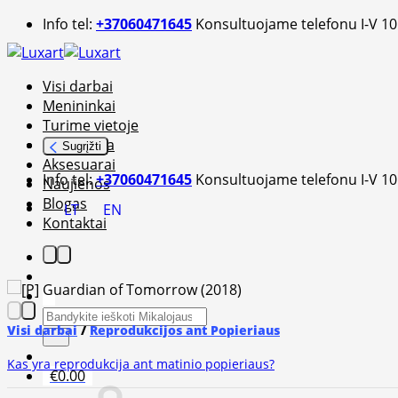
Skip
Info tel:
+37060471645
Konsultuojame telefonu I-V 10
to
content
Visi darbai
Menininkai
Turime vietoje
Fotografija
Sugrįžti
Aksesuarai
Info tel:
+37060471645
Konsultuojame telefonu I-V 10
Naujienos
Blogas
LT
EN
Kontaktai
Ieškoti:
Visi darbai
/
Reprodukcijos ant Popieriaus
Kas yra reprodukcija ant matinio popieriaus?
€
0.00