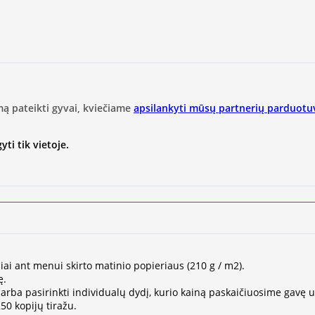
mą pateikti gyvai, kviečiame
apsilankyti mūsų partnerių parduotu
ti tik vietoje.
iai ant menui skirto matinio popieriaus (210 g / m2).
ę.
ų arba pasirinkti individualų dydį, kurio kainą paskaičiuosime gavę 
0 kopijų tiražu.