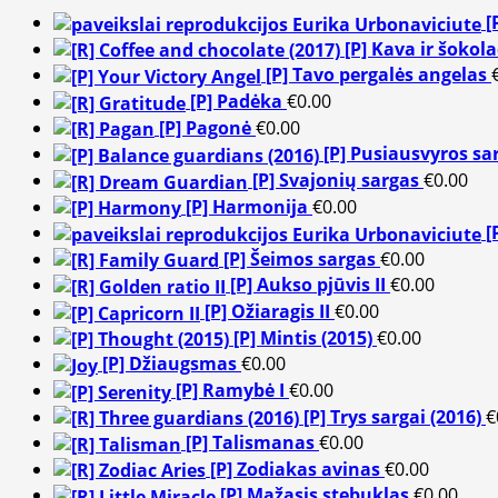
[
[P] Kava ir šokol
[P] Tavo pergalės angelas
[P] Padėka
€
0.00
[P] Pagonė
€
0.00
[P] Pusiausvyros sar
[P] Svajonių sargas
€
0.00
[P] Harmonija
€
0.00
[
[P] Šeimos sargas
€
0.00
[P] Aukso pjūvis II
€
0.00
[P] Ožiaragis II
€
0.00
[P] Mintis (2015)
€
0.00
[P] Džiaugsmas
€
0.00
[P] Ramybė I
€
0.00
[P] Trys sargai (2016)
€
[P] Talismanas
€
0.00
[P] Zodiakas avinas
€
0.00
[P] Mažasis stebuklas
€
0.00