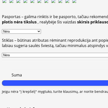
Pasportas – galima rinktis ir be pasporto, tačiau rekomend
plotis nėra tikslus
, realybėje šis vaizdas
skirsis priklau
Stiklas – būtinas atributas rėminant reprodukcija ant popieri
labiau sugeria saulės šviestą, tačiau minimalus atspindys 
Suma
Jeigu nėra "į krepšelį" mygtuko, turite klausimų, ar norite bendra