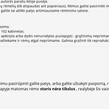
 autorės parašu kitoje pusėje.
ų rėmelių (tik atspaudas ant popieriaus). Rėmus galite pasirinkti
alite tai atlikti patys artimiausiame rėminimo salone.
avimo.
- 102 kabinetas.
ja apkirpta arba dydis nenurodytas puslapyje) - grąžinimų nepriima
atliekame ir rėmų atgal nepriimame. Galima gražinti tik reprodukci
imu pasirūpinti galite patys, arba galite užsakyti pasportą, 
lapyje matomas rėmo
storis nėra tikslus
, realybėje šis vai