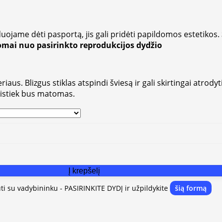
uojame dėti pasportą, jis gali pridėti papildomos estetikos.
somai nuo pasirinkto reprodukcijos dydžio
aus. Blizgus stiklas atspindi šviesą ir gali skirtingai atrodyt
vistiek bus matomas.
Į krepšelį
uti su vadybininku - PASIRINKITE DYDĮ ir užpildykite
šią formą