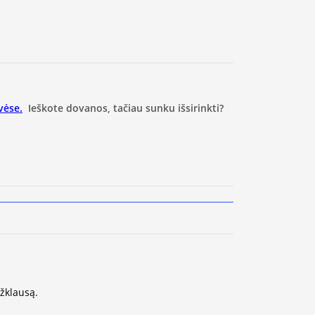
vėse.
Ieškote dovanos, tačiau sunku išsirinkti?
užklausą.