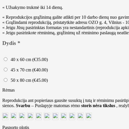
« Užsakymo trukmė iki 14 dienų.
« Reprodukcijos grąžinimą galite atlikti per 10 darbo dienų nuo gavi
« Grąžindami reprodukciją, pristatytkite adresu OZO g. 4, Vilnius - 1
« Jeigu Jūsų pasirinktas formatas yra nestandartinis (reprodukcija ap
« Jeigu pasirinkote rėminimą, grąžinimų už rėminimo paslaugą neatlie
Dydis
*
40 x 60 cm (
€
35.00
)
45 x 70 cm (
€
40.00
)
50 x 80 cm (
€
45.00
)
Rėmas
Reprodukcija ant popieriaus gausite susuktą į tutą ir rėminimu pasirūpin
sienos.
Svarbu
– Puslapyje matomas rėmo
storis nėra tikslus
, realy
Pasporto plotis