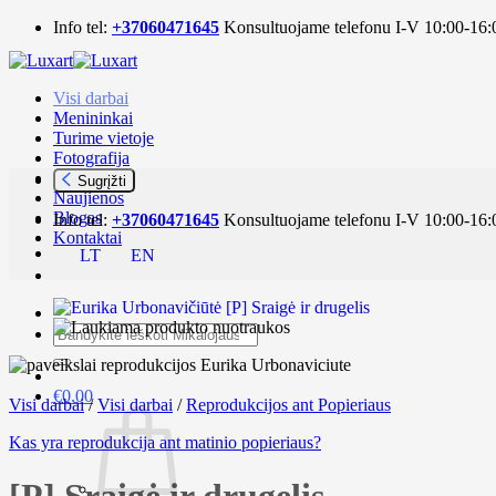
Skip
Info tel:
+37060471645
Konsultuojame telefonu I-V 10:00-16:
to
content
Visi darbai
Menininkai
Turime vietoje
Fotografija
Aksesuarai
Sugrįžti
Naujienos
Blogas
Info tel:
+37060471645
Konsultuojame telefonu I-V 10:00-16:
Kontaktai
LT
EN
Ieškoti:
€
0.00
Visi darbai
/
Visi darbai
/
Reprodukcijos ant Popieriaus
Kas yra reprodukcija ant matinio popieriaus?