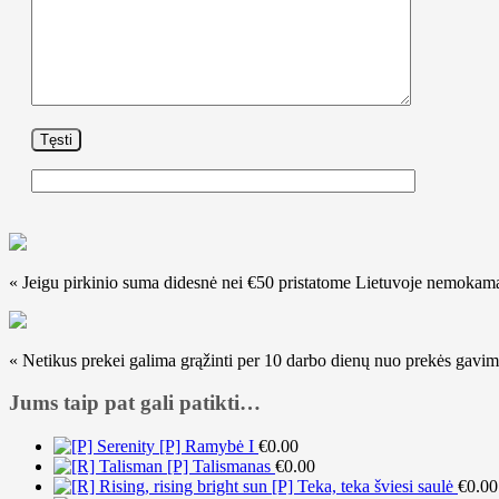
« Jeigu pirkinio suma didesnė nei €50 pristatome Lietuvoje nemokamai
« Netikus prekei galima grąžinti per 10 darbo dienų nuo prekės gavimo
Jums taip pat gali patikti…
[P] Ramybė I
€
0.00
[P] Talismanas
€
0.00
[P] Teka, teka šviesi saulė
€
0.00