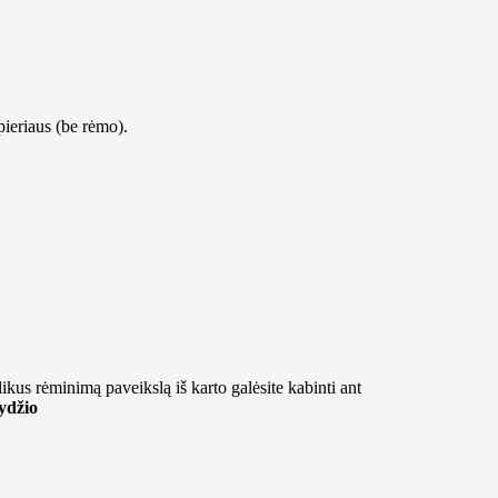
pieriaus (be rėmo).
likus rėminimą paveikslą iš karto galėsite kabinti ant
ydžio