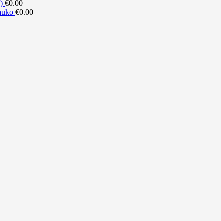
)
€
0.00
lauko
€
0.00