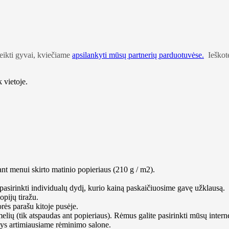
teikti gyvai, kviečiame
apsilankyti mūsų partnerių parduotuvėse.
Ieškote
 vietoje.
ant menui skirto matinio popieriaus (210 g / m2).
a pasirinkti individualų dydį, kurio kainą paskaičiuosime gavę užklausą.
pijų tiražu.
rės parašu kitoje pusėje.
elių (tik atspaudas ant popieriaus). Rėmus galite pasirinkti mūsų inte
atys artimiausiame rėminimo salone.