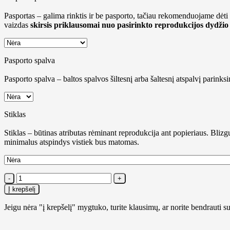
Pasportas – galima rinktis ir be pasporto, tačiau rekomenduojame dėti p
vaizdas
skirsis priklausomai nuo pasirinkto reprodukcijos dydžio
Pasporto spalva
Pasporto spalva – baltos spalvos šiltesnį arba šaltesnį atspalvį parinks
Stiklas
Stiklas – būtinas atributas rėminant reprodukcija ant popieriaus. Blizgus
minimalus atspindys vistiek bus matomas.
produkto
kiekis:
Į krepšelį
[P]
Sraigė
Jeigu nėra "į krepšelį" mygtuko, turite klausimų, ar norite bendrau
ir
drugelis