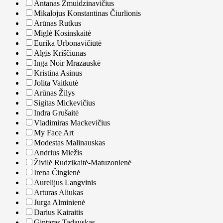
Antanas Žmuidzinavičius
Mikalojus Konstantinas Čiurlionis
Arūnas Rutkus
Miglė Kosinskaitė
Eurika Urbonavičiūtė
Algis Kriščiūnas
Inga Noir Mrazauskė
Kristina Asinus
Jolita Vaitkutė
Arūnas Žilys
Sigitas Mickevičius
Indra Grušaitė
Vladimiras Mackevičius
My Face Art
Modestas Malinauskas
Andrius Miežis
Živilė Rudzikaitė-Matuzonienė
Irena Čingienė
Aurelijus Langvinis
Arturas Aliukas
Jurga Alminienė
Darius Kairaitis
Gintaras Tadauskas