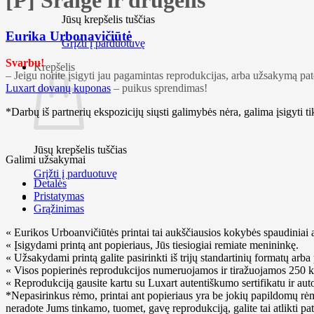
[P] Sraigė ir drugelis
Jūsų krepšelis tuščias
Eurika Urbonavičiūtė
Grįžti į parduotuvę
Svarbu!
Krepšelis
– Jeigu norite įsigyti jau pagamintas reprodukcijas, arba užsakymą pa
Luxart dovanų kuponas
– puikus sprendimas!
*Darbų iš partnerių ekspozicijų siųsti galimybės nėra, galima įsigyti tik
Jūsų krepšelis tuščias
Galimi užsakymai
Grįžti į parduotuvę
Detalės
Pristatymas
Grąžinimas
« Eurikos Urboanvičiūtės printai tai aukščiausios kokybės spaudiniai 
« Įsigydami printą ant popieriaus, Jūs tiesiogiai remiate menininkę.
« Užsakydami printą galite pasirinkti iš trijų standartinių formatų arb
« Visos popierinės reprodukcijos numeruojamos ir tiražuojamos 250 ko
« Reprodukciją gausite kartu su Luxart autentiškumo sertifikatu ir auto
*Nepasirinkus rėmo, printai ant popieriaus yra be jokių papildomų rėm
neradote Jums tinkamo, tuomet, gavę reprodukciją, galite tai atlikti p