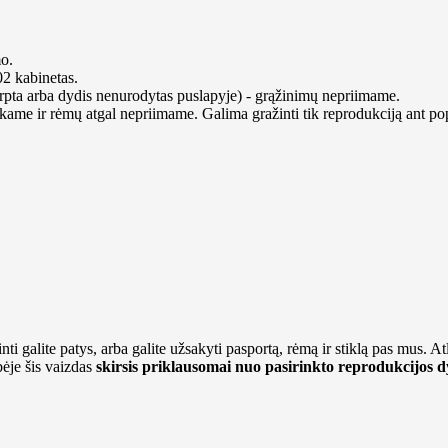
mo.
02 kabinetas.
kirpta arba dydis nenurodytas puslapyje) - grąžinimų nepriimame.
kame ir rėmų atgal nepriimame. Galima gražinti tik reprodukciją ant po
ti galite patys, arba galite užsakyti pasportą, rėmą ir stiklą pas mus. At
bėje šis vaizdas
skirsis priklausomai nuo pasirinkto reprodukcijos d