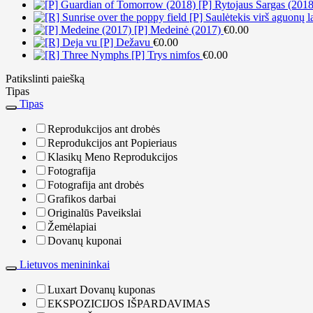
[P] Rytojaus Sargas (2018
[P] Saulėtekis virš aguonų 
[P] Medeinė (2017)
€
0.00
[P] Dežavu
€
0.00
[P] Trys nimfos
€
0.00
Patikslinti paiešką
Tipas
Tipas
Reprodukcijos ant drobės
Reprodukcijos ant Popieriaus
Klasikų Meno Reprodukcijos
Fotografija
Fotografija ant drobės
Grafikos darbai
Originalūs Paveikslai
Žemėlapiai
Dovanų kuponai
Lietuvos menininkai
Luxart Dovanų kuponas
EKSPOZICIJOS IŠPARDAVIMAS