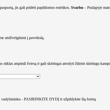
asportą, jis gali pridėti papildomos estetikos.
Svarbu
– Puslapyje mat
ime atsižvelgdami į paveikslą.
 stiklas atspindi šviesą ir gali skirtingai atrodyti žiūrint skirtingu kampu
ti su vadybininku - PASIRINKITE DYDĮ ir užpildykite
šią formą