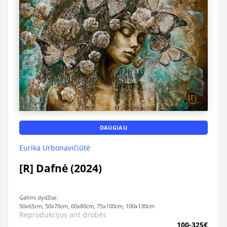
DAUGIAU
Eurika Urbonavičiūtė
[R] Dafnė (2024)
Galimi dydžiai:
50x65cm, 50x70cm, 60x80cm, 75x100cm, 100x130cm
Reprodukcijos ant drobės
100-325€