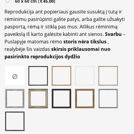
60 x 60 cm (
€
45.00
)
Reprodukcija ant popieriaus gausite susuktą į tutą ir
rėminimu pasirūpinti galite patys, arba galite užsakyti
pasportą, rėmą ir stiklą pas mus. Atlikus rėminimą
paveikslą iš karto galėsite kabinti ant sienos.
Svarbu
–
Puslapyje matomas rėmo
storis nėra tikslus
,
realybėje šis vaizdas
skirsis priklausomai nuo
pasirinkto reprodukcijos dydžio