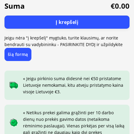
Suma
€0.00
Į krepšelį
Jeigu nėra "į krepšelį" mygtuko, turite klausimų, ar norite
bendrauti su vadybininku - PASIRINKITE DYDĮ ir užpildykite
šią formą
« Jeigu pirkinio suma didesnė nei €50 pristatome
Lietuvoje nemokamai, kitu atveju pristatymo kaina
visoje Lietuvoje €3.
« Netikus prekei galima grąžinti per 10 darbo
dienų nuo prekės gavimo datos (netaikoma
rėminimo paslaugai). Vienas pirkėjas per visą laiką
gali grąžinti ne daugiau kaip dvi prekes