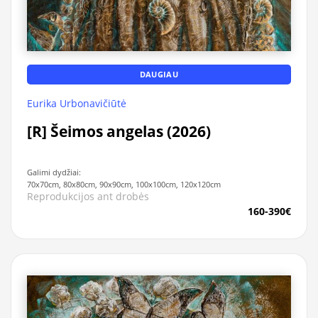
DAUGIAU
Eurika Urbonavičiūtė
[R] Šeimos angelas (2026)
Galimi dydžiai:
70x70cm, 80x80cm, 90x90cm, 100x100cm, 120x120cm
Reprodukcijos ant drobės
160-390€