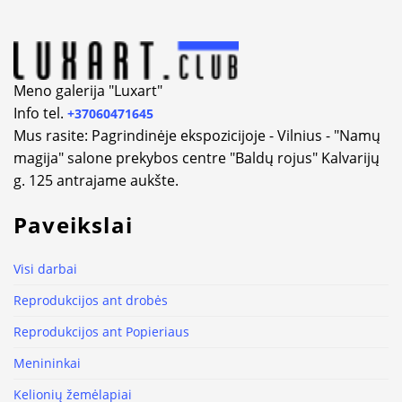
Meno galerija "Luxart"
Info tel.
+37060471645
Mus rasite: Pagrindinėje ekspozicijoje - Vilnius - "Namų
magija" salone prekybos centre "Baldų rojus" Kalvarijų
g. 125 antrajame aukšte.
Paveikslai
Visi darbai
Reprodukcijos ant drobės
Reprodukcijos ant Popieriaus
Menininkai
Kelionių žemėlapiai