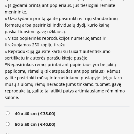
« Įsigydami printą ant popieriaus, Jūs tiesiogiai remiate
menininkę.
« Užsakydami printą galite pasirinkti iš trijų standartinių
formatų arba pasirinkti individualų dydį, kurio kainą
paskaičiuosime gavę užklausą.
« Visos popierinės reprodukcijos numeruojamos ir
tiražuojamos 250 kopijų tiražu.
« Reprodukciją gausite kartu su Luxart autentiškumo
sertifikatu ir autorės parašu kitoje pusėje.
*Nepasirinkus rėmo, printai ant popieriaus yra be jokių
papildomų rėmelių (tik atspaudas ant popieriaus). Rėmus
galite pasirinkti mūsų internetiniame puslapyje. Jeigu tarp
mūsų siūlomų rėmų neradote Jums tinkamo, tuomet, gavę
reprodukciją, galite tai atlikti patys artimiausiame rėminimo
salone.
Alternative:
40 x 40 cm (
€
35.00
)
50 x 50 cm (
€
40.00
)