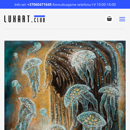
Skip
Info tel:
+37060471645
Konsultuojame telefonu I-V 10:00-16:00
to
content