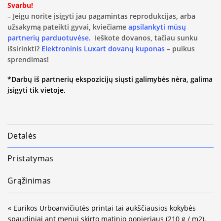
Svarbu!
– Jeigu norite įsigyti jau pagamintas reprodukcijas, arba
užsakymą pateikti gyvai, kviečiame
apsilankyti mūsų
partnerių parduotuvėse.
Ieškote dovanos, tačiau sunku
išsirinkti?
Elektroninis Luxart dovanų kuponas
– puikus
sprendimas!
*Darbų iš partnerių ekspozicijų siųsti galimybės nėra, galima
įsigyti tik vietoje.
Detalės
Pristatymas
Grąžinimas
« Eurikos Urboanvičiūtės printai tai aukščiausios kokybės
spaudiniai ant menui skirto matinio popieriaus (210 g / m2).