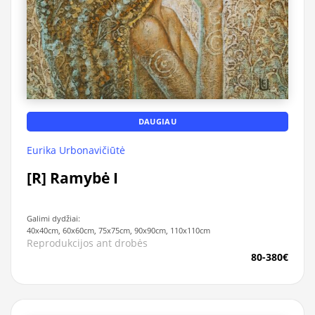
DAUGIAU
Eurika Urbonavičiūtė
[R] Ramybė I
Galimi dydžiai:
40x40cm, 60x60cm, 75x75cm, 90x90cm, 110x110cm
Reprodukcijos ant drobės
80-380€