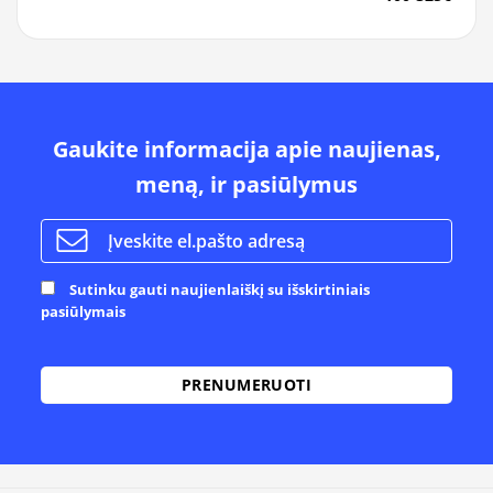
Gaukite informacija apie naujienas,
meną, ir pasiūlymus
Sutinku gauti naujienlaiškį su išskirtiniais
pasiūlymais
Alternative: