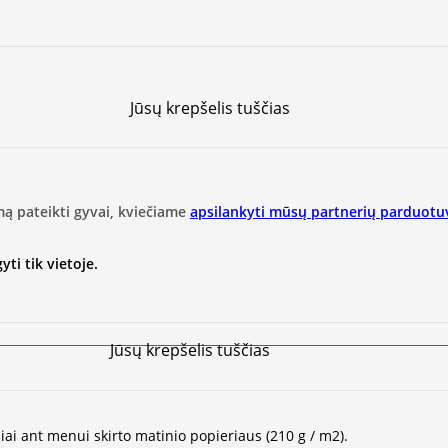
Jūsų krepšelis tuščias
mą pateikti gyvai, kviečiame
apsilankyti mūsų partnerių parduotu
ti tik vietoje.
Jūsų krepšelis tuščias
iai ant menui skirto matinio popieriaus (210 g / m2).