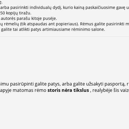
ę.
ų arba pasirinkti individualų dydį, kurio kainą paskaičiuosime gavę 
0 kopijų tiražu.
 autorės parašu kitoje pusėje.
ų rėmelių (tik atspaudas ant popieriaus). Rėmus galite pasirinkti
alite tai atlikti patys artimiausiame rėminimo salone.
imu pasirūpinti galite patys, arba galite užsakyti pasportą, 
lapyje matomas rėmo
storis nėra tikslus
, realybėje šis vai