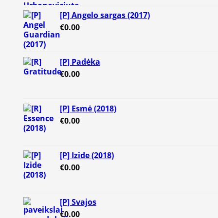
[P] Angelo sargas (2017)
€
0.00
[P] Padėka
€
0.00
[P] Esmė (2018)
€
0.00
[P] Izide (2018)
€
0.00
[P] Svajos
€
0.00