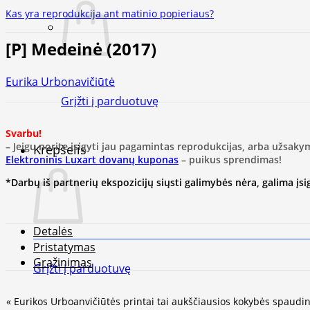
Kas yra reprodukcija ant matinio popieriaus?
[P] Medeinė (2017)
Eurika Urbonavičiūtė
Grįžti į parduotuvę
Svarbu!
– Jeigu norite įsigyti jau pagamintas reprodukcijas, arba užsaky
Krepšelis
Elektroninis Luxart dovanų kuponas
– puikus sprendimas!
*Darbų iš partnerių ekspozicijų siųsti galimybės nėra, galima įsigy
Detalės
Pristatymas
Grąžinimas
Grįžti į parduotuvę
« Eurikos Urboanvičiūtės printai tai aukščiausios kokybės spaudin