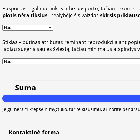
Pasportas – galima rinktis ir be pasporto, tačiau rekomend
plotis nėra tikslus
, realybėje šis vaizdas
skirsis priklau
Stiklas – būtinas atributas rėminant reprodukcija ant popieri
labiau sugeria saulės šviestą, tačiau minimalus atspindys 
Suma
Jeigu nėra "į krepšelį" mygtuko, turite klausimų, ar norite bendra
Kontaktinė forma