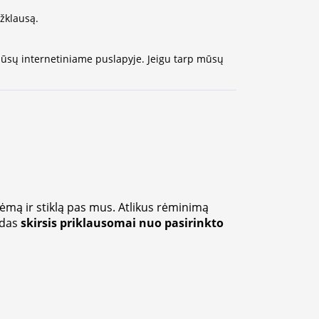
užklausą.
 mūsų internetiniame puslapyje. Jeigu tarp mūsų
rėmą ir stiklą pas mus. Atlikus rėminimą
zdas
skirsis priklausomai nuo pasirinkto