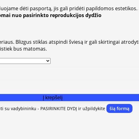
uojame dėti pasportą, jis gali pridėti papildomos estetikos.
somai nuo pasirinkto reprodukcijos dydžio
aus. Blizgus stiklas atspindi šviesą ir gali skirtingai atrodyt
vistiek bus matomas.
Į krepšelį
uti su vadybininku - PASIRINKITE DYDĮ ir užpildykite
šią formą