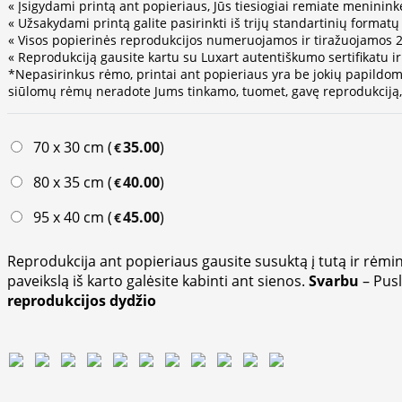
« Įsigydami printą ant popieriaus, Jūs tiesiogiai remiate meninink
« Užsakydami printą galite pasirinkti iš trijų standartinių format
« Visos popierinės reprodukcijos numeruojamos ir tiražuojamos 25
« Reprodukciją gausite kartu su Luxart autentiškumo sertifikatu ir
*Nepasirinkus rėmo, printai ant popieriaus yra be jokių papildom
siūlomų rėmų neradote Jums tinkamo, tuomet, gavę reprodukciją, g
70 x 30 cm (
35.00
)
€
80 x 35 cm (
40.00
)
€
95 x 40 cm (
45.00
)
€
Reprodukcija ant popieriaus gausite susuktą į tutą ir rėmin
paveikslą iš karto galėsite kabinti ant sienos.
Svarbu
– Pus
reprodukcijos dydžio