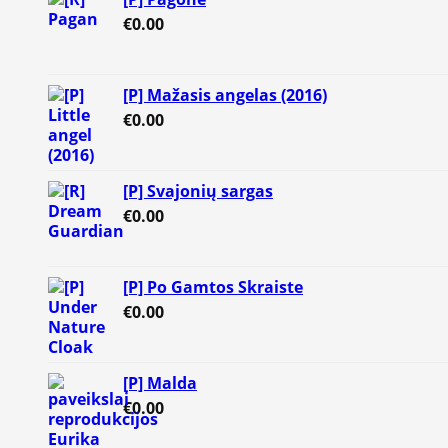
€
0.00
[P] Mažasis angelas (2016)
€
0.00
[P] Svajonių sargas
€
0.00
[P] Po Gamtos Skraiste
€
0.00
[P] Malda
€
0.00