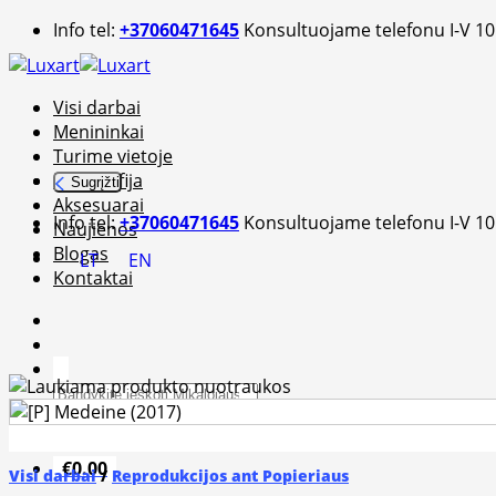
Skip
Info tel:
+37060471645
Konsultuojame telefonu I-V 10
to
content
Visi darbai
Menininkai
Turime vietoje
Fotografija
Sugrįžti
Aksesuarai
Info tel:
+37060471645
Konsultuojame telefonu I-V 10
Naujienos
Blogas
LT
EN
Kontaktai
Ieškoti:
€
0.00
Visi darbai
/
Reprodukcijos ant Popieriaus