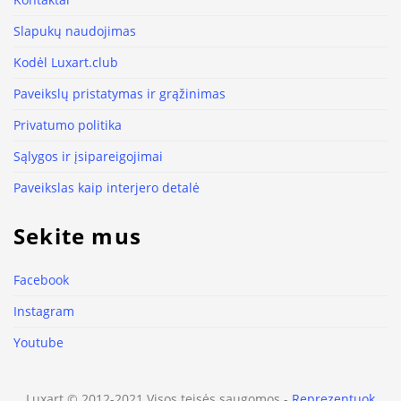
Slapukų naudojimas
Kodėl Luxart.club
Paveikslų pristatymas ir grąžinimas
Privatumo politika
Sąlygos ir įsipareigojimai
Paveikslas kaip interjero detalė
Sekite mus
Facebook
Instagram
Youtube
Luxart © 2012-2021 Visos teisės saugomos -
Reprezentuok