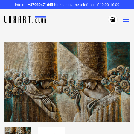
Skip
Info tel:
+37060471645
Konsultuojame telefonu I-V 10:00-16:00
to
content