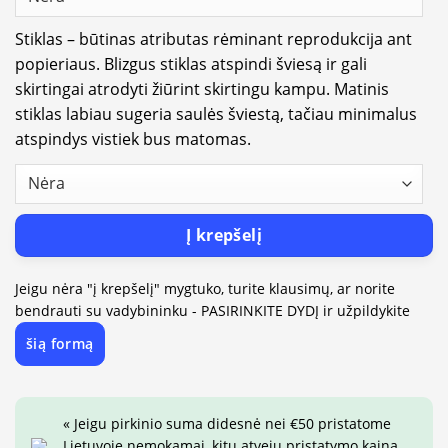
Stiklas – būtinas atributas rėminant reprodukcija ant
popieriaus. Blizgus stiklas atspindi šviesą ir gali
skirtingai atrodyti žiūrint skirtingu kampu. Matinis
stiklas labiau sugeria saulės šviestą, tačiau minimalus
atspindys vistiek bus matomas.
Į krepšelį
Jeigu nėra "į krepšelį" mygtuko, turite klausimų, ar norite
bendrauti su vadybininku - PASIRINKITE DYDĮ ir užpildykite
šią formą
« Jeigu pirkinio suma didesnė nei €50 pristatome
Lietuvoje nemokamai, kitu atveju pristatymo kaina