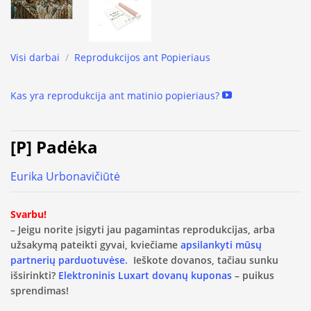
Visi darbai
/
Reprodukcijos ant Popieriaus
Kas yra reprodukcija ant matinio popieriaus?
[P] Padėka
Eurika Urbonavičiūtė
Svarbu!
– Jeigu norite įsigyti jau pagamintas reprodukcijas, arba
užsakymą pateikti gyvai, kviečiame
apsilankyti mūsų
partnerių parduotuvėse.
Ieškote dovanos, tačiau sunku
išsirinkti?
Elektroninis Luxart dovanų kuponas
– puikus
sprendimas!