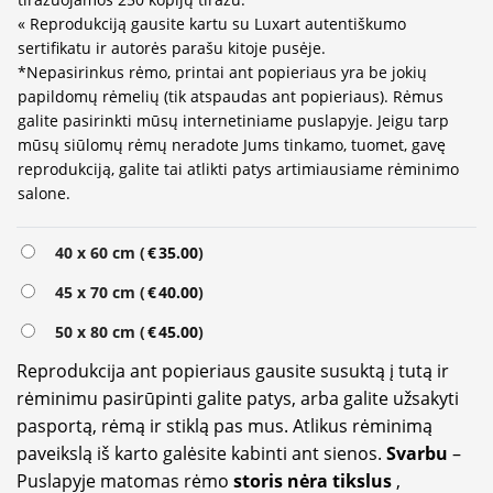
« Reprodukciją gausite kartu su Luxart autentiškumo
sertifikatu ir autorės parašu kitoje pusėje.
*Nepasirinkus rėmo, printai ant popieriaus yra be jokių
papildomų rėmelių (tik atspaudas ant popieriaus). Rėmus
galite pasirinkti mūsų internetiniame puslapyje. Jeigu tarp
mūsų siūlomų rėmų neradote Jums tinkamo, tuomet, gavę
reprodukciją, galite tai atlikti patys artimiausiame rėminimo
salone.
40 x 60 cm (
€
35.00
)
45 x 70 cm (
€
40.00
)
50 x 80 cm (
€
45.00
)
Reprodukcija ant popieriaus gausite susuktą į tutą ir
rėminimu pasirūpinti galite patys, arba galite užsakyti
pasportą, rėmą ir stiklą pas mus. Atlikus rėminimą
paveikslą iš karto galėsite kabinti ant sienos.
Svarbu
–
Puslapyje matomas rėmo
storis nėra tikslus
,