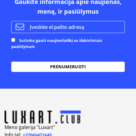
Gaukite informacija apie naujienas,
meną, ir pasiūlymus
Sutinku gauti naujienlaiškį su išskirtiniais
pasiūlymais
Meno galerija "Luxart"
Info tel.
+37060471645