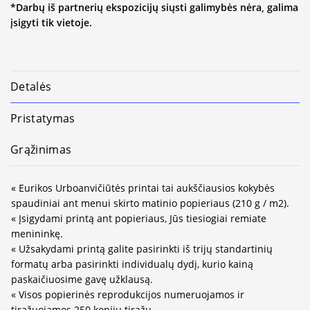
*Darbų iš partnerių ekspozicijų siųsti galimybės nėra, galima
įsigyti tik vietoje.
Detalės
Pristatymas
Grąžinimas
« Eurikos Urboanvičiūtės printai tai aukščiausios kokybės
spaudiniai ant menui skirto matinio popieriaus (210 g / m2).
« Įsigydami printą ant popieriaus, Jūs tiesiogiai remiate
menininkę.
« Užsakydami printą galite pasirinkti iš trijų standartinių
formatų arba pasirinkti individualų dydį, kurio kainą
paskaičiuosime gavę užklausą.
« Visos popierinės reprodukcijos numeruojamos ir
tiražuojamos 250 kopijų tiražu.