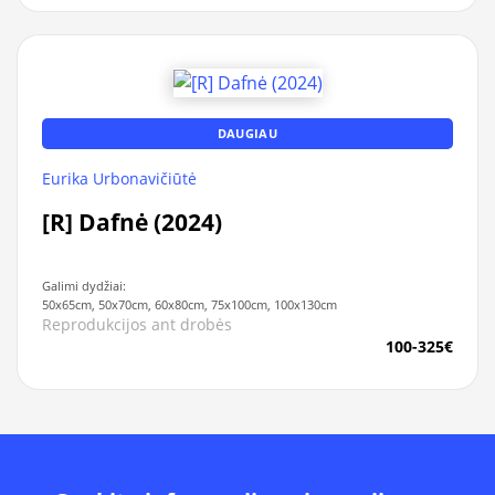
DAUGIAU
Eurika Urbonavičiūtė
[R] Dafnė (2024)
Galimi dydžiai:
50x65cm, 50x70cm, 60x80cm, 75x100cm, 100x130cm
Reprodukcijos ant drobės
100-325€