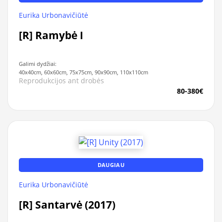
Eurika Urbonavičiūtė
[R] Ramybė I
Galimi dydžiai:
40x40cm, 60x60cm, 75x75cm, 90x90cm, 110x110cm
Reprodukcijos ant drobės
80-380€
DAUGIAU
Eurika Urbonavičiūtė
[R] Santarvė (2017)