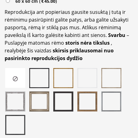
60 x 60 cm (
€
45.00
)
Reprodukcija ant popieriaus gausite susuktą į tutą ir
rėminimu pasirūpinti galite patys, arba galite užsakyti
pasportą, rėmą ir stiklą pas mus. Atlikus rėminimą
paveikslą iš karto galėsite kabinti ant sienos.
Svarbu
–
Puslapyje matomas rėmo
storis nėra tikslus
,
realybėje šis vaizdas
skirsis priklausomai nuo
pasirinkto reprodukcijos dydžio