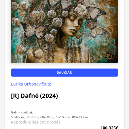
DAUGIAU
Eurika Urbonavičiūtė
[R] Dafnė (2024)
Galimi dydžiai:
50x65cm, 50x70cm, 60x80cm, 75x100cm, 100x130cm
Reprodukcijos ant drobės
100-325€