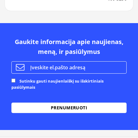
Gaukite informacija apie naujienas,
meną, ir pasiūlymus
Sutinku gauti naujienlaiškį su išskirtiniais
pasiūlymais
Alternative: