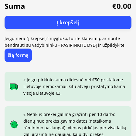
Suma
€0.00
Į krepšelį
Jeigu nėra "į krepšelį" mygtuko, turite klausimų, ar norite
bendrauti su vadybininku - PASIRINKITE DYDĮ ir užpildykite
šią formą
« Jeigu pirkinio suma didesnė nei €50 pristatome
Lietuvoje nemokamai, kitu atveju pristatymo kaina
visoje Lietuvoje €3.
« Netikus prekei galima grąžinti per 10 darbo
dienų nuo prekės gavimo datos (netaikoma
rėminimo paslaugai). Vienas pirkėjas per visą laiką
gali grąžinti ne daugiau kaip dvi prekes