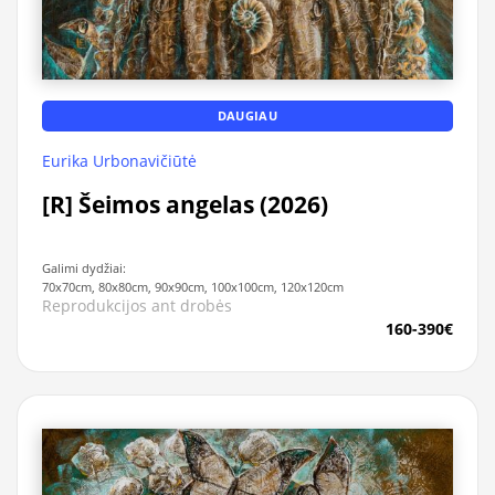
DAUGIAU
Eurika Urbonavičiūtė
[R] Šeimos angelas (2026)
Galimi dydžiai:
70x70cm, 80x80cm, 90x90cm, 100x100cm, 120x120cm
Reprodukcijos ant drobės
160-390€