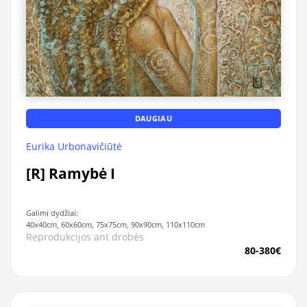
DAUGIAU
Eurika Urbonavičiūtė
[R] Ramybė I
Galimi dydžiai:
40x40cm, 60x60cm, 75x75cm, 90x90cm, 110x110cm
Reprodukcijos ant drobės
80-380€