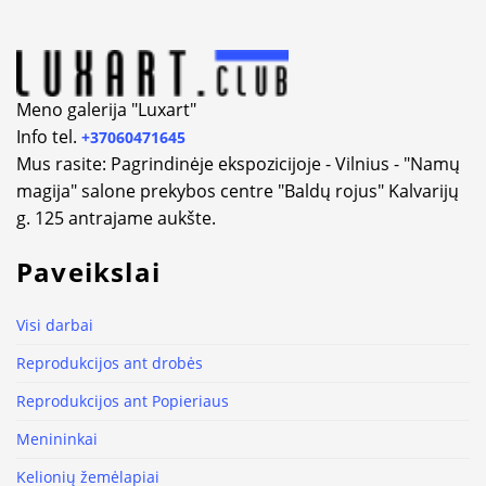
Meno galerija "Luxart"
Info tel.
+37060471645
Mus rasite: Pagrindinėje ekspozicijoje - Vilnius - "Namų
magija" salone prekybos centre "Baldų rojus" Kalvarijų
g. 125 antrajame aukšte.
Paveikslai
Visi darbai
Reprodukcijos ant drobės
Reprodukcijos ant Popieriaus
Menininkai
Kelionių žemėlapiai