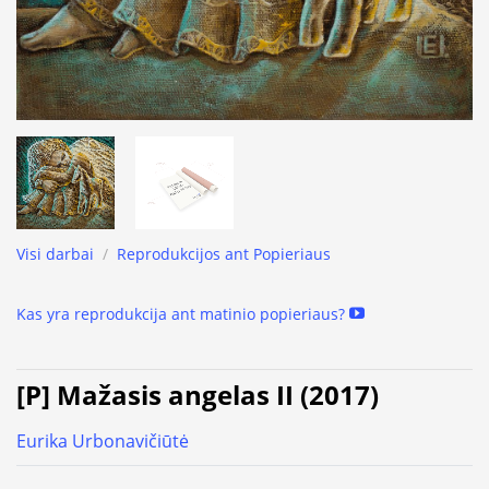
Visi darbai
/
Reprodukcijos ant Popieriaus
Kas yra reprodukcija ant matinio popieriaus?
[P] Mažasis angelas II (2017)
Eurika Urbonavičiūtė