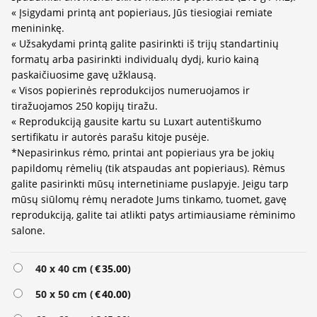
« Įsigydami printą ant popieriaus, Jūs tiesiogiai remiate
menininkę.
« Užsakydami printą galite pasirinkti iš trijų standartinių
formatų arba pasirinkti individualų dydį, kurio kainą
paskaičiuosime gavę užklausą.
« Visos popierinės reprodukcijos numeruojamos ir
tiražuojamos 250 kopijų tiražu.
« Reprodukciją gausite kartu su Luxart autentiškumo
sertifikatu ir autorės parašu kitoje pusėje.
*Nepasirinkus rėmo, printai ant popieriaus yra be jokių
papildomų rėmelių (tik atspaudas ant popieriaus). Rėmus
galite pasirinkti mūsų internetiniame puslapyje. Jeigu tarp
mūsų siūlomų rėmų neradote Jums tinkamo, tuomet, gavę
reprodukciją, galite tai atlikti patys artimiausiame rėminimo
salone.
Alternative:
40 x 40 cm (
€
35.00
)
50 x 50 cm (
€
40.00
)