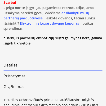
Svarbu!
– Jeigu norite įsigyti jau pagamintas reprodukcijas, arba
užsakymą pateikti gyvai, kviečiame
apsilankyti mūsų
partnerių parduotuvėse.
Ieškote dovanos, tačiau sunku
išsirinkti?
Elektroninis Luxart dovanų kuponas
– puikus
sprendimas!
*Darbų iš partnerių ekspozicijų siųsti galimybės nėra, galima
įsigyti tik vietoje.
Detalės
Pristatymas
Grąžinimas
« Eurikos Urboanvičiūtės printai tai aukščiausios kokybės
spaudiniai ant menui skirto matinio popieriaus (210 g / m2).