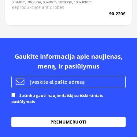
60x60cm, 70x70cm, 80x80cm, 90x90cm, 100x100cm
Reprodukcijos ant drobės
90-220€
Gaukite informacija apie naujienas,
meną, ir pasiūlymus
Sutinku gauti naujienlaiškį su išskirtiniais
pasiūlymais