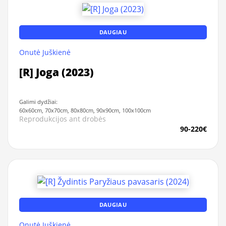
DAUGIAU
Onutė Juškienė
[R] Joga (2023)
Galimi dydžiai:
60x60cm, 70x70cm, 80x80cm, 90x90cm, 100x100cm
Reprodukcijos ant drobės
90-220€
DAUGIAU
Onutė Juškienė