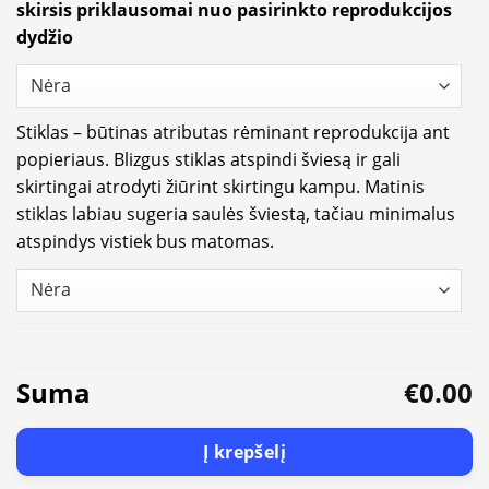
skirsis priklausomai nuo pasirinkto reprodukcijos
dydžio
Stiklas – būtinas atributas rėminant reprodukcija ant
popieriaus. Blizgus stiklas atspindi šviesą ir gali
skirtingai atrodyti žiūrint skirtingu kampu. Matinis
stiklas labiau sugeria saulės šviestą, tačiau minimalus
atspindys vistiek bus matomas.
Suma
€0.00
Į krepšelį