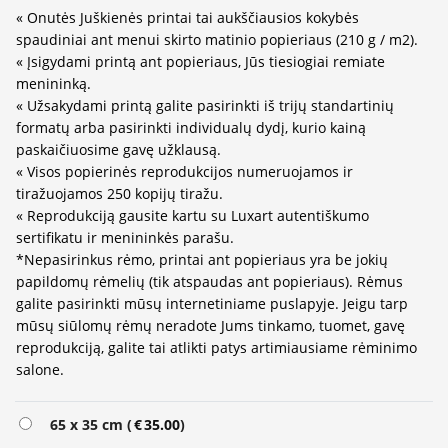
« Onutės Juškienės printai tai aukščiausios kokybės
spaudiniai ant menui skirto matinio popieriaus (210 g / m2).
« Įsigydami printą ant popieriaus, Jūs tiesiogiai remiate
menininką.
« Užsakydami printą galite pasirinkti iš trijų standartinių
formatų arba pasirinkti individualų dydį, kurio kainą
paskaičiuosime gavę užklausą.
« Visos popierinės reprodukcijos numeruojamos ir
tiražuojamos 250 kopijų tiražu.
« Reprodukciją gausite kartu su Luxart autentiškumo
sertifikatu ir menininkės parašu.
*Nepasirinkus rėmo, printai ant popieriaus yra be jokių
papildomų rėmelių (tik atspaudas ant popieriaus). Rėmus
galite pasirinkti mūsų internetiniame puslapyje. Jeigu tarp
mūsų siūlomų rėmų neradote Jums tinkamo, tuomet, gavę
reprodukciją, galite tai atlikti patys artimiausiame rėminimo
salone.
65 x 35 cm (
€
35.00
)