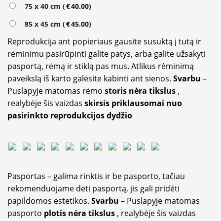
75 x 40 cm (
€
40.00
)
85 x 45 cm (
€
45.00
)
Reprodukcija ant popieriaus gausite susuktą į tutą ir
rėminimu pasirūpinti galite patys, arba galite užsakyti
pasportą, rėmą ir stiklą pas mus. Atlikus rėminimą
paveikslą iš karto galėsite kabinti ant sienos.
Svarbu
–
Puslapyje matomas rėmo
storis nėra tikslus
,
realybėje šis vaizdas
skirsis priklausomai nuo
pasirinkto reprodukcijos dydžio
Pasportas – galima rinktis ir be pasporto, tačiau
rekomenduojame dėti pasportą, jis gali pridėti
papildomos estetikos.
Svarbu
– Puslapyje matomas
pasporto
plotis nėra tikslus
, realybėje šis vaizdas