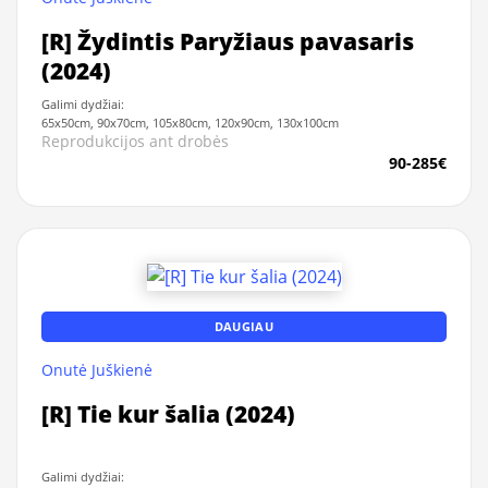
[R] Žydintis Paryžiaus pavasaris
(2024)
Galimi dydžiai:
65x50cm, 90x70cm, 105x80cm, 120x90cm, 130x100cm
Reprodukcijos ant drobės
90-285€
DAUGIAU
Onutė Juškienė
[R] Tie kur šalia (2024)
Galimi dydžiai: