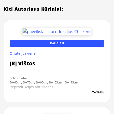
Kiti Autoriaus Kūriniai:
DAUGIAU
Onutė Juškienė
[R] Vištos
Galimi dydžiai:
50x60cm, 60x70cm, 80x90cm, 90x105cm, 100x115cm
Reprodukcijos ant drobės
75-260€