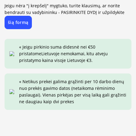
Jeigu nėra "į krepšelį" mygtuko, turite klausimų, ar norite
bendrauti su vadybininku - PASIRINKITE DYDĮ ir užpildykite
šią formą
« Jeigu pirkinio suma didesnė nei €50
pristatomeLietuvoje nemokamai, kitu atveju
pristatymo kaina visoje Lietuvoje €3.
« Netikus prekei galima grąžinti per 10 darbo dienų
nuo prekės gavimo datos (netaikoma rėminimo
paslaugai). Vienas pirkėjas per visą laiką gali grąžinti
ne daugiau kaip dvi prekes