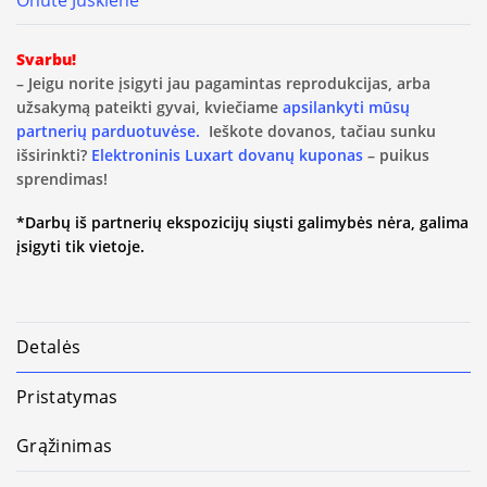
Onutė Juškienė
Svarbu!
– Jeigu norite įsigyti jau pagamintas reprodukcijas, arba
užsakymą pateikti gyvai, kviečiame
apsilankyti mūsų
partnerių parduotuvėse.
Ieškote dovanos, tačiau sunku
išsirinkti?
Elektroninis Luxart dovanų kuponas
– puikus
sprendimas!
*Darbų iš partnerių ekspozicijų siųsti galimybės nėra, galima
įsigyti tik vietoje.
Detalės
Pristatymas
Grąžinimas