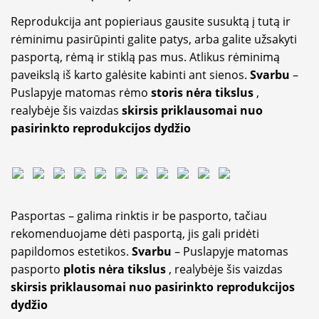
Reprodukcija ant popieriaus gausite susuktą į tutą ir
rėminimu pasirūpinti galite patys, arba galite užsakyti
pasportą, rėmą ir stiklą pas mus. Atlikus rėminimą
paveikslą iš karto galėsite kabinti ant sienos.
Svarbu
–
Puslapyje matomas rėmo
storis nėra tikslus
,
realybėje šis vaizdas
skirsis priklausomai nuo
pasirinkto reprodukcijos dydžio
Pasportas – galima rinktis ir be pasporto, tačiau
rekomenduojame dėti pasportą, jis gali pridėti
papildomos estetikos.
Svarbu
– Puslapyje matomas
pasporto
plotis nėra tikslus
, realybėje šis vaizdas
skirsis priklausomai nuo pasirinkto reprodukcijos
dydžio