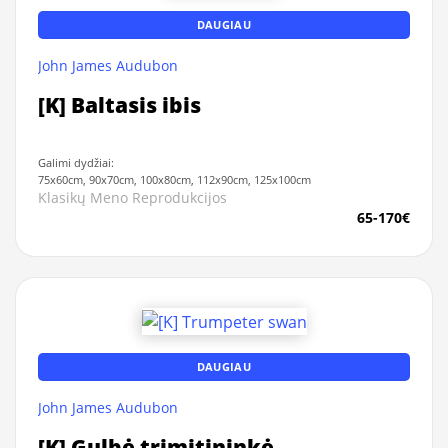
DAUGIAU
John James Audubon
[K] Baltasis ibis
Galimi dydžiai:
75x60cm, 90x70cm, 100x80cm, 112x90cm, 125x100cm
Klasikų Meno Reprodukcijos
65-170€
DAUGIAU
John James Audubon
[K] Gulbė trimitininkė