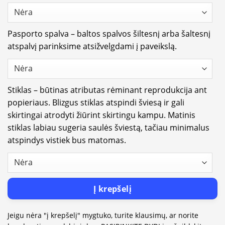
Pasporto spalva – baltos spalvos šiltesnį arba šaltesnį
atspalvį parinksime atsižvelgdami į paveikslą.
Stiklas – būtinas atributas rėminant reprodukcija ant
popieriaus. Blizgus stiklas atspindi šviesą ir gali
skirtingai atrodyti žiūrint skirtingu kampu. Matinis
stiklas labiau sugeria saulės šviestą, tačiau minimalus
atspindys vistiek bus matomas.
Į krepšelį
Jeigu nėra "į krepšelį" mygtuko, turite klausimų, ar norite