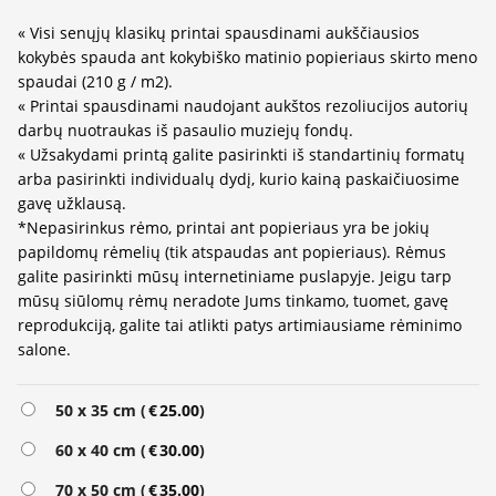
« Visi senųjų klasikų printai spausdinami aukščiausios
kokybės spauda ant kokybiško matinio popieriaus skirto meno
spaudai (210 g / m2).
« Printai spausdinami naudojant aukštos rezoliucijos autorių
darbų nuotraukas iš pasaulio muziejų fondų.
« Užsakydami printą galite pasirinkti iš standartinių formatų
arba pasirinkti individualų dydį, kurio kainą paskaičiuosime
gavę užklausą.
*Nepasirinkus rėmo, printai ant popieriaus yra be jokių
papildomų rėmelių (tik atspaudas ant popieriaus). Rėmus
galite pasirinkti mūsų internetiniame puslapyje. Jeigu tarp
mūsų siūlomų rėmų neradote Jums tinkamo, tuomet, gavę
reprodukciją, galite tai atlikti patys artimiausiame rėminimo
salone.
50 x 35 cm (
€
25.00
)
60 x 40 cm (
€
30.00
)
70 x 50 cm (
€
35.00
)