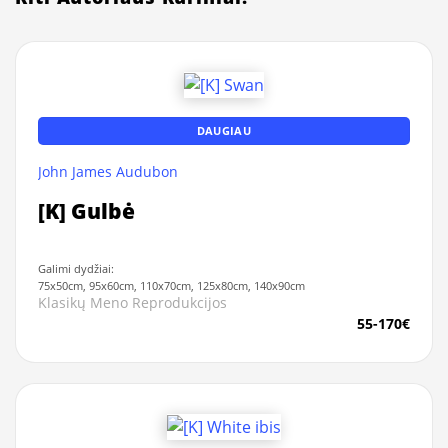
DAUGIAU
John James Audubon
[K] Gulbė
Galimi dydžiai:
75x50cm, 95x60cm, 110x70cm, 125x80cm, 140x90cm
Klasikų Meno Reprodukcijos
55-170€