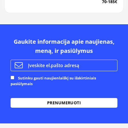
70-185€
Gaukite informacija apie naujienas,
meną, ir pasiūlymus
Sutinku gauti naujienlaiškį su išskirtiniais
pasiūlymais