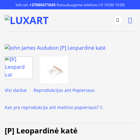
Skip
Info tel:
+37060471645
Konsultuojame telefonu I-V 10:00-16:00
to
content
Visi darbai
/
Reprodukcijos ant Popieriaus
Kas yra reprodukcija ant matinio popieriaus?
[P] Leopardinė katė