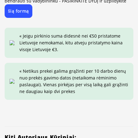
bendrauti su vadybininku - PASIRINKITE DYDĮ ir užpildykite
šią formą
« Jeigu pirkinio suma didesnė nei €50 pristatome
Lietuvoje nemokamai, kitu atveju pristatymo kaina
visoje Lietuvoje €3.
« Netikus prekei galima grąžinti per 10 darbo dienų
nuo prekės gavimo datos (netaikoma rėminimo
paslaugai). Vienas pirkėjas per visą laiką gali grąžinti
ne daugiau kaip dvi prekes
Kiti Autoriaus Kūriniai: