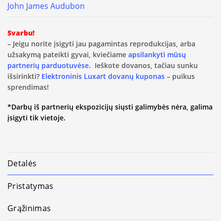
John James Audubon
Svarbu!
– Jeigu norite įsigyti jau pagamintas reprodukcijas, arba
užsakymą pateikti gyvai, kviečiame
apsilankyti mūsų
partnerių parduotuvėse.
Ieškote dovanos, tačiau sunku
išsirinkti?
Elektroninis Luxart dovanų kuponas
– puikus
sprendimas!
*Darbų iš partnerių ekspozicijų siųsti galimybės nėra, galima
įsigyti tik vietoje.
Detalės
Pristatymas
Grąžinimas