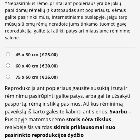
*Nepasirinkus rėmo, printai ant popieriaus yra be jokių
papildomų rėmelių (tik atspaudas ant popieriaus). Rėmus
galite pasirinkti mūsų internetiniame puslapyje. Jeigu tarp
mūsų siūlomų rėmų neradote Jums tinkamo, tuomet, gavę
reprodukciją, galite tai atlikti patys artimiausiame rėminimo
salone.
45 x 30 cm (
€
25.00
)
60 x 40 cm (
€
30.00
)
75 x 50 cm (
€
35.00
)
Reprodukcija ant popieriaus gausite susuktą į tutą ir
rėminimu pasirūpinti galite patys, arba galite užsakyti
pasportą, rėmą ir stiklą pas mus. Atlikus rėminimą
paveikslą iš karto galėsite kabinti ant sienos.
Svarbu
–
Puslapyje matomas rėmo
storis nėra tikslus
,
realybėje šis vaizdas
skirsis priklausomai nuo
pasirinkto reprodukcijos dydžio