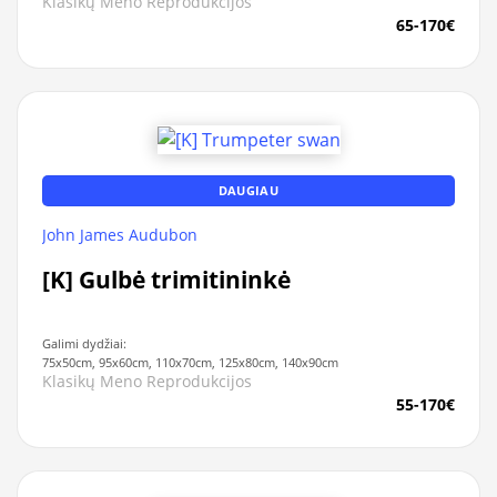
Klasikų Meno Reprodukcijos
65-170€
DAUGIAU
John James Audubon
[K] Gulbė trimitininkė
Galimi dydžiai:
75x50cm, 95x60cm, 110x70cm, 125x80cm, 140x90cm
Klasikų Meno Reprodukcijos
55-170€