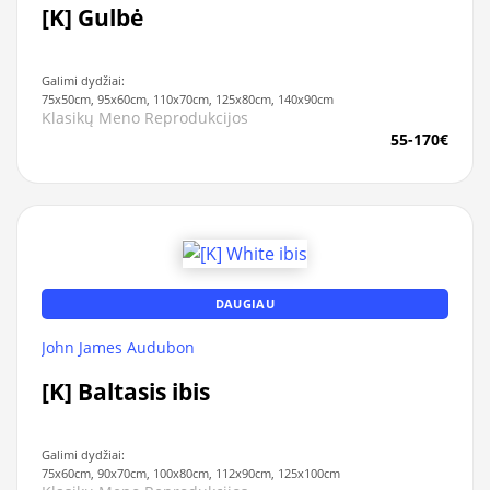
[K] Gulbė
Galimi dydžiai:
75x50cm, 95x60cm, 110x70cm, 125x80cm, 140x90cm
Klasikų Meno Reprodukcijos
55-170€
DAUGIAU
John James Audubon
[K] Baltasis ibis
Galimi dydžiai:
75x60cm, 90x70cm, 100x80cm, 112x90cm, 125x100cm