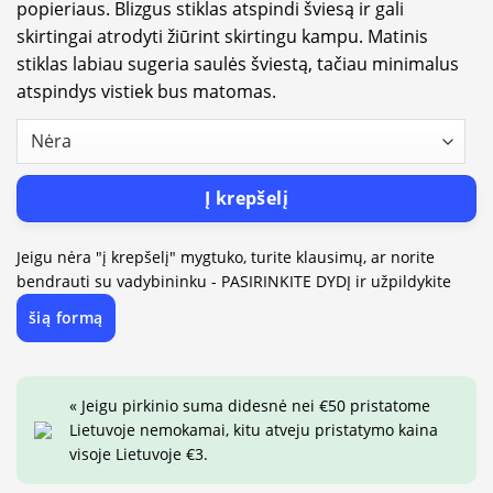
popieriaus. Blizgus stiklas atspindi šviesą ir gali
skirtingai atrodyti žiūrint skirtingu kampu. Matinis
stiklas labiau sugeria saulės šviestą, tačiau minimalus
atspindys vistiek bus matomas.
Į krepšelį
Jeigu nėra "į krepšelį" mygtuko, turite klausimų, ar norite
bendrauti su vadybininku - PASIRINKITE DYDĮ ir užpildykite
šią formą
« Jeigu pirkinio suma didesnė nei €50 pristatome
Lietuvoje nemokamai, kitu atveju pristatymo kaina
visoje Lietuvoje €3.