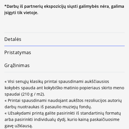
*Darbų iš partnerių ekspozicijų siųsti galimybės nėra, galima
įsigyti tik vietoje.
Detalės
Pristatymas
Grąžinimas
« Visi senųjų klasikų printai spausdinami aukščiausios
kokybės spauda ant kokybiško matinio popieriaus skirto meno
spaudai (210 g / m2).
« Printai spausdinami naudojant aukštos rezoliucijos autorių
darbų nuotraukas iš pasaulio muziejų fondų.
« Užsakydami printą galite pasirinkti iš standartinių formatų
arba pasirinkti individualų dydį, kurio kainą paskaičiuosime
gavę užklausą.