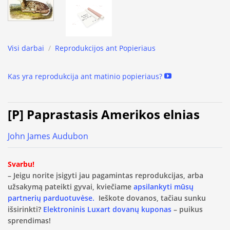
Visi darbai
/
Reprodukcijos ant Popieriaus
Kas yra reprodukcija ant matinio popieriaus?
[P] Paprastasis Amerikos elnias
John James Audubon
Svarbu!
– Jeigu norite įsigyti jau pagamintas reprodukcijas, arba
užsakymą pateikti gyvai, kviečiame
apsilankyti mūsų
partnerių parduotuvėse.
Ieškote dovanos, tačiau sunku
išsirinkti?
Elektroninis Luxart dovanų kuponas
– puikus
sprendimas!