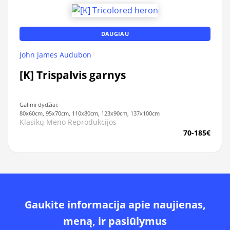
DAUGIAU
John James Audubon
[K] Trispalvis garnys
Galimi dydžiai:
80x60cm, 95x70cm, 110x80cm, 123x90cm, 137x100cm
Klasikų Meno Reprodukcijos
70-185€
Gaukite informacija apie naujienas,
meną, ir pasiūlymus