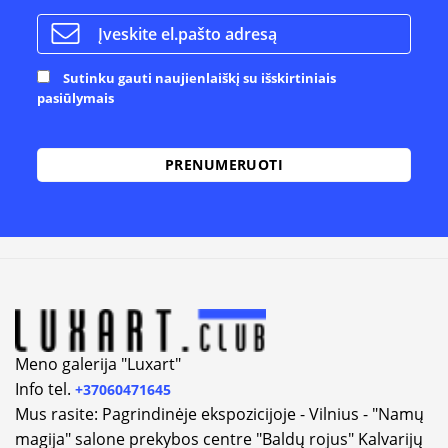
Sutinku gauti naujienlaiškį su išskirtiniais
pasiūlymais
Meno galerija "Luxart"
Info tel.
+37060471645
Mus rasite: Pagrindinėje ekspozicijoje - Vilnius - "Namų
magija" salone prekybos centre "Baldų rojus" Kalvarijų