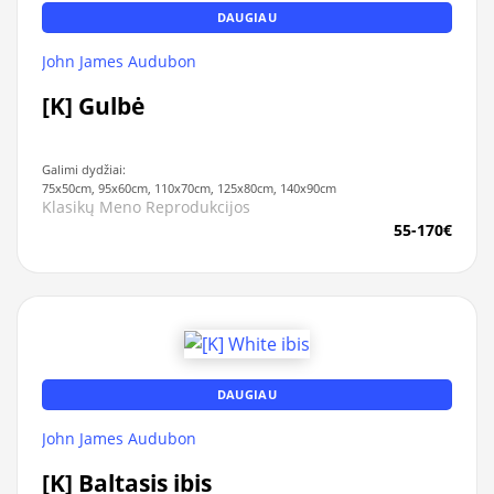
DAUGIAU
John James Audubon
[K] Gulbė
Galimi dydžiai:
75x50cm, 95x60cm, 110x70cm, 125x80cm, 140x90cm
Klasikų Meno Reprodukcijos
55-170€
DAUGIAU
John James Audubon
[K] Baltasis ibis