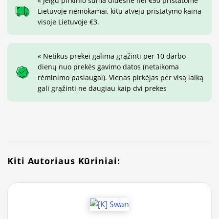
« Jeigu pirkinio suma didesnė nei €50 pristatome
Lietuvoje nemokamai, kitu atveju pristatymo kaina
visoje Lietuvoje €3.
« Netikus prekei galima grąžinti per 10 darbo
dienų nuo prekės gavimo datos (netaikoma
rėminimo paslaugai). Vienas pirkėjas per visą laiką
gali grąžinti ne daugiau kaip dvi prekes
Kiti Autoriaus Kūriniai: