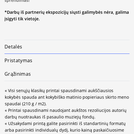
sprendimas!
*Darbų iš partnerių ekspozicijų siųsti galimybės nėra, galima
įsigyti tik vietoje.
Detalės
Pristatymas
Grąžinimas
« Visi senųjų klasikų printai spausdinami aukščiausios
kokybės spauda ant kokybiško matinio popieriaus skirto meno
spaudai (210 g / m2).
« Printai spausdinami naudojant aukštos rezoliucijos autorių
darbų nuotraukas iš pasaulio muziejų fondų.
« Užsakydami printą galite pasirinkti iš standartinių formatų
arba pasirinkti individualų dydį, kurio kainą paskaičiuosime