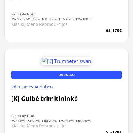
Galimi dydžiai:
75x60cm, 90x70cm, 100x80cm, 112x90cm, 125x100cm
Klasikų Meno Reprodukcijos
65-170€
DAUGIAU
John James Audubon
[K] Gulbė trimitininkė
Galimi dydžiai:
75x50cm, 95x60cm, 110x70cm, 125x80cm, 140x90cm
Klasikų Meno Reprodukcijos
55-170€