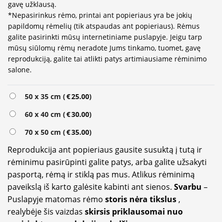
gavę užklausą.
*Nepasirinkus rėmo, printai ant popieriaus yra be jokių
papildomų rėmelių (tik atspaudas ant popieriaus). Rėmus
galite pasirinkti mūsų internetiniame puslapyje. Jeigu tarp
mūsų siūlomų rėmų neradote Jums tinkamo, tuomet, gavę
reprodukciją, galite tai atlikti patys artimiausiame rėminimo
salone.
Alternative:
50 x 35 cm (
€
25.00
)
60 x 40 cm (
€
30.00
)
70 x 50 cm (
€
35.00
)
Reprodukcija ant popieriaus gausite susuktą į tutą ir
rėminimu pasirūpinti galite patys, arba galite užsakyti
pasportą, rėmą ir stiklą pas mus. Atlikus rėminimą
paveikslą iš karto galėsite kabinti ant sienos.
Svarbu
–
Puslapyje matomas rėmo
storis nėra tikslus
,
realybėje šis vaizdas
skirsis priklausomai nuo