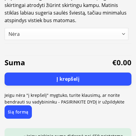
skirtingai atrodyti žiūrint skirtingu kampu. Matinis
stiklas labiau sugeria saulės šviestą, tačiau minimalus
atspindys vistiek bus matomas.
Suma
€0.00
Į krepšelį
Jeigu nėra "į krepšelį" mygtuko, turite klausimų, ar norite
bendrauti su vadybininku - PASIRINKITE DYDĮ ir užpildykite
šią formą