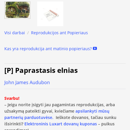
Visi darbai
/
Reprodukcijos ant Popieriaus
Kas yra reprodukcija ant matinio popieriaus?
[P] Paprastasis elnias
John James Audubon
Svarbu!
– Jeigu norite įsigyti jau pagamintas reprodukcijas, arba
užsakymą pateikti gyvai, kviečiame
apsilankyti mūsų
partnerių parduotuvėse.
Ieškote dovanos, tačiau sunku
išsirinkti?
Elektroninis Luxart dovanų kuponas
– puikus