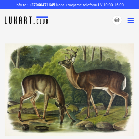
Skip
Info tel:
+37060471645
Konsultuojame telefonu I-V 10:00-16:00
to
content