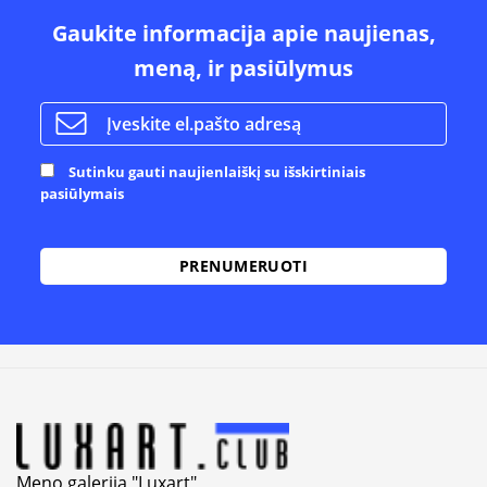
Gaukite informacija apie naujienas,
meną, ir pasiūlymus
Sutinku gauti naujienlaiškį su išskirtiniais
pasiūlymais
Alternative:
Meno galerija "Luxart"