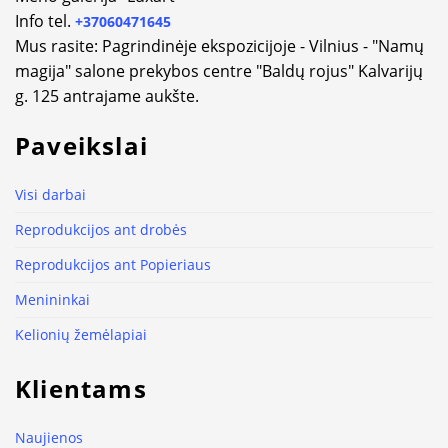
Info tel.
+37060471645
Mus rasite: Pagrindinėje ekspozicijoje - Vilnius - "Namų
magija" salone prekybos centre "Baldų rojus" Kalvarijų
g. 125 antrajame aukšte.
Paveikslai
Visi darbai
Reprodukcijos ant drobės
Reprodukcijos ant Popieriaus
Menininkai
Kelionių žemėlapiai
Klientams
Naujienos