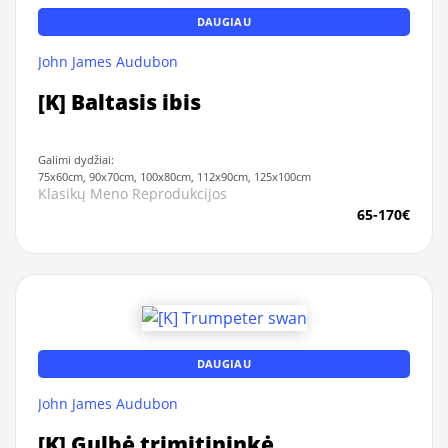
DAUGIAU
John James Audubon
[K] Baltasis ibis
Galimi dydžiai:
75x60cm, 90x70cm, 100x80cm, 112x90cm, 125x100cm
Klasikų Meno Reprodukcijos
65-170€
DAUGIAU
John James Audubon
[K] Gulbė trimitininkė