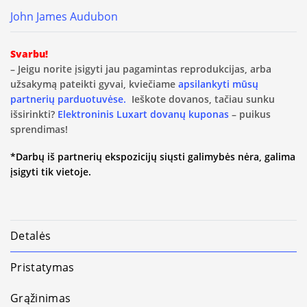
John James Audubon
Svarbu!
– Jeigu norite įsigyti jau pagamintas reprodukcijas, arba
užsakymą pateikti gyvai, kviečiame
apsilankyti mūsų
partnerių parduotuvėse.
Ieškote dovanos, tačiau sunku
išsirinkti?
Elektroninis Luxart dovanų kuponas
– puikus
sprendimas!
*Darbų iš partnerių ekspozicijų siųsti galimybės nėra, galima
įsigyti tik vietoje.
Detalės
Pristatymas
Grąžinimas