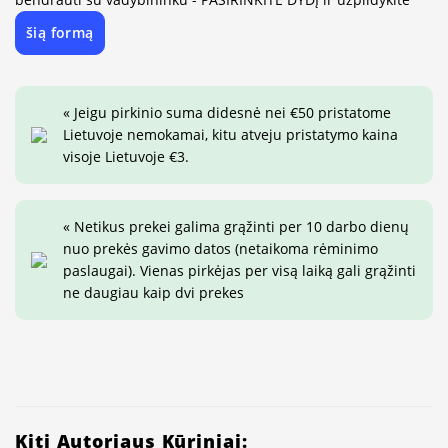
šią formą
« Jeigu pirkinio suma didesnė nei €50 pristatome
Lietuvoje nemokamai, kitu atveju pristatymo kaina
visoje Lietuvoje €3.
« Netikus prekei galima grąžinti per 10 darbo dienų
nuo prekės gavimo datos (netaikoma rėminimo
paslaugai). Vienas pirkėjas per visą laiką gali grąžinti
ne daugiau kaip dvi prekes
Kiti Autoriaus Kūriniai: