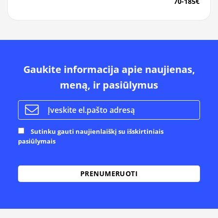
70-185€
Gaukite informacija apie naujienas,
meną, ir pasiūlymus
Sutinku gauti naujienlaiškį su išskirtiniais
pasiūlymais