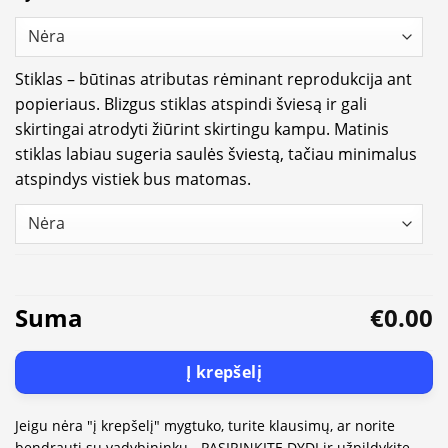
Stiklas – būtinas atributas rėminant reprodukcija ant
popieriaus. Blizgus stiklas atspindi šviesą ir gali
skirtingai atrodyti žiūrint skirtingu kampu. Matinis
stiklas labiau sugeria saulės šviestą, tačiau minimalus
atspindys vistiek bus matomas.
Suma
€0.00
Į krepšelį
Jeigu nėra "į krepšelį" mygtuko, turite klausimų, ar norite
bendrauti su vadybininku - PASIRINKITE DYDĮ ir užpildykite