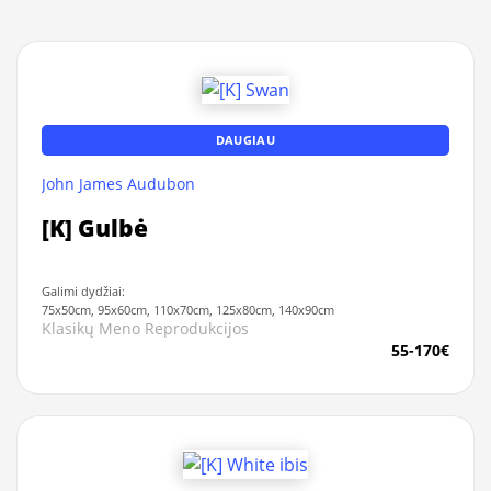
DAUGIAU
John James Audubon
[K] Gulbė
Galimi dydžiai:
75x50cm, 95x60cm, 110x70cm, 125x80cm, 140x90cm
Klasikų Meno Reprodukcijos
55-170€