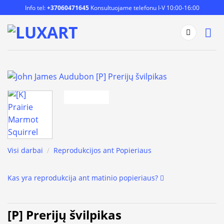
Skip
Info tel:
+37060471645
Konsultuojame telefonu I-V 10:00-16:00
to
content
Visi darbai
/
Reprodukcijos ant Popieriaus
Kas yra reprodukcija ant matinio popieriaus?
[P] Prerijų švilpikas