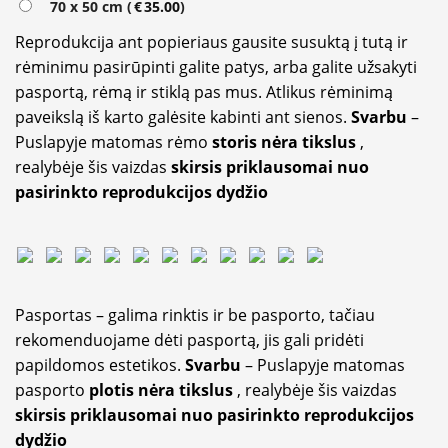
70 x 50 cm (
€
35.00
)
Reprodukcija ant popieriaus gausite susuktą į tutą ir
rėminimu pasirūpinti galite patys, arba galite užsakyti
pasportą, rėmą ir stiklą pas mus. Atlikus rėminimą
paveikslą iš karto galėsite kabinti ant sienos.
Svarbu
–
Puslapyje matomas rėmo
storis nėra tikslus
,
realybėje šis vaizdas
skirsis priklausomai nuo
pasirinkto reprodukcijos dydžio
Pasportas – galima rinktis ir be pasporto, tačiau
rekomenduojame dėti pasportą, jis gali pridėti
papildomos estetikos.
Svarbu
– Puslapyje matomas
pasporto
plotis nėra tikslus
, realybėje šis vaizdas
skirsis priklausomai nuo pasirinkto reprodukcijos
dydžio