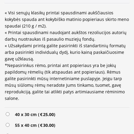
« Visi senųjų klasikų printai spausdinami aukščiausios
kokybės spauda ant kokybiško matinio popieriaus skirto meno
spaudai (210 g / m2).
« Printai spausdinami naudojant aukštos rezoliucijos autorių
darbų nuotraukas iš pasaulio muziejų fondų.
« Užsakydami printą galite pasirinkti iš standartinių formatų
arba pasirinkti individualų dydį, kurio kainą paskaičiuosime
gavę užklausą.
*Nepasirinkus rėmo, printai ant popieriaus yra be jokių
papildomų rėmelių (tik atspaudas ant popieriaus). Rėmus
galite pasirinkti mūsų internetiniame puslapyje. Jeigu tarp
mūsų siūlomų rėmų neradote Jums tinkamo, tuomet, gavę
reprodukciją, galite tai atlikti patys artimiausiame rėminimo
salone.
40 x 30 cm (
€
25.00
)
55 x 40 cm (
€
30.00
)