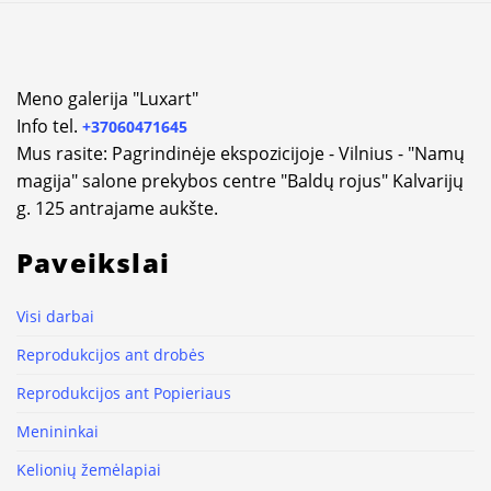
Meno galerija "Luxart"
Info tel.
+37060471645
Mus rasite: Pagrindinėje ekspozicijoje - Vilnius - "Namų
magija" salone prekybos centre "Baldų rojus" Kalvarijų
g. 125 antrajame aukšte.
Paveikslai
Visi darbai
Reprodukcijos ant drobės
Reprodukcijos ant Popieriaus
Menininkai
Kelionių žemėlapiai