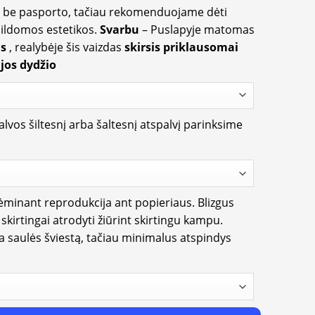
ir be pasporto, tačiau rekomenduojame dėti
apildomos estetikos.
Svarbu
– Puslapyje matomas
us
, realybėje šis vaizdas
skirsis priklausomai
jos dydžio
lvos šiltesnį arba šaltesnį atspalvį parinksime
rėminant reprodukcija ant popieriaus. Blizgus
i skirtingai atrodyti žiūrint skirtingu kampu.
ia saulės šviestą, tačiau minimalus atspindys