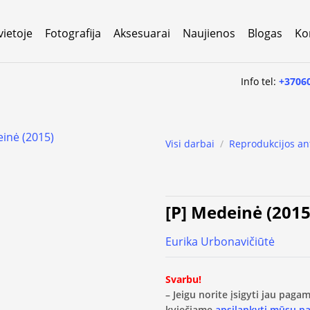
vietoje
Fotografija
Aksesuarai
Naujienos
Blogas
Ko
Info tel:
+3706
Visi darbai
/
Reprodukcijos an
[P] Medeinė (2015
Eurika Urbonavičiūtė
Svarbu!
– Jeigu norite įsigyti jau pag
kviečiame
apsilankyti mūsų p