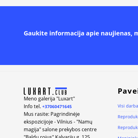
Gaukite informacija apie naujienas, 
Alternative:
Pave
Meno galerija "Luxart"
Info tel.
Visi darba
+37060471645
Mus rasite: Pagrindinėje
Reprodukc
ekspozicijoje - Vilnius - "Namų
Reprodukc
magija" salone prekybos centre
"Baldų rojus" Kalvarijų g. 125