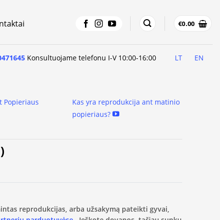
ntaktai
€
0.00
0471645
Konsultuojame telefonu I-V 10:00-16:00
LT
EN
t Popieriaus
Kas yra reprodukcija ant matinio
popieriaus?
)
amintas reprodukcijas, arba užsakymą pateikti gyvai,
artnerių parduotuvėse.
Ieškote dovanos, tačiau sunku