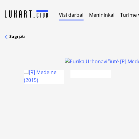
Skip
to
Visi darbai
Menininkai
Turime 
content
Sugrįžti