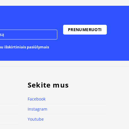
u išskirtiniais pasiūlymais
Sekite mus
Facebook
Instagram
Youtube