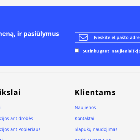
meną, ir pasiūlymus
Sutinku gauti naujienlaiškį s
ikslai
Klientams
i
Naujienos
ijos ant drobės
Kontaktai
ijos ant Popieriaus
Slapukų naudojimas