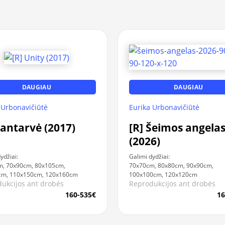
DAUGIAU
DAUGIAU
 Urbonavičiūtė
Eurika Urbonavičiūtė
Santarvė (2017)
[R] Šeimos angela
(2026)
ydžiai:
Galimi dydžiai:
m, 70x90cm, 80x105cm,
70x70cm, 80x80cm, 90x90cm,
cm, 110x150cm, 120x160cm
100x100cm, 120x120cm
ukcijos ant drobės
Reprodukcijos ant drobės
160-535€
16