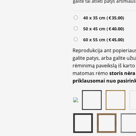
galite tai atlikti patys artimi
Alternative:
40 x 35 cm (
€
35.00
)
50 x 45 cm (
€
40.00
)
60 x 55 cm (
€
45.00
)
Reprodukcija ant popieriaus
galite patys, arba galite užs
rėminimą paveikslą iš karto 
matomas rėmo
storis nėra
priklausomai nuo pasirink