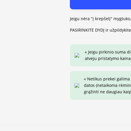
Jeigu nėra "į krepšelį" mygtuko
PASIRINKITE DYDĮ ir užpildykit
« Jeigu pirkinio suma d
atveju pristatymo kaina 
« Netikus prekei galima
datos (netaikoma rėminim
grąžinti ne daugiau kai