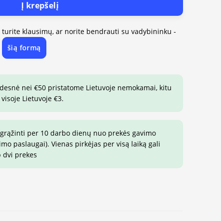
Į krepšelį
, turite klausimų, ar norite bendrauti su vadybininku -
šią formą
e
idesnė nei €50 pristatome Lietuvoje nemokamai, kitu
visoje Lietuvoje €3.
 grąžinti per 10 darbo dienų nuo prekės gavimo
o paslaugai). Vienas pirkėjas per visą laiką gali
p dvi prekes