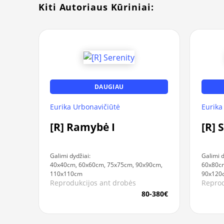
Kiti Autoriaus Kūriniai:
DAUGIAU
Eurika Urbonavičiūtė
Eurika
[R] Ramybė I
[R] 
Galimi dydžiai:
Galimi d
40x40cm, 60x60cm, 75x75cm, 90x90cm,
60x80c
110x110cm
90x120
Reprodukcijos ant drobės
Reprod
80-380€