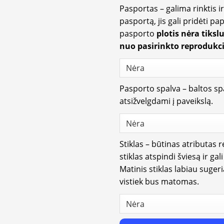
Pasportas – galima rinktis 
pasportą, jis gali pridėti p
pasporto
plotis nėra tiksl
nuo pasirinkto reprodukci
Pasporto spalva – baltos spa
atsižvelgdami į paveikslą.
Stiklas – būtinas atributas 
stiklas atspindi šviesą ir gal
Matinis stiklas labiau suger
vistiek bus matomas.