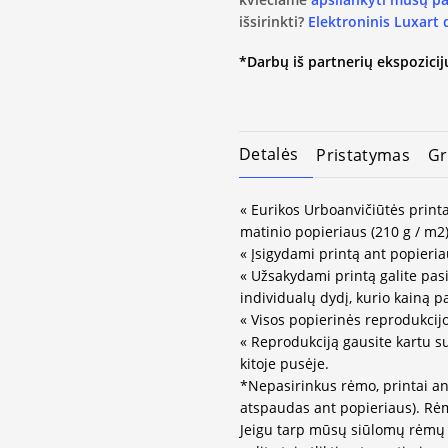
išsirinkti?
Elektroninis Luxart
*Darbų iš partnerių ekspozicijų
Detalės
Pristatymas
Gr
« Eurikos Urboanvičiūtės printa
matinio popieriaus (210 g / m2)
« Įsigydami printą ant popieria
« Užsakydami printą galite pasir
individualų dydį, kurio kainą 
« Visos popierinės reprodukcij
« Reprodukciją gausite kartu s
kitoje pusėje.
*Nepasirinkus rėmo, printai an
atspaudas ant popieriaus). Rėm
Jeigu tarp mūsų siūlomų rėmų 