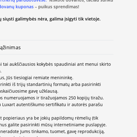
 dovanų kuponas
– puikus sprendimas!
 siųsti galimybės nėra, galima įsigyti tik vietoje.
ąžinimas
i tai aukščiausios kokybės spaudiniai ant menui skirto
.
us, Jūs tiesiogiai remiate menininkę.
inkti iš trijų standartinių formatų arba pasirinkti
paskaičiuosime gavę užklausą.
os numeruojamos ir tiražuojamos 250 kopijų tiražu.
u Luxart autentiškumo sertifikatu ir autorės parašu
t popieriaus yra be jokių papildomų rėmelių (tik
us galite pasirinkti mūsų internetiniame puslapyje.
neradote Jums tinkamo, tuomet, gavę reprodukciją,