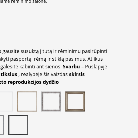
ausiame rėminimo salone.
 gausite susuktą į tutą ir rėminimu pasirūpinti
akyti pasportą, rėmą ir stiklą pas mus. Atlikus
galėsite kabinti ant sienos.
Svarbu
– Puslapyje
 tikslus
, realybėje šis vaizdas
skirsis
to reprodukcijos dydžio