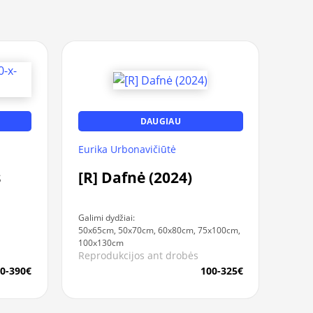
DAUGIAU
Eurika Urbonavičiūtė
s
[R] Dafnė (2024)
Galimi dydžiai:
50x65cm, 50x70cm, 60x80cm, 75x100cm,
100x130cm
Reprodukcijos ant drobės
0-390€
100-325€