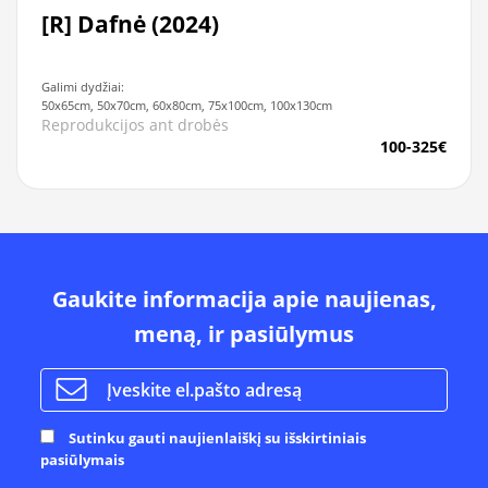
[R] Dafnė (2024)
Galimi dydžiai:
50x65cm, 50x70cm, 60x80cm, 75x100cm, 100x130cm
Reprodukcijos ant drobės
100-325€
Gaukite informacija apie naujienas,
meną, ir pasiūlymus
Sutinku gauti naujienlaiškį su išskirtiniais
pasiūlymais