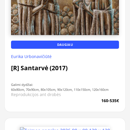
DAUGIAU
Eurika Urbonavičiūtė
[R] Santarvė (2017)
Galimi dydžiai:
60x80cm, 70x90cm, 80x105cm, 90x120cm, 110x150cm, 120x160cm
Reprodukcijos ant drobės
160-535€