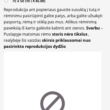
75 x 50 cm (
€
45.00
)
Reprodukcija ant popieriaus gausite susuktą į tutą ir
rėminimu pasirūpinti galite patys, arba galite užsakyti
pasportą, rėmą ir stiklą pas mus. Atlikus rėminimą
paveikslą iš karto galėsite kabinti ant sienos.
Svarbu
–
Puslapyje matomas rėmo
storis nėra tikslus
,
realybėje šis vaizdas
skirsis priklausomai nuo
pasirinkto reprodukcijos dydžio