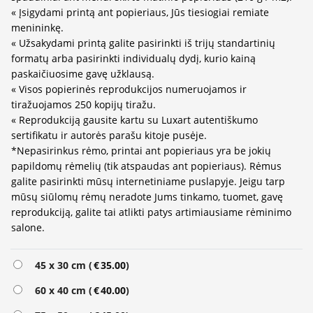
« Įsigydami printą ant popieriaus, Jūs tiesiogiai remiate
menininkę.
« Užsakydami printą galite pasirinkti iš trijų standartinių
formatų arba pasirinkti individualų dydį, kurio kainą
paskaičiuosime gavę užklausą.
« Visos popierinės reprodukcijos numeruojamos ir
tiražuojamos 250 kopijų tiražu.
« Reprodukciją gausite kartu su Luxart autentiškumo
sertifikatu ir autorės parašu kitoje pusėje.
*Nepasirinkus rėmo, printai ant popieriaus yra be jokių
papildomų rėmelių (tik atspaudas ant popieriaus). Rėmus
galite pasirinkti mūsų internetiniame puslapyje. Jeigu tarp
mūsų siūlomų rėmų neradote Jums tinkamo, tuomet, gavę
reprodukciją, galite tai atlikti patys artimiausiame rėminimo
salone.
Alternative:
45 x 30 cm (
€
35.00
)
60 x 40 cm (
€
40.00
)