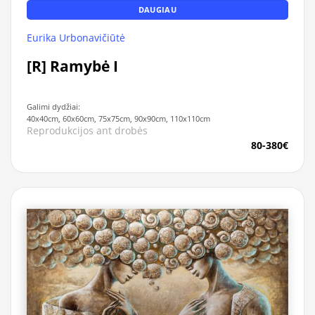
DAUGIAU
Eurika Urbonavičiūtė
[R] Ramybė I
Galimi dydžiai:
40x40cm, 60x60cm, 75x75cm, 90x90cm, 110x110cm
Reprodukcijos ant drobės
80-380€