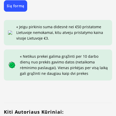
šią formą
« Jeigu pirkinio suma didesnė nei €50 pristatome
Lietuvoje nemokamai, kitu atveju pristatymo kaina
visoje Lietuvoje €3.
« Netikus prekei galima grąžinti per 10 darbo
dienų nuo prekės gavimo datos (netaikoma
rėminimo paslaugai). Vienas pirkėjas per visą laiką
gali grąžinti ne daugiau kaip dvi prekes
Kiti Autoriaus Kūriniai: