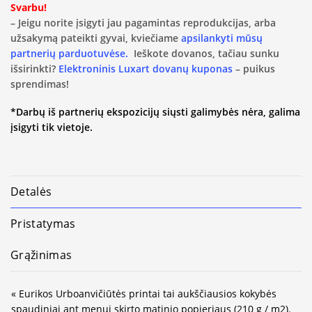
Svarbu!
– Jeigu norite įsigyti jau pagamintas reprodukcijas, arba
užsakymą pateikti gyvai, kviečiame
apsilankyti mūsų
partnerių parduotuvėse.
Ieškote dovanos, tačiau sunku
išsirinkti?
Elektroninis Luxart dovanų kuponas
– puikus
sprendimas!
*Darbų iš partnerių ekspozicijų siųsti galimybės nėra, galima
įsigyti tik vietoje.
Detalės
Pristatymas
Grąžinimas
« Eurikos Urboanvičiūtės printai tai aukščiausios kokybės
spaudiniai ant menui skirto matinio popieriaus (210 g / m2).