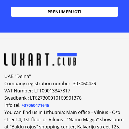
Alternative:
UAB "Dejna"
Company registration number: 303060429
VAT Number: LT100013347817
Swedbank : LT627300010160901376
Info tel.
+37060471645
You can find us in Lithuania: Main office - Vilnius - Ozo
street 4, 1st floor or Vilnius - "Namu Magija" showroom
at "Baldų rojus" shopping center, Kalvarijų street 125.