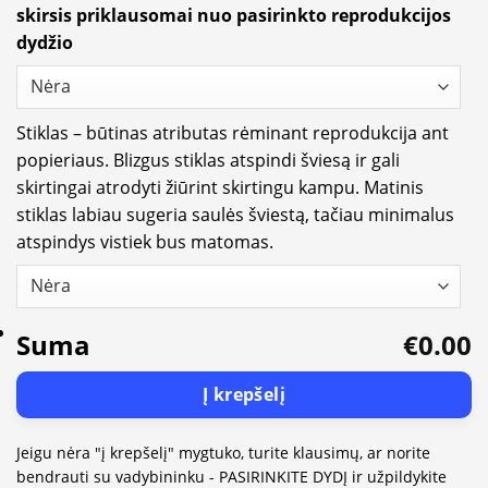
skirsis priklausomai nuo pasirinkto reprodukcijos
dydžio
Stiklas – būtinas atributas rėminant reprodukcija ant
popieriaus. Blizgus stiklas atspindi šviesą ir gali
skirtingai atrodyti žiūrint skirtingu kampu. Matinis
stiklas labiau sugeria saulės šviestą, tačiau minimalus
atspindys vistiek bus matomas.
Suma
€0.00
Į krepšelį
Jeigu nėra "į krepšelį" mygtuko, turite klausimų, ar norite
bendrauti su vadybininku - PASIRINKITE DYDĮ ir užpildykite