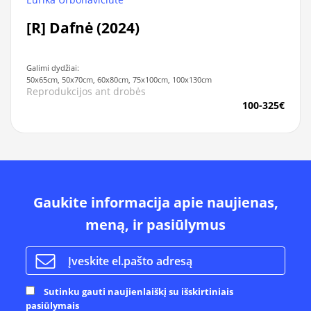
[R] Dafnė (2024)
Galimi dydžiai:
50x65cm, 50x70cm, 60x80cm, 75x100cm, 100x130cm
Reprodukcijos ant drobės
100-325€
Gaukite informacija apie naujienas,
meną, ir pasiūlymus
Sutinku gauti naujienlaiškį su išskirtiniais
pasiūlymais