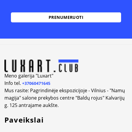
Alternative:
Meno galerija "Luxart"
Info tel.
+37060471645
Mus rasite: Pagrindinėje ekspozicijoje - Vilnius - "Namų
magija" salone prekybos centre "Baldų rojus" Kalvarijų
g. 125 antrajame aukšte.
Paveikslai