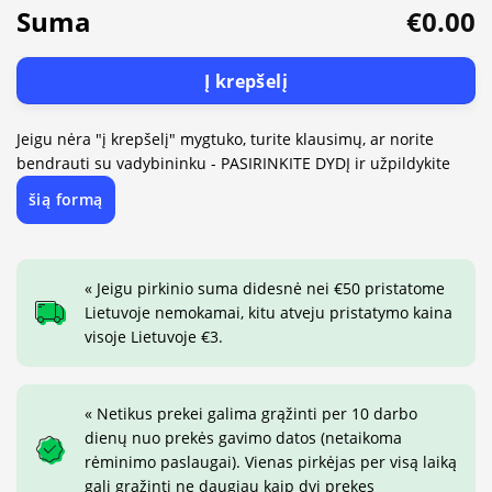
Suma
€0.00
Į krepšelį
Jeigu nėra "į krepšelį" mygtuko, turite klausimų, ar norite
bendrauti su vadybininku - PASIRINKITE DYDĮ ir užpildykite
šią formą
« Jeigu pirkinio suma didesnė nei €50 pristatome
Lietuvoje nemokamai, kitu atveju pristatymo kaina
visoje Lietuvoje €3.
« Netikus prekei galima grąžinti per 10 darbo
dienų nuo prekės gavimo datos (netaikoma
rėminimo paslaugai). Vienas pirkėjas per visą laiką
gali grąžinti ne daugiau kaip dvi prekes