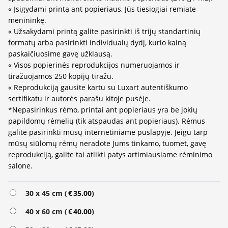
« Įsigydami printą ant popieriaus, Jūs tiesiogiai remiate
menininkę.
« Užsakydami printą galite pasirinkti iš trijų standartinių
formatų arba pasirinkti individualų dydį, kurio kainą
paskaičiuosime gavę užklausą.
« Visos popierinės reprodukcijos numeruojamos ir
tiražuojamos 250 kopijų tiražu.
« Reprodukciją gausite kartu su Luxart autentiškumo
sertifikatu ir autorės parašu kitoje pusėje.
*Nepasirinkus rėmo, printai ant popieriaus yra be jokių
papildomų rėmelių (tik atspaudas ant popieriaus). Rėmus
galite pasirinkti mūsų internetiniame puslapyje. Jeigu tarp
mūsų siūlomų rėmų neradote Jums tinkamo, tuomet, gavę
reprodukciją, galite tai atlikti patys artimiausiame rėminimo
salone.
Alternative:
30 x 45 cm (
€
35.00
)
40 x 60 cm (
€
40.00
)