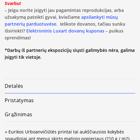
Svarbu!
– Jeigu norite įsigyti jau pagamintas reprodukcijas, arba
užsakymą pateikti gyvai, kviečiame
apsilankyti mūsų
partnerių parduotuvėse.
Ieškote dovanos, tačiau sunku
išsirinkti?
Elektroninis Luxart dovanų kuponas
– puikus
sprendimas!
*Darbų iš partnerių ekspozicijų siųsti galimybės nėra, galima
įsigyti tik vietoje.
Detalės
Pristatymas
Grąžinimas
« Eurikos Urboanvičiūtės printai tai aukščiausios kokybės
spaudiniai ant menui skirto matinio popieriaus (210 g / m2).