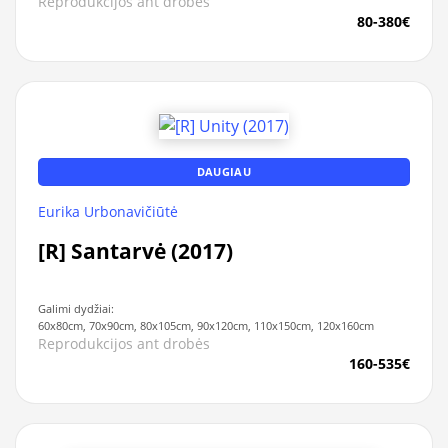
Reprodukcijos ant drobės
80-380€
DAUGIAU
Eurika Urbonavičiūtė
[R] Santarvė (2017)
Galimi dydžiai:
60x80cm, 70x90cm, 80x105cm, 90x120cm, 110x150cm, 120x160cm
Reprodukcijos ant drobės
160-535€