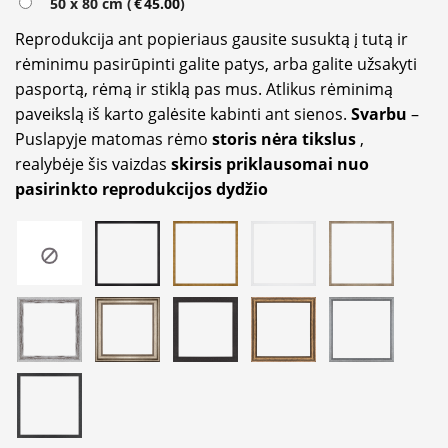
50 x 80 cm (
€
45.00
)
Reprodukcija ant popieriaus gausite susuktą į tutą ir
rėminimu pasirūpinti galite patys, arba galite užsakyti
pasportą, rėmą ir stiklą pas mus. Atlikus rėminimą
paveikslą iš karto galėsite kabinti ant sienos.
Svarbu
–
Puslapyje matomas rėmo
storis nėra tikslus
,
realybėje šis vaizdas
skirsis priklausomai nuo
pasirinkto reprodukcijos dydžio