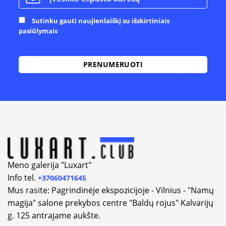
Sutinku gauti naujienlaiškį su išskirtiniais
pasiūlymais
Alternative:
Meno galerija "Luxart"
Info tel.
+37060471645
Mus rasite: Pagrindinėje ekspozicijoje - Vilnius - "Namų
magija" salone prekybos centre "Baldų rojus" Kalvarijų
g. 125 antrajame aukšte.