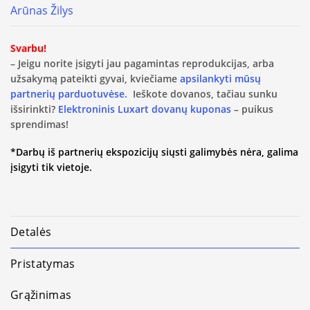
Arūnas Žilys
Svarbu!
– Jeigu norite įsigyti jau pagamintas reprodukcijas, arba
užsakymą pateikti gyvai, kviečiame
apsilankyti mūsų
partnerių parduotuvėse.
Ieškote dovanos, tačiau sunku
išsirinkti?
Elektroninis Luxart dovanų kuponas
– puikus
sprendimas!
*Darbų iš partnerių ekspozicijų siųsti galimybės nėra, galima
įsigyti tik vietoje.
Detalės
Pristatymas
Grąžinimas