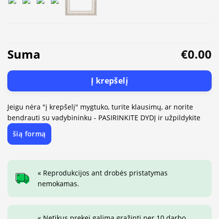
Suma
€0.00
Į krepšelį
Jeigu nėra "į krepšelį" mygtuko, turite klausimų, ar norite
bendrauti su vadybininku - PASIRINKITE DYDĮ ir užpildykite
šią formą
« Reprodukcijos ant drobės pristatymas
nemokamas.
« Netikus prekei galima grąžinti per 10 darbo