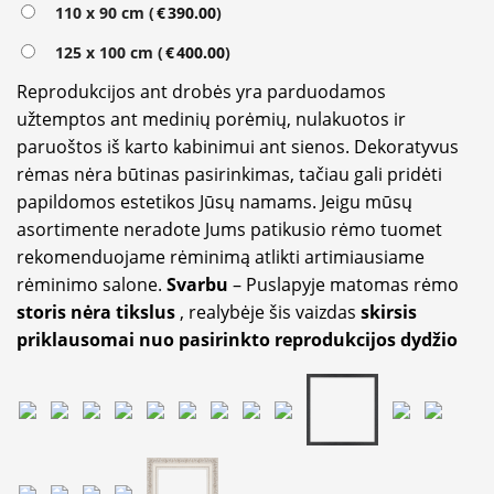
110 x 90 cm (
€
390.00
)
125 x 100 cm (
€
400.00
)
Reprodukcijos ant drobės yra parduodamos
užtemptos ant medinių porėmių, nulakuotos ir
paruoštos iš karto kabinimui ant sienos. Dekoratyvus
rėmas nėra būtinas pasirinkimas, tačiau gali pridėti
papildomos estetikos Jūsų namams. Jeigu mūsų
asortimente neradote Jums patikusio rėmo tuomet
rekomenduojame rėminimą atlikti artimiausiame
rėminimo salone.
Svarbu
– Puslapyje matomas rėmo
storis nėra tikslus
, realybėje šis vaizdas
skirsis
priklausomai nuo pasirinkto reprodukcijos dydžio