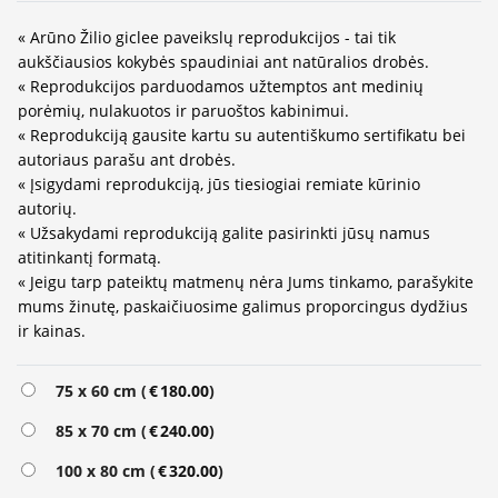
« Arūno Žilio giclee paveikslų reprodukcijos - tai tik
aukščiausios kokybės spaudiniai ant natūralios drobės.
« Reprodukcijos parduodamos užtemptos ant medinių
porėmių, nulakuotos ir paruoštos kabinimui.
« Reprodukciją gausite kartu su autentiškumo sertifikatu bei
autoriaus parašu ant drobės.
« Įsigydami reprodukciją, jūs tiesiogiai remiate kūrinio
autorių.
« Užsakydami reprodukciją galite pasirinkti jūsų namus
atitinkantį formatą.
« Jeigu tarp pateiktų matmenų nėra Jums tinkamo, parašykite
mums žinutę, paskaičiuosime galimus proporcingus dydžius
ir kainas.
Alternative:
75 x 60 cm (
€
180.00
)
85 x 70 cm (
€
240.00
)
100 x 80 cm (
€
320.00
)