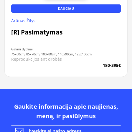
DAUGIAU
Arūnas Žilys
[R] Pasimatymas
Galimi dydžiai:
75x60cm, 85x70cm, 100x80cm, 110x90cm, 125x100cm
Reprodukcijos ant drobės
180-395€
Gaukite informacija apie naujienas,
meną, ir pasiūlymus