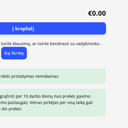
€0.00
Į krepšelį
, turite klausimų, ar norite bendrauti su vadybininku -
šią formą
e
drobės pristatymas nemokamas.
 grąžinti per 10 darbo dienų nuo prekės gavimo
o paslaugai). Vienas pirkėjas per visą laiką gali
p dvi prekes