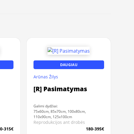
DAUGIAU
Arūnas Žilys
[R] Pasimatymas
Galimi dydžiai:
75x60cm, 85x70cm, 100x80cm,
110x90cm, 125x100cm
Reprodukcijos ant drobės
0-315€
180-395€