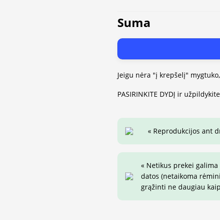
Suma
Jeigu nėra "į krepšelį" mygtuko
PASIRINKITE DYDĮ ir užpildykit
« Reprodukcijos ant 
« Netikus prekei galima
datos (netaikoma rėminim
grąžinti ne daugiau kai