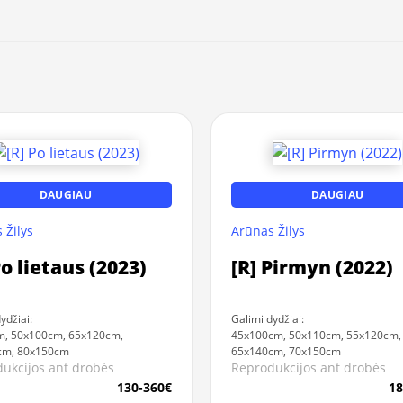
DAUGIAU
DAUGIAU
 Žilys
Arūnas Žilys
Po lietaus (2023)
[R] Pirmyn (2022)
ydžiai:
Galimi dydžiai:
m, 50x100cm, 65x120cm,
45x100cm, 50x110cm, 55x120cm,
cm, 80x150cm
65x140cm, 70x150cm
ukcijos ant drobės
Reprodukcijos ant drobės
130-360€
18