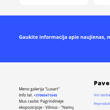
Gaukite informacija apie naujienas, 
Alternative:
Pave
Meno galerija "Luxart"
Info tel.
Visi darba
+37060471645
Mus rasite: Pagrindinėje
Reprodukc
ekspozicijoje - Vilnius - "Namų