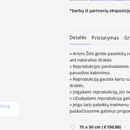
*Darbų iš partnerių ekspozicijų
Detalės
Pristatymas
Gr
« Arūno Žilio giclee paveikslų 
ant natūralios drobės.
« Reprodukcijos parduodamos 
paruoštos kabinimui.
« Reprodukciją gausite kartu s
drobės.
« Įsigydami reprodukciją, jūs ti
« Užsakydami reprodukciją gali
« Jeigu tarp pateiktų matmenų
paskaičiuosime galimus propor
Alternative:
75 x 50 cm (
€
150.00
)