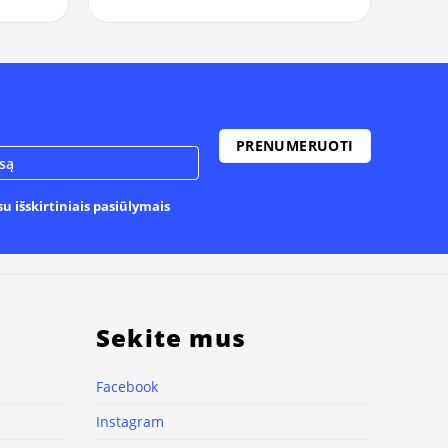
u išskirtiniais pasiūlymais
Sekite mus
Facebook
Instagram