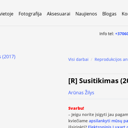
vietoje
Fotografija
Aksesuarai
Naujienos
Blogas
Ko
Info tel:
+3706
Visi darbai
/
Reprodukcijos an
[R] Susitikimas (2
Arūnas Žilys
Svarbu!
– Jeigu norite įsigyti jau pag
kviečiame
apsilankyti mūsų p
išsirinkti?
Elektroninis Luxart