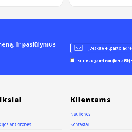
meną, ir pasiūlymus
Sutinku gauti naujienlaiškį s
ikslai
Klientams
i
Naujienos
ijos ant drobės
Kontaktai