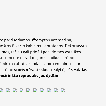
yra parduodamos užtemptos ant medinių
oštos iš karto kabinimui ant sienos. Dekoratyvus
imas, tačiau gali pridėti papildomos estetikos
sortimente neradote Jums patikusio rėmo
inimą atlikti artimiausiame rėminimo salone.
as rėmo
storis nėra tikslus
, realybėje šis vaizdas
pasirinkto reprodukcijos dydžio