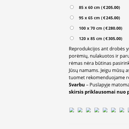
85 x 60 cm (
€
205.00
)
95 x 65 cm (
€
245.00
)
100 x 70 cm (
€
280.00
)
120 x 85 cm (
€
305.00
)
Reprodukcijos ant drobės 
porėmių, nulakuotos ir paru
rėmas nėra būtinas pasirink
Jūsų namams. Jeigu mūsų a
tuomet rekomenduojame rėm
Svarbu
– Puslapyje matom
skirsis priklausomai nuo 