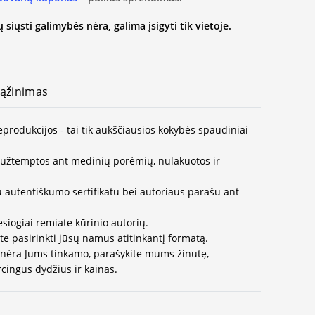
 siųsti galimybės nėra, galima įsigyti tik vietoje.
ąžinimas
reprodukcijos - tai tik aukščiausios kokybės spaudiniai
užtemptos ant medinių porėmių, nulakuotos ir
u autentiškumo sertifikatu bei autoriaus parašu ant
esiogiai remiate kūrinio autorių.
te pasirinkti jūsų namus atitinkantį formatą.
 nėra Jums tinkamo, parašykite mums žinutę,
cingus dydžius ir kainas.