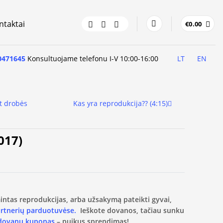
ntaktai
€
0.00
0471645
Konsultuojame telefonu I-V 10:00-16:00
LT
EN
t drobės
Kas yra reprodukcija?? (4:15)
017)
amintas reprodukcijas, arba užsakymą pateikti gyvai,
artnerių parduotuvėse.
Ieškote dovanos, tačiau sunku
 dovanų kuponas
– puikus sprendimas!