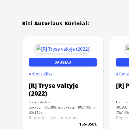
Kiti Autoriaus Kūriniai:
DAUGIAU
Arūnas Žilys
Arūnas
[R] Tryse valtyje
[R] 
(2022)
Galimi dydžiai:
Galimi d
55x70cm, 65x80cm, 70x90cm, 80x100cm,
40x80c
90x110cm
75x140
Reprodukcijos ant drobės
Reprod
155-350€