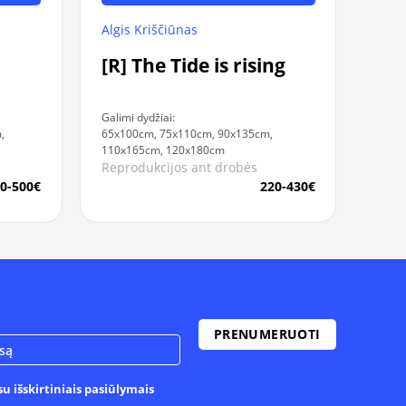
Algis Kriščiūnas
[R] The Tide is rising
Galimi dydžiai:
,
65x100cm, 75x110cm, 90x135cm,
110x165cm, 120x180cm
Reprodukcijos ant drobės
0-500€
220-430€
u išskirtiniais pasiūlymais