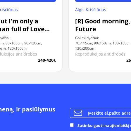
Algis Kriščiūnas
Kriščiūnas
[R] Good morning,
But I’m only a
Future
n full of Love
 Fear
Galimi dydžiai:
ydžiai:
70x115cm, 90x150cm, 100x165cm
cm, 80x105cm, 90x120cm,
120x200cm
5cm, 120x160cm
Reprodukcijos ant drobės
ukcijos ant drobės
25
240-420€
meną, ir pasiūlymus
Sutinku gauti naujienlaiškį s