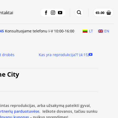
ntaktai
€
0.00
45
Konsultuojame telefonu I-V 10:00-16:00
LT
EN
t drobės
Kas yra reprodukcija?? (4:15)
he City
amintas reprodukcijas, arba užsakymą pateikti gyvai,
artnerių parduotuvėse.
Ieškote dovanos, tačiau sunku
 dovanų kuponas
– puikus sprendimas!