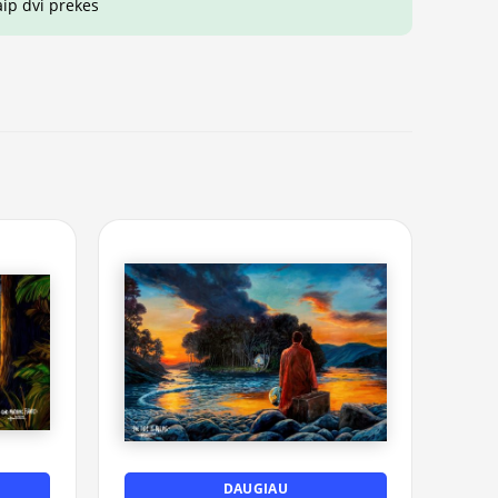
aip dvi prekes
DAUGIAU