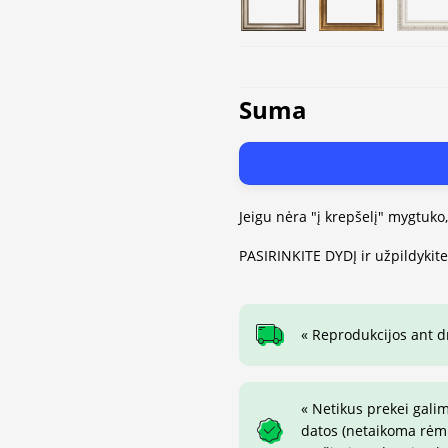
Suma
Jeigu nėra "į krepšelį" mygtuko
PASIRINKITE DYDĮ ir užpildykit
« Reprodukcijos ant 
« Netikus prekei gali
datos (netaikoma rėmin