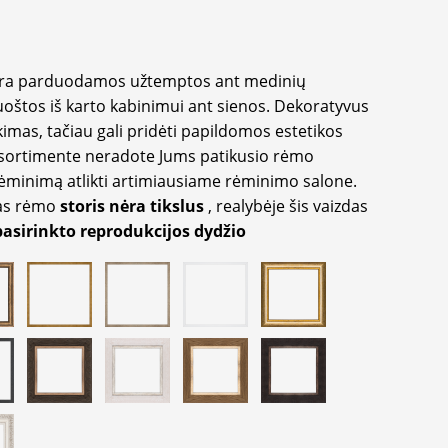
yra parduodamos užtemptos ant medinių
oštos iš karto kabinimui ant sienos. Dekoratyvus
imas, tačiau gali pridėti papildomos estetikos
sortimente neradote Jums patikusio rėmo
inimą atlikti artimiausiame rėminimo salone.
as rėmo
storis nėra tikslus
, realybėje šis vaizdas
pasirinkto reprodukcijos dydžio