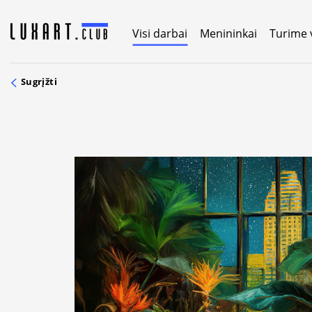
Skip
to
Visi darbai
Menininkai
Turime 
content
Sugrįžti