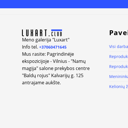
Alternative:
Pave
Meno galerija "Luxart"
Info tel.
Visi darba
+37060471645
Mus rasite: Pagrindinėje
Reprodukc
ekspozicijoje - Vilnius - "Namų
Reprodukc
magija" salone prekybos centre
"Baldų rojus" Kalvarijų g. 125
Meninink
antrajame aukšte.
Kelionių 