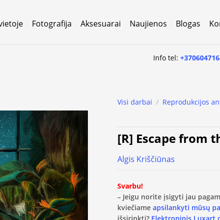
vietoje
Fotografija
Aksesuarai
Naujienos
Blogas
Ko
Info tel:
+370604716
Visi darbai
/
Reprodukcijos an
[R] Escape from t
Algis Kriščiūnas
Svarbu!
– Jeigu norite įsigyti jau pag
kviečiame
apsilankyti mūsų p
išsirinkti?
Elektroninis Luxart