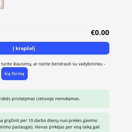
€0.00
Į krepšelį
, turite klausimų, ar norite bendrauti su vadybininku -
šią formą
e
drobės pristatymas Lietuvoje nemokamas.
ma grąžinti per 10 darbo dienų nuo prekės gavimo
imo paslaugai). Vienas pirkėjas per visą laiką gali