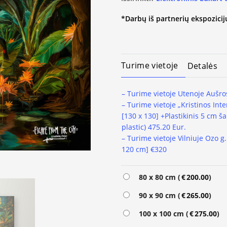
*Darbų iš partnerių ekspozicijų
Turime vietoje
Detalės
– Turime vietoje Utenoje Aušros
– Turime vietoje „Kristinos Inte
[130 x 130] +Plastikinis 5 cm
plastic) 475.20
Eur.
– Turime vietoje Vilniuje Ozo g
120 cm] €320
Alternative:
80 x 80 cm (
€
200.00
)
90 x 90 cm (
€
265.00
)
100 x 100 cm (
€
275.00
)