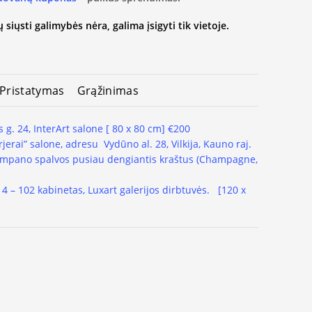
 siųsti galimybės nėra, galima įsigyti tik vietoje.
Pristatymas
Grąžinimas
 g. 24, InterArt salone [ 80 x 80 cm] €200
rjerai” salone, adresu Vydūno al. 28, Vilkija, Kauno raj.
 šampano spalvos pusiau dengiantis kraštus (Champagne,
. 4 – 102 kabinetas, Luxart galerijos dirbtuvės. [120 x