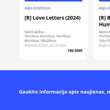
Algis Kriščiūnas
Algis 
[R] Love Letters (2024)
[R] 
Huma
and
Galimi dydžiai:
Galimi d
50x100cm, 60x120cm, 70x140cm,
75x100
80x160cm, 100x200cm
100x13
Reprodukcijos ant drobės
Reprod
190-500€
Gaukite informacija apie naujienas, 