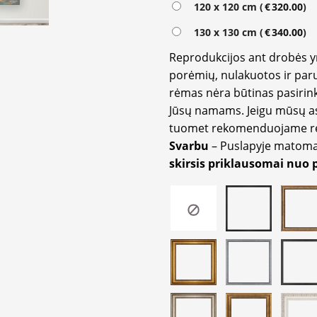
120 x 120 cm (
€
320.00
)
130 x 130 cm (
€
340.00
)
Reprodukcijos ant drobės 
porėmių, nulakuotos ir paru
rėmas nėra būtinas pasirink
Jūsų namams. Jeigu mūsų a
tuomet rekomenduojame rėm
Svarbu
– Puslapyje matom
skirsis priklausomai nuo 