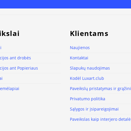
ikslai
Klientams
i
Naujienos
ijos ant drobės
Kontaktai
ijos ant Popieriaus
Slapukų naudojimas
ai
Kodėl Luxart.club
žemėlapiai
Paveikslų pristatymas ir grąži
Privatumo politika
Sąlygos ir įsipareigojimai
Paveikslas kaip interjero detalė