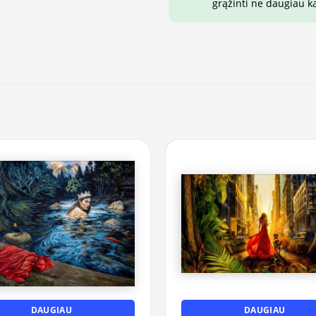
grąžinti ne daugiau k
DAUGIAU
DAUGIAU