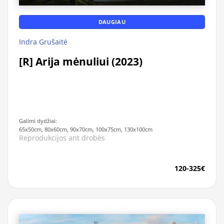
DAUGIAU
Indra Grušaitė
[R] Arija mėnuliui (2023)
Galimi dydžiai:
65x50cm, 80x60cm, 90x70cm, 100x75cm, 130x100cm
Reprodukcijos ant drobės
120-325€