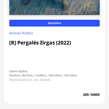
DAUGIAU
Arūnas Rutkus
[R] Pergalės žirgas (2022)
Galimi dydžiai:
65x50cm, 90x70cm, 115x90cm, 130x100cm, 155x120cm
Reprodukcijos ant drobės
205-1000€