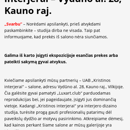
Kauno raj.
„Svarbu”
– Norėdami apsilankyti, prieš atvykdami
paskambinkite – studija dirba ne visada. Taip pat
informuojame, kad prekės iš salono nėra siunčiamos.
Galima iš karto įsigyti ekspozicijoje esančias prekes arba
pateikti sakymą gyvai atvykus.
Kviečiame apsilankyti mūsų partnerių – UAB „Kristinos
interjerai“ – salone, adresu Vydūno al. 28, Kauno raj., Vilkijoje.
Čia galėsite gyvai pamatyti „Luxart.club“ parduodamas
reprodukcijas bei, jei pageidaujate, įsigyti jus dominančią
vietoje. Kadangi „Kristinos interjerai“ yra interjero dizaino
studija, turėsite progą gauti profesionalių patarimų dėl
paveikslų dydžio ar motyvų pasirinkimo. Atkreipiame dėmesį,
kad kainos perkant šiame salone ar mūsų galerijoje yra