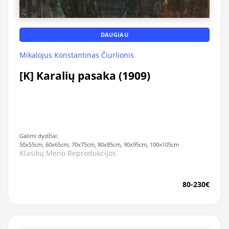
DAUGIAU
Mikalojus Konstantinas Čiurlionis
[K] Karalių pasaka (1909)
Galimi dydžiai:
50x55cm, 60x65cm, 70x75cm, 80x85cm, 90x95cm, 100x105cm
Klasikų Meno Reprodukcijos
80-230€