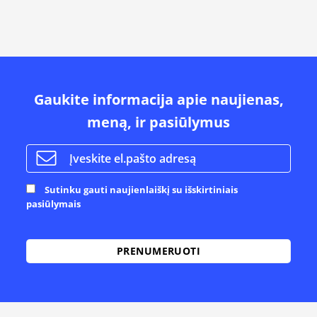
Gaukite informacija apie naujienas,
meną, ir pasiūlymus
Sutinku gauti naujienlaiškį su išskirtiniais
pasiūlymais
Alternative: