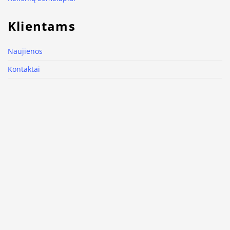
Klientams
Naujienos
Kontaktai
Slapukų naudojimas
Kodėl Luxart.club
Paveikslų pristatymas ir grąžinimas
Privatumo politika
Sąlygos ir įsipareigojimai
Paveikslas kaip interjero detalė
Sekite mus
Facebook