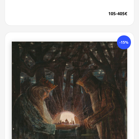
105-405€
-15%