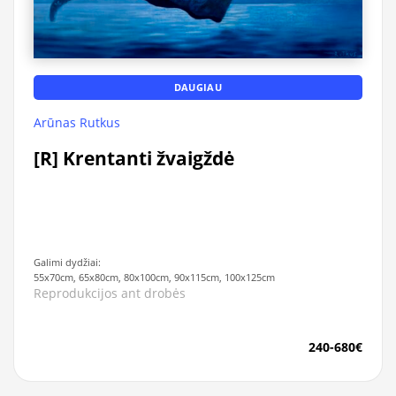
DAUGIAU
Arūnas Rutkus
[R] Krentanti žvaigždė
Galimi dydžiai:
55x70cm, 65x80cm, 80x100cm, 90x115cm, 100x125cm
Reprodukcijos ant drobės
240-680€