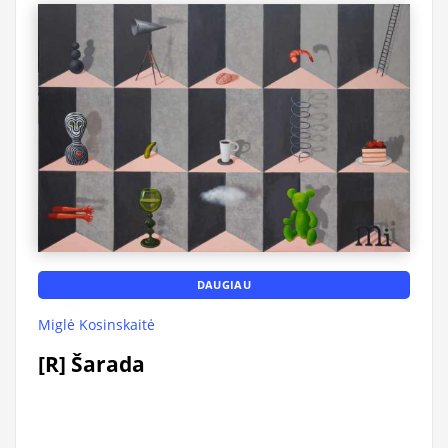
DAUGIAU
Miglė Kosinskaitė
[R] Šarada