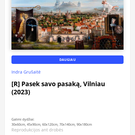
DAUGIAU
Indra Grušaitė
[R] Pasek savo pasaką, Vilniau
(2023)
Galimi dydžiai:
30x60cm, 45x90cm, 60x120cm, 70x140cm, 90x180cm
Reprodukcijos ant drobės