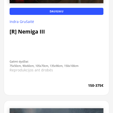
DAUGIAU
Indra Grušaitė
[R] Nemiga III
Galimi dydžiai:
75x50cm, 90x60cm, 105x70cm, 135x90cm, 150x100cm
Reprodukcijos ant drobės
150-375€