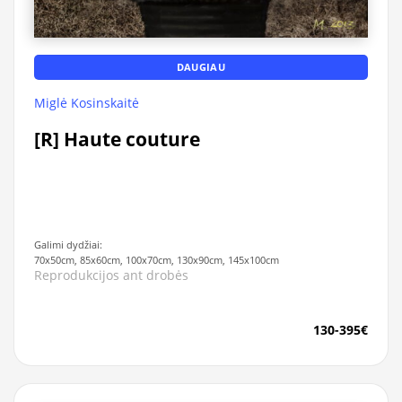
DAUGIAU
Miglė Kosinskaitė
[R] Haute couture
Galimi dydžiai:
70x50cm, 85x60cm, 100x70cm, 130x90cm, 145x100cm
Reprodukcijos ant drobės
130-395€