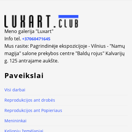
Meno galerija "Luxart"
Info tel.
+37060471645
Mus rasite: Pagrindinėje ekspozicijoje - Vilnius - "Namų
magija" salone prekybos centre "Baldų rojus" Kalvarijų
g. 125 antrajame aukšte.
Paveikslai
Visi darbai
Reprodukcijos ant drobės
Reprodukcijos ant Popieriaus
Menininkai
Kelionių žemėlapiai