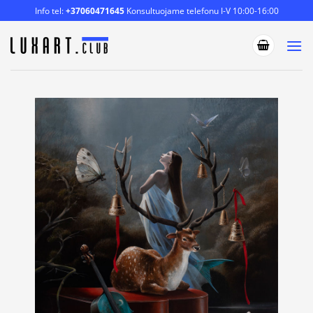
Skip
Info tel:
+37060471645
Konsultuojame telefonu I-V 10:00-16:00
to
content