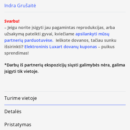
Indra Grušaitė
Svarbu!
– Jeigu norite įsigyti jau pagamintas reprodukcijas, arba
užsakymą pateikti gyvai, kviečiame
apsilankyti mūsų
partnerių parduotuvėse.
Ieškote dovanos, tačiau sunku
išsirinkti?
Elektroninis Luxart dovanų kuponas
– puikus
sprendimas!
*Darbų iš partnerių ekspozicijų siųsti galimybės nėra, galima
įsigyti tik vietoje.
Turime vietoje
Detalės
Pristatymas