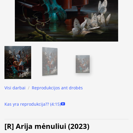
Visi darbai
/
Reprodukcijos ant drobės
Kas yra reprodukcija?? (4:15)
[R] Arija mėnuliui (2023)