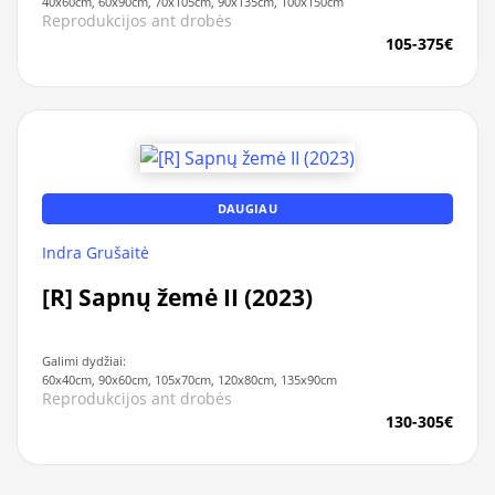
40x60cm, 60x90cm, 70x105cm, 90x135cm, 100x150cm
Reprodukcijos ant drobės
105-375€
DAUGIAU
Indra Grušaitė
[R] Sapnų žemė II (2023)
Galimi dydžiai:
60x40cm, 90x60cm, 105x70cm, 120x80cm, 135x90cm
Reprodukcijos ant drobės
130-305€