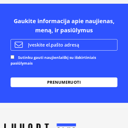
Gaukite informacija apie naujienas,
meną, ir pasiūlymus
Sutinku gauti naujienlaiškį su išskirtiniais
pasiūlymais
Alternative: