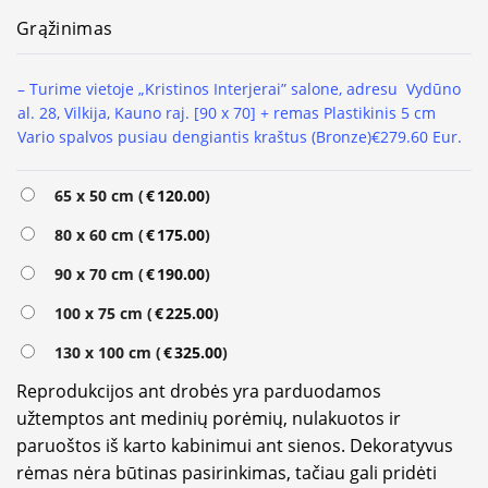
Grąžinimas
– Turime vietoje „Kristinos Interjerai” salone, adresu Vydūno
al. 28, Vilkija, Kauno raj. [90 x 70] + remas Plastikinis 5 cm
Vario spalvos pusiau dengiantis kraštus (Bronze)
€279.60 Eur.
Alternative:
65 x 50 cm (
€
120.00
)
80 x 60 cm (
€
175.00
)
90 x 70 cm (
€
190.00
)
100 x 75 cm (
€
225.00
)
130 x 100 cm (
€
325.00
)
Reprodukcijos ant drobės yra parduodamos
užtemptos ant medinių porėmių, nulakuotos ir
paruoštos iš karto kabinimui ant sienos. Dekoratyvus
rėmas nėra būtinas pasirinkimas, tačiau gali pridėti