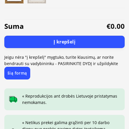
Suma
€0.00
Į krepšelį
Jeigu nėra "į krepšelį" mygtuko, turite klausimų, ar norite
bendrauti su vadybininku - PASIRINKITE DYDĮ ir užpildykite
šią formą
« Reprodukcijos ant drobės Lietuvoje pristatymas
nemokamas.
« Netikus prekei galima grąžinti per 10 darbo
dienų nuo prekės gavimo datos (netaikoma