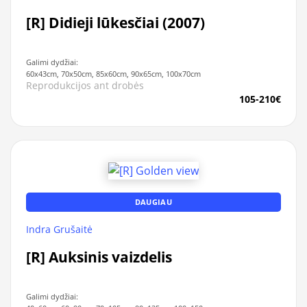
[R] Didieji lūkesčiai (2007)
Galimi dydžiai:
60x43cm, 70x50cm, 85x60cm, 90x65cm, 100x70cm
Reprodukcijos ant drobės
105-210€
DAUGIAU
Indra Grušaitė
[R] Auksinis vaizdelis
Galimi dydžiai: