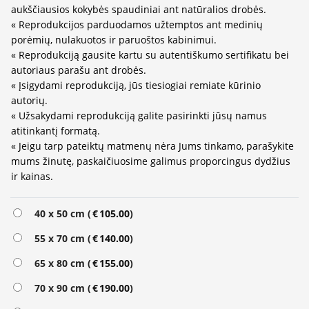
aukščiausios kokybės spaudiniai ant natūralios drobės.
« Reprodukcijos parduodamos užtemptos ant medinių
porėmių, nulakuotos ir paruoštos kabinimui.
« Reprodukciją gausite kartu su autentiškumo sertifikatu bei
autoriaus parašu ant drobės.
« Įsigydami reprodukciją, jūs tiesiogiai remiate kūrinio
autorių.
« Užsakydami reprodukciją galite pasirinkti jūsų namus
atitinkantį formatą.
« Jeigu tarp pateiktų matmenų nėra Jums tinkamo, parašykite
mums žinutę, paskaičiuosime galimus proporcingus dydžius
ir kainas.
Alternative:
40 x 50 cm (
€
105.00
)
55 x 70 cm (
€
140.00
)
65 x 80 cm (
€
155.00
)
70 x 90 cm (
€
190.00
)