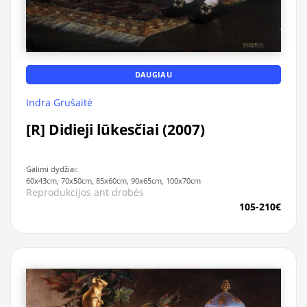
DAUGIAU
Indra Grušaitė
[R] Didieji lūkesčiai (2007)
Galimi dydžiai:
60x43cm, 70x50cm, 85x60cm, 90x65cm, 100x70cm
Reprodukcijos ant drobės
105-210€