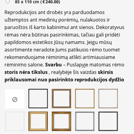
85 x 110 cm (
€
240.00
)
Reprodukcijos ant drobės yra parduodamos
užtemptos ant medinių porėmių, nulakuotos ir
paruoštos iš karto kabinimui ant sienos. Dekoratyvus
rėmas nėra būtinas pasirinkimas, tačiau gali pridėti
papildomos estetikos Jūsų namams. Jeigu mūsų
asortimente neradote Jums patikusio rėmo tuomet
rekomenduojame rėminimą atlikti artimiausiame
rėminimo salone.
Svarbu
– Puslapyje matomas rėmo
storis nėra tikslus
, realybėje šis vaizdas
skirsis
priklausomai nuo pasirinkto reprodukcijos dydžio