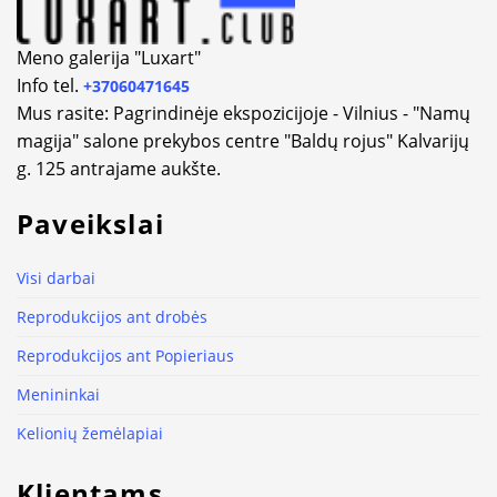
Meno galerija "Luxart"
Info tel.
+37060471645
Mus rasite: Pagrindinėje ekspozicijoje - Vilnius - "Namų
magija" salone prekybos centre "Baldų rojus" Kalvarijų
g. 125 antrajame aukšte.
Paveikslai
Visi darbai
Reprodukcijos ant drobės
Reprodukcijos ant Popieriaus
Menininkai
Kelionių žemėlapiai
Klientams