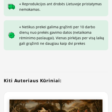
« Reprodukcijos ant drobės Lietuvoje pristatymas
nemokamas.
« Netikus prekei galima grąžinti per 10 darbo
dienų nuo prekės gavimo datos (netaikoma
rėminimo paslaugai). Vienas pirkėjas per visą laiką
gali grąžinti ne daugiau kaip dvi prekes
Kiti Autoriaus Kūriniai: