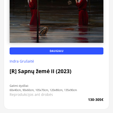
DAUGIAU
Indra Grušaitė
[R] Sapnų žemė II (2023)
Galimi dydžiai:
60x40cm, 90x60cm, 105x70cm, 120x80cm, 135x90cm
Reprodukcijos ant drobės
130-305€