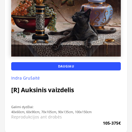
DAUGIAU
Indra Grušaitė
[R] Auksinis vaizdelis
Galimi dydžiai:
40x60cm, 60x90cm, 70x105cm, 90x135cm, 100x150cm
Reprodukcijos ant drobės
105-375€