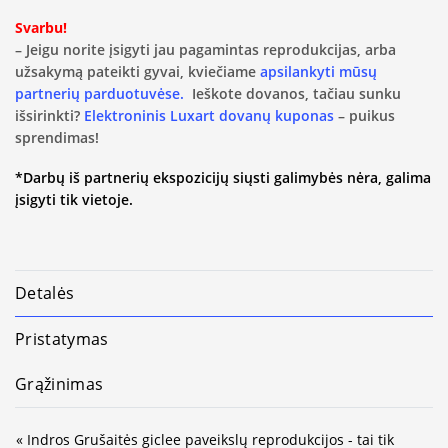
Svarbu!
– Jeigu norite įsigyti jau pagamintas reprodukcijas, arba
užsakymą pateikti gyvai, kviečiame
apsilankyti mūsų
partnerių parduotuvėse.
Ieškote dovanos, tačiau sunku
išsirinkti?
Elektroninis Luxart dovanų kuponas
– puikus
sprendimas!
*Darbų iš partnerių ekspozicijų siųsti galimybės nėra, galima
įsigyti tik vietoje.
Detalės
Pristatymas
Grąžinimas
« Indros Grušaitės giclee paveikslų reprodukcijos - tai tik