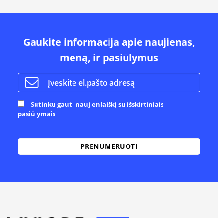
Gaukite informacija apie naujienas,
meną, ir pasiūlymus
Sutinku gauti naujienlaiškį su išskirtiniais
pasiūlymais
Alternative: