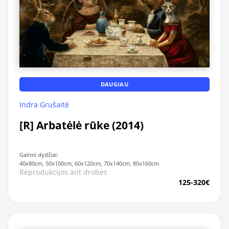
DAUGIAU
Indra Grušaitė
[R] Arbatėlė rūke (2014)
Galimi dydžiai:
40x80cm, 50x100cm, 60x120cm, 70x140cm, 80x160cm
Reprodukcijos ant drobės
125-320€