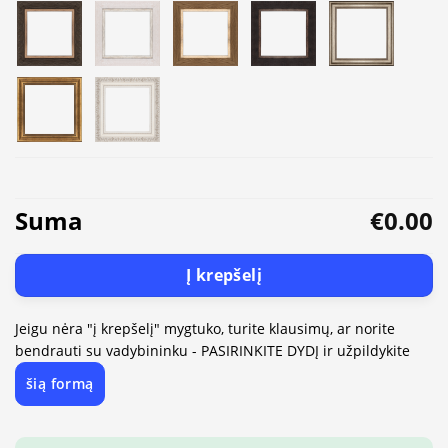
Suma
€0.00
Į krepšelį
Jeigu nėra "į krepšelį" mygtuko, turite klausimų, ar norite
bendrauti su vadybininku - PASIRINKITE DYDĮ ir užpildykite
šią formą