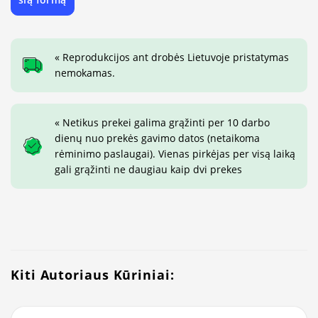
« Reprodukcijos ant drobės Lietuvoje pristatymas
nemokamas.
« Netikus prekei galima grąžinti per 10 darbo
dienų nuo prekės gavimo datos (netaikoma
rėminimo paslaugai). Vienas pirkėjas per visą laiką
gali grąžinti ne daugiau kaip dvi prekes
Kiti Autoriaus Kūriniai: