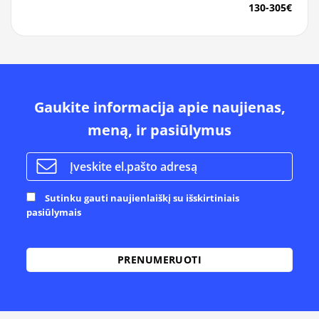
130-305€
Gaukite informacija apie naujienas,
meną, ir pasiūlymus
Sutinku gauti naujienlaiškį su išskirtiniais
pasiūlymais