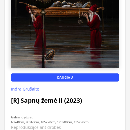
DAUGIAU
Indra Grušaitė
[R] Sapnų žemė II (2023)
Galimi dydžiai:
60x40cm, 90x60cm, 105x70cm, 120x80cm, 135x90cm
Reprodukcijos ant drobės