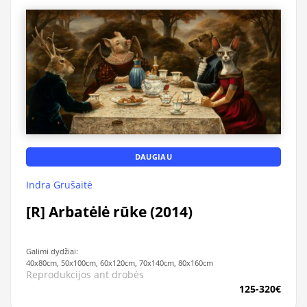
DAUGIAU
Indra Grušaitė
[R] Arbatėlė rūke (2014)
Galimi dydžiai:
40x80cm, 50x100cm, 60x120cm, 70x140cm, 80x160cm
Reprodukcijos ant drobės
125-320€