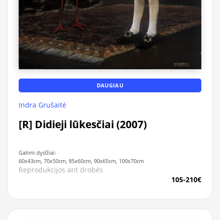
DAUGIAU
Indra Grušaitė
[R] Didieji lūkesčiai (2007)
Galimi dydžiai:
60x43cm, 70x50cm, 85x60cm, 90x65cm, 100x70cm
Reprodukcijos ant drobės
105-210€