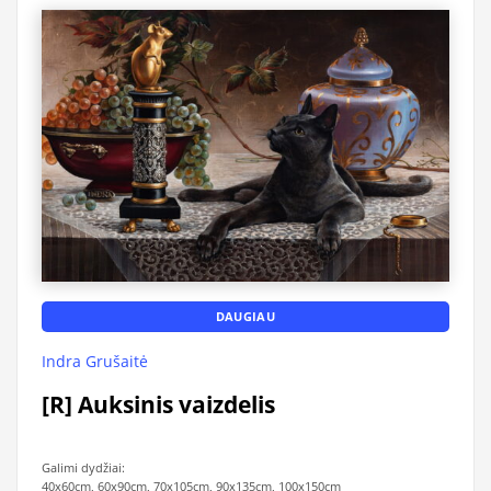
DAUGIAU
Indra Grušaitė
[R] Auksinis vaizdelis
Galimi dydžiai:
40x60cm, 60x90cm, 70x105cm, 90x135cm, 100x150cm