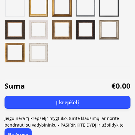
Suma
€0.00
Į krepšelį
Jeigu nėra "į krepšelį" mygtuko, turite klausimų, ar norite
bendrauti su vadybininku - PASIRINKITE DYDĮ ir užpildykite
šią formą