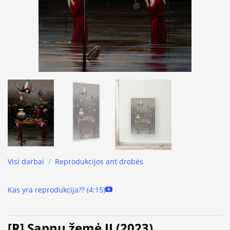
Visi darbai
/
Reprodukcijos ant drobės
Kas yra reprodukcija?? (4:15)
[R] Sapnų žemė II (2023)