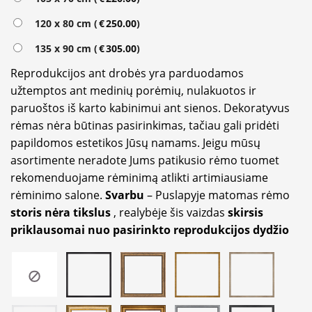
120 x 80 cm (
€
250.00
)
135 x 90 cm (
€
305.00
)
Reprodukcijos ant drobės yra parduodamos
užtemptos ant medinių porėmių, nulakuotos ir
paruoštos iš karto kabinimui ant sienos. Dekoratyvus
rėmas nėra būtinas pasirinkimas, tačiau gali pridėti
papildomos estetikos Jūsų namams. Jeigu mūsų
asortimente neradote Jums patikusio rėmo tuomet
rekomenduojame rėminimą atlikti artimiausiame
rėminimo salone.
Svarbu
– Puslapyje matomas rėmo
storis nėra tikslus
, realybėje šis vaizdas
skirsis
priklausomai nuo pasirinkto reprodukcijos dydžio