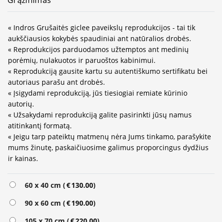
Grąžinimas
« Indros Grušaitės giclee paveikslų reprodukcijos - tai tik
aukščiausios kokybės spaudiniai ant natūralios drobės.
« Reprodukcijos parduodamos užtemptos ant medinių
porėmių, nulakuotos ir paruoštos kabinimui.
« Reprodukciją gausite kartu su autentiškumo sertifikatu bei
autoriaus parašu ant drobės.
« Įsigydami reprodukciją, jūs tiesiogiai remiate kūrinio
autorių.
« Užsakydami reprodukciją galite pasirinkti jūsų namus
atitinkantį formatą.
« Jeigu tarp pateiktų matmenų nėra Jums tinkamo, parašykite
mums žinutę, paskaičiuosime galimus proporcingus dydžius
ir kainas.
Alternative:
60 x 40 cm (
€
130.00
)
90 x 60 cm (
€
190.00
)
105 x 70 cm (
€
220.00
)