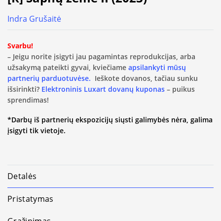
Indra Grušaitė
Svarbu!
– Jeigu norite įsigyti jau pagamintas reprodukcijas, arba
užsakymą pateikti gyvai, kviečiame
apsilankyti mūsų
partnerių parduotuvėse.
Ieškote dovanos, tačiau sunku
išsirinkti?
Elektroninis Luxart dovanų kuponas
– puikus
sprendimas!
*Darbų iš partnerių ekspozicijų siųsti galimybės nėra, galima
įsigyti tik vietoje.
Detalės
Pristatymas