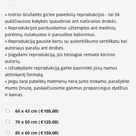
« Indros Grušaitės giclee paveikslų reprodukcijos - tai tik
aukščiausios kokybės spaudiniai ant natūralios drobės.
« Reprodukcijos parduodamos užtemptos ant medinių
porėmių, nulakuotos ir paruoštos kabinimui.
« Reprodukciją gausite kartu su autentiškumo sertifikatu bei
autoriaus parašu ant drobės.
« Įsigydami reprodukciją, jūs tiesiogiai remiate kūrinio
autorių.
« Užsakydami reprodukciją galite pasirinkti jūsų namus
atitinkantį formatą.
« Jeigu tarp pateiktų matmenų nėra Jums tinkamo, parašykite
mums žinutę, paskaičiuosime galimus proporcingus dydžius
ir kainas.
60 x 43 cm (
€
105.00
)
70 x 50 cm (
€
125.00
)
85 x 60 cm (
€
150.00
)