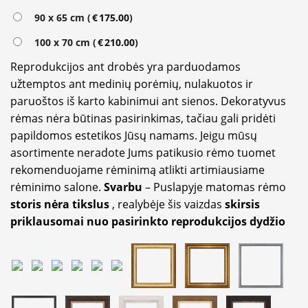
90 x 65 cm (
€
175.00
)
100 x 70 cm (
€
210.00
)
Reprodukcijos ant drobės yra parduodamos
užtemptos ant medinių porėmių, nulakuotos ir
paruoštos iš karto kabinimui ant sienos. Dekoratyvus
rėmas nėra būtinas pasirinkimas, tačiau gali pridėti
papildomos estetikos Jūsų namams. Jeigu mūsų
asortimente neradote Jums patikusio rėmo tuomet
rekomenduojame rėminimą atlikti artimiausiame
rėminimo salone.
Svarbu
– Puslapyje matomas rėmo
storis nėra tikslus
, realybėje šis vaizdas
skirsis
priklausomai nuo pasirinkto reprodukcijos dydžio