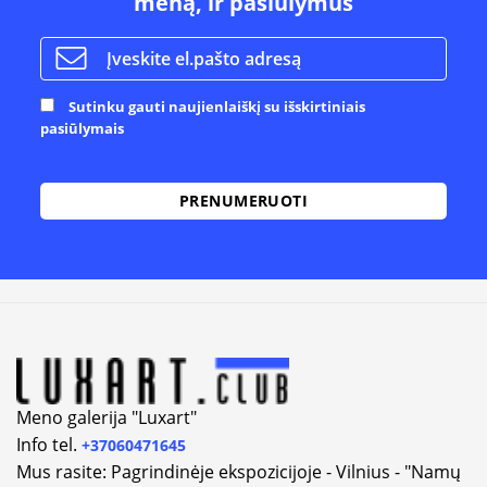
meną, ir pasiūlymus
Sutinku gauti naujienlaiškį su išskirtiniais
pasiūlymais
Meno galerija "Luxart"
Info tel.
+37060471645
Mus rasite: Pagrindinėje ekspozicijoje - Vilnius - "Namų