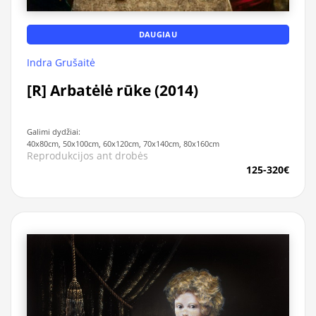
DAUGIAU
Indra Grušaitė
[R] Arbatėlė rūke (2014)
Galimi dydžiai:
40x80cm, 50x100cm, 60x120cm, 70x140cm, 80x160cm
Reprodukcijos ant drobės
125-320€