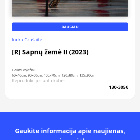
DAUGIAU
Indra Grušaitė
[R] Sapnų žemė II (2023)
Galimi dydžiai:
60x40cm, 90x60cm, 105x70cm, 120x80cm, 135x90cm
Reprodukcijos ant drobės
130-305€
Gaukite informacija apie naujienas,