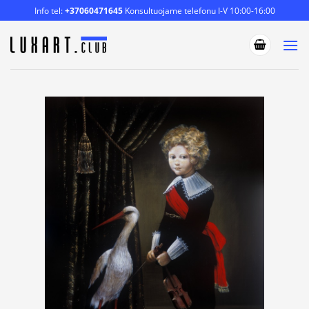
Skip
Info tel:
+37060471645
Konsultuojame telefonu I-V 10:00-16:00
to
content