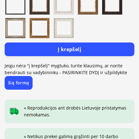
Į krepšelį
Jeigu nėra "į krepšelį" mygtuko, turite klausimų, ar norite
bendrauti su vadybininku - PASIRINKITE DYDĮ ir užpildykite
šią formą
« Reprodukcijos ant drobės Lietuvoje pristatymas
nemokamas.
« Netikus prekei galima grąžinti per 10 darbo