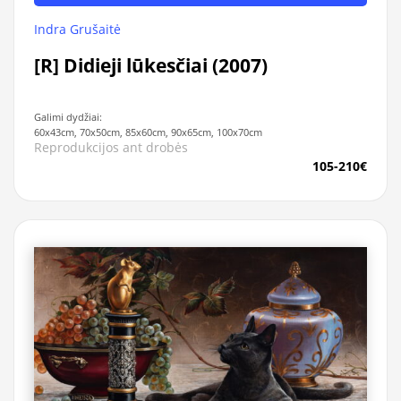
Indra Grušaitė
[R] Didieji lūkesčiai (2007)
Galimi dydžiai:
60x43cm, 70x50cm, 85x60cm, 90x65cm, 100x70cm
Reprodukcijos ant drobės
105-210€