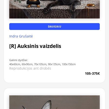
DAUGIAU
Indra Grušaitė
[R] Auksinis vaizdelis
Galimi dydžiai:
40x60cm, 60x90cm, 70x105cm, 90x135cm, 100x150cm
Reprodukcijos ant drobės
105-375€